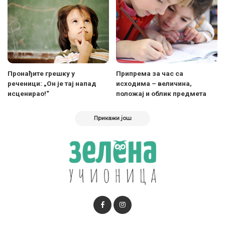
Пронађите грешку у
Припрема за час са
реченици: „Он је тај напад
исходима – величина,
исценирао!“
положај и облик предмета
Прикажи још