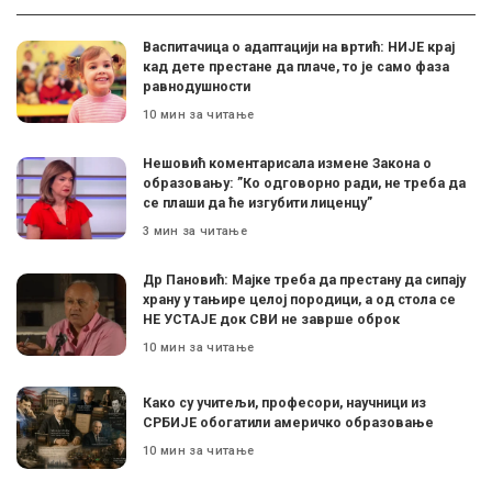
Васпитачица о адаптацији на вртић: НИЈЕ крај
кад дете престане да плаче, то је само фаза
равнодушности
10 мин за читање
Нешовић коментарисала измене Закона о
образовању: ”Ко одговорно ради, не треба да
се плаши да ће изгубити лиценцу”
3 мин за читање
Др Пановић: Мајке треба да престану да сипају
храну у тањире целој породици, а од стола се
НЕ УСТАЈЕ док СВИ не заврше оброк
10 мин за читање
Како су учитељи, професори, научници из
СРБИЈЕ обогатили америчко образовање
10 мин за читање