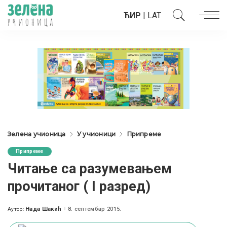
ЋИР
|
LAT
Зелена учионица
У учионици
Припреме
Припреме
Читање са разумевањем
прочитаног ( I разред)
Нада Шакић
8. септембар 2015.
Аутор:
Posted
by