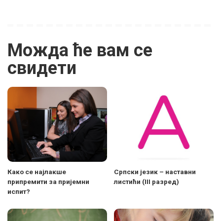
Можда ће вам се
свидети
Како се најлакше
Српски језик – наставни
припремити за пријемни
листићи (III разред)
испит?