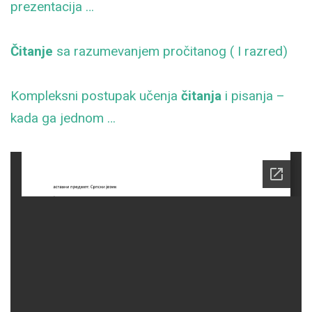
prezentacija …
Čitanje
sa razumevanjem pročitanog ( I razred)
Kompleksni postupak učenja
čitanja
i pisanja –
kada ga jednom …