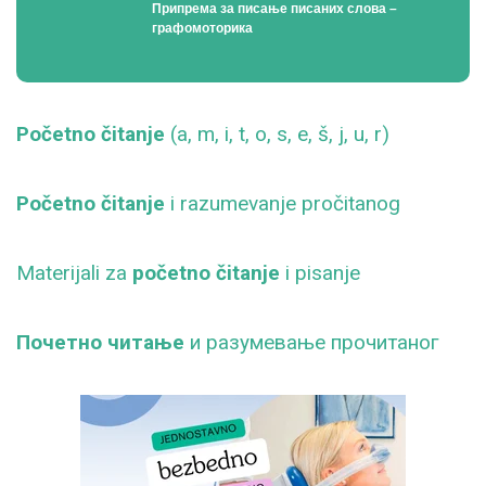
Припрема за писање писаних слова –
графомоторика
Početno čitanje
(a, m, i, t, o, s, e, š, j, u, r)
Početno čitanje
i razumevanje pročitanog
Materijali za
početno čitanje
i pisanje
Почетно читање
и разумевање прочитаног