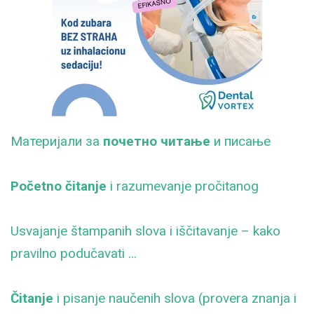
Maтеријали за
почетно читање
и писање
Početno čitanje
i razumevanje pročitanog
Usvajanje štampanih slova i iščitavanje – kako
pravilno podučavati …
Čitanje
i pisanje naučenih slova (provera znanja i