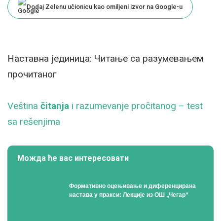
Dodaj Zelenu učionicu kao omiljeni izvor na Google-u
Наставна јединица: Читање са разумевањем
прочитаног
Veština
čitanja
i razumevanje pročitanog – test
sa rešenjima
Можда ће вас интересовати
Формативно оцењивање и диференцирана
настава у пракси: Лекције из ОШ „Чегар“