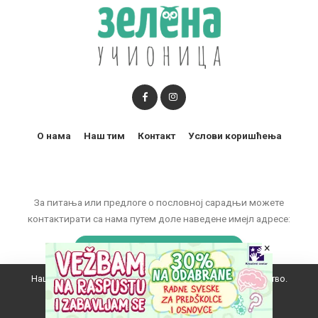
О нама
Наш тим
Контакт
Услови коришћења
За питања или предлоге о пословној сарадњи можете
контактирати са нама путем доле наведене имејл адресе:
marketing@zelenaucionica.com
×
Наш вебсајт користи колачиће да побољша ваше искуство.
© 2011-2024 Copyright by Zelena učionica. All Rights reserved.
Прихватам