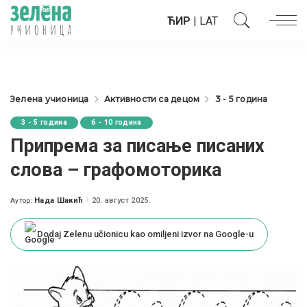
ЋИР
|
LAT
Зелена учионица
Активности са децом
3 - 5 година
3 - 5 година
6 - 10 година
Припрема за писање писаних
слова – графомоторика
Нада Шакић
20. август 2025.
Аутор:
Posted
by
Dodaj Zelenu učionicu kao omiljeni izvor na Google-u