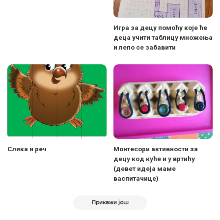
Игра за децу помоћу које ће
деца учити таблицу множења
и лепо се забавити
Слика и реч
Монтесори активности за
децу код куће и у вртићу
(девет идеја маме
васпитачице)
Прикажи још