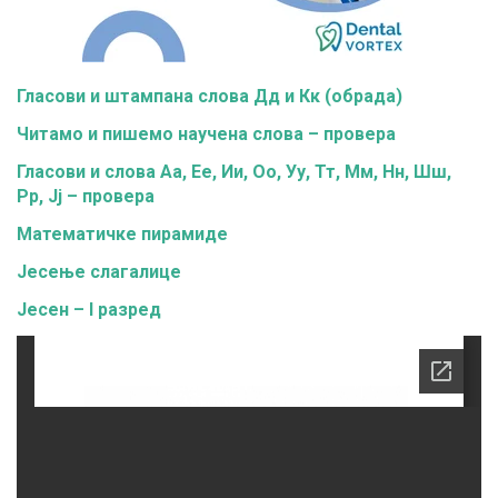
Гласови и штампана слова Дд и Кк (обрада)
Читамо и пишемо научена слова – провера
Гласови и слова Аа, Ее, Ии, Оо, Уу, Тт, Мм, Нн, Шш,
Рр, Јј – провера
Математичке пирамиде
Јесење слагалице
Јесен – I разред