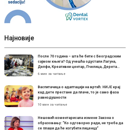
Најновије
После 70 година – шта ће бити с Београдским
сајмом књига? Од учешћа одустали Лагуна,
Делфи, Креативни центар, Пчелица, Дерета…
6 мин за читање
Васпитачица о адаптацији на вртић: НИЈЕ крај
кад дете престане да плаче, то је само фаза
равнодушности
10 мин за читање
Нешовић коментарисала измене Закона о
образовању: ”Ко одговорно ради, не треба да
се плаши да ће изгубити лиценцу”