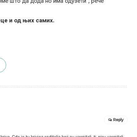
оме што да дода но има одузети”, рече
це и од њих самих.
Reply