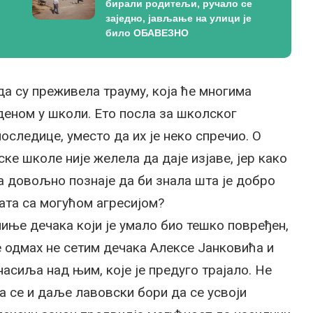
бирали родитељи, ручало се
заједно, јављање на улици је
било ОБАВЕЗНО
да су преживела трауму, која ће многима
деном у школи. Ето посла за школског
оследице, уместо да их је неко спречио. О
 школе није желела да даје изјаве, јер како
 га довољно познаје да би знала шта је добро
ната са могућом агресијом?
миње дечака који је умало био тешко повређен,
е одмах не сетим дечака Алексе Јанковића и
сиља над њим, које је предуго трајало. Не
ја се и даље лавовски бори да се усвоји