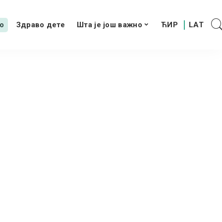
о
Здраво дете
Шта је још важно