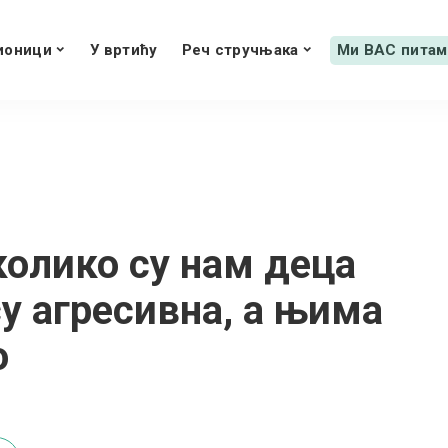
ионици
У вртићу
Реч стручњака
Ми ВАС питам
олико су нам деца
су агресивна, а њима
о