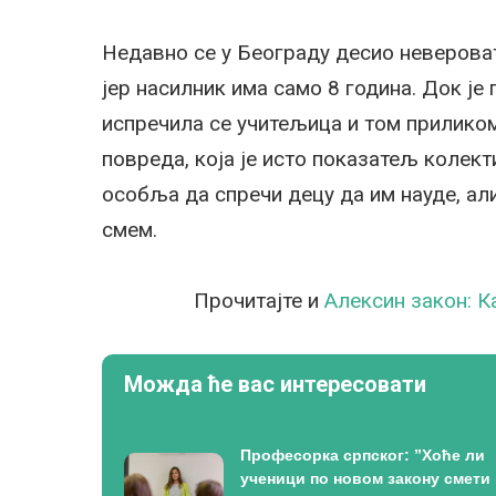
Недавно се у Београду десио неверова
јер насилник има само 8 година. Док је
испречила се учитељица и том приликом
повреда, која је исто показатељ колект
особља да спречи децу да им науде, али
смем.
Прочитајте и
Aлексин закон: К
Можда ће вас интересовати
Професорка српског: ”Хоће ли
ученици по новом закону смети