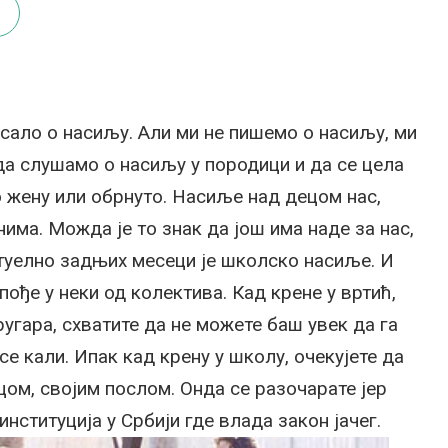
исало о насиљу. Али ми не пишемо о насиљу, ми
да слушамо о насиљу у породици и да се цела
о жену или обрнуто. Насиље над децом нас,
има. Можда је то знак да још има наде за нас,
ктуелно задњих месеци је школско насиље. И
пође у неки од колектива. Кад крене у вртић,
ругара, схватите да не можете баш увек да га
се кали. Ипак кад крену у школу, очекујете да
цом, својим послом. Онда се разочарате јер
институција у Србији где влада закон јачег.