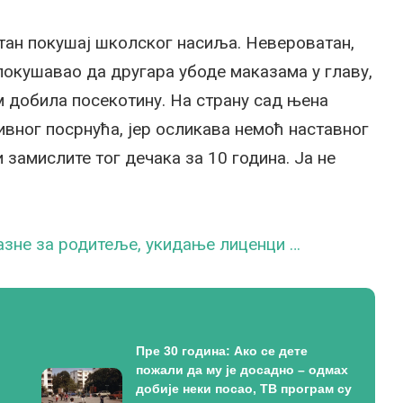
тан покушај школског насиља. Невероватан,
 покушавао да другара убоде маказама у главу,
 добила посекотину. На страну сад њена
ивног посрнућа, јер осликава немоћ наставног
 замислите тог дечака за 10 година. Ја не
азне за родитеље, укидање лиценци …
Пре 30 година: Ако се дете
пожали да му је досадно – одмах
добије неки посао, ТВ програм су