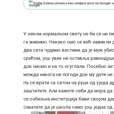
Dodaj Zelenu učionicu kao omiljeni izvor na Google-u
У неком нормалном свету не би се ни п
га живимо. Некако смо се већ навикли 
два сата чудимо вестима да је муж уби
срећом, још увек не оставља равнодушн
док нисмо и на то огуглали. Посебно а
можда никога не погоди док му дете не 
па се врати са сатом на руци од уједа д
заштитите. Али кажете себи да мора да 
се озбиљна институција бави својом де
схватите да је школа само још једна од 