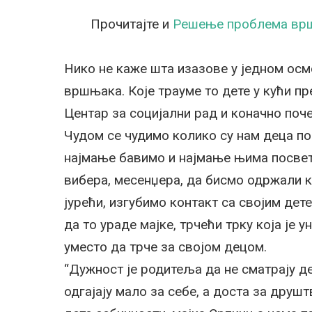
Прочитајте и
Решење проблема вршњ
Нико не каже шта изазове у једном ос
вршњака. Које трауме то дете у кући п
Центар за социјални рад и коначно поче
Чудом се чудимо колико су нам деца по
најмање бавимо и најмање њима посве
вибера, месенџера, да бисмо одржали к
јурећи, изгубимо контакт са својим дет
да то ураде мајке, трчећи трку која је 
уместо да трче за својом децом.
“Дужност је родитеља да не сматрају де
одгајају мало за себе, а доста за друш