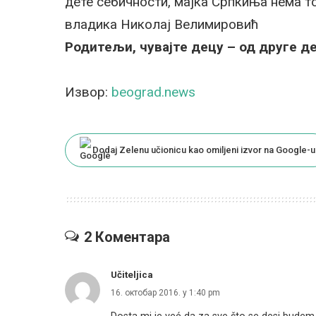
дете себичности, мајка Српкиња нема т
владика Николај Велимировић
Родитељи, чувајте децу – од друге де
Извор:
beograd.news
Dodaj Zelenu učionicu kao omiljeni izvor na Google-u
2 Коментара
Učiteljica
16. октобар 2016. у 1:40 pm