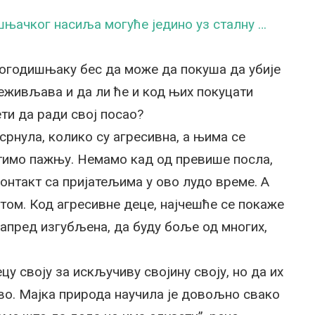
ачког насиља могуће једино уз сталну …
могодишњаку бес да може да покуша да убије
реживљава и да ли ће и код њих покуцати
ти да ради свој посао?
срнула, колико су агресивна, а њима се
тимо пажњу. Немамо кад од превише посла,
онтакт са пријатељима у ово лудо време. А
етом. Код агресивне деце, најчешће се покаже
унапред изгубљена, да буду боље од многих,
цу своју за искључиву својину своју, но да их
тво. Мајка природа научила је довољно свако