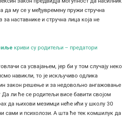
ексин закон предвидја могућност да насилник
 а да му се у међувремену пружи стручна
 за наставнике и стручна лица која не
сиље
криви су родитељи – предатори
овлачи са усвајањем, јер би у том случају неко
исмо навикли, то је искључиво одлика
син закон решење и за недовољно ангажовање
 Да ли ће се родитељи висе бавити својом
рах да њихови мезимци неће ићи у школу 30
ни сами и психолози. А шта ће тек комшилук да