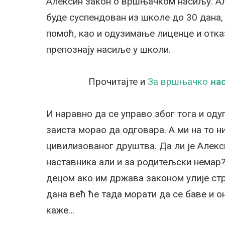
Алексин закон о вршњачком насиљу. Ал
буде суспендован из школе до 30 дана,
помоћ, као и одузимање лиценце и отказ
препознају насиље у школи.
Прочитајте и
За вршњачко
на
И наравно да се управо због тога и одуг
заиста морао да одговара. А ми на то н
цивилизованог друштва. Да ли је Алек
наставника али и за родитељски немар?
децом ако им држава законом улије ст
дана већ ће тада морати да се баве и о
каже…