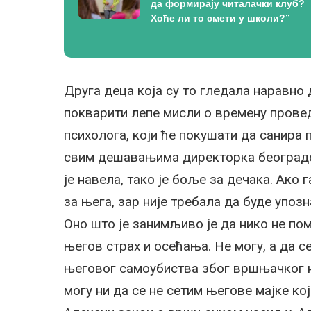
да формирају читалачки клуб?
Хоће ли то смети у школи?”
Друга деца која су то гледала наравно 
покварити лепе мисли о времену прове
психолога, који ће покушати да санира п
свим дешавањима директорка београдске
је навела, тако је боље за дечака. Ако
за њега, зар није требала да буде упоз
Оно што је занимљиво је да нико не по
његов страх и осећања. Не могу, а да с
његовог самоубиства због вршњачког на
могу ни да се не сетим његове мајке ко