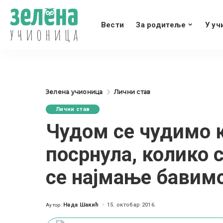
Вести
За родитеље
У уч
Зелена учионица
Лични став
Лични став
Чудом се чудимо к
посрнула, колико 
се најмање бавим
Нада Шакић
15. октобар 2016.
Аутор:
Posted
by