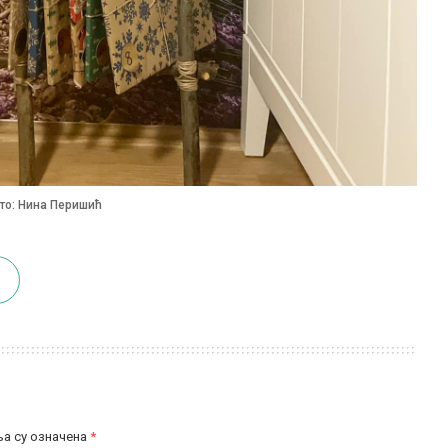
то: Нина Перишић
а су означена
*