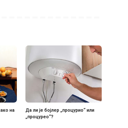
како на
Да ли је бојлер „процурио“ или
„процурео“?