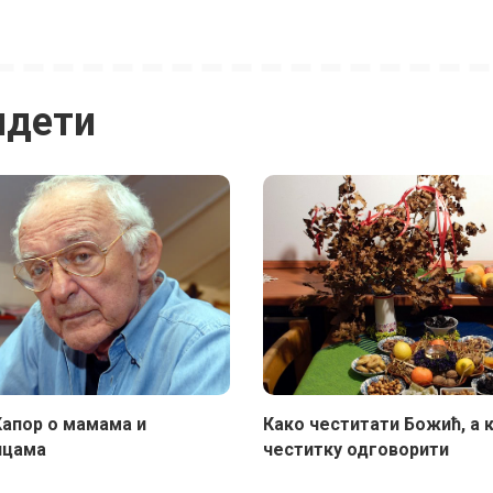
идети
апор о мамама и
Како честитати Божић, а 
ицама
честитку одговорити