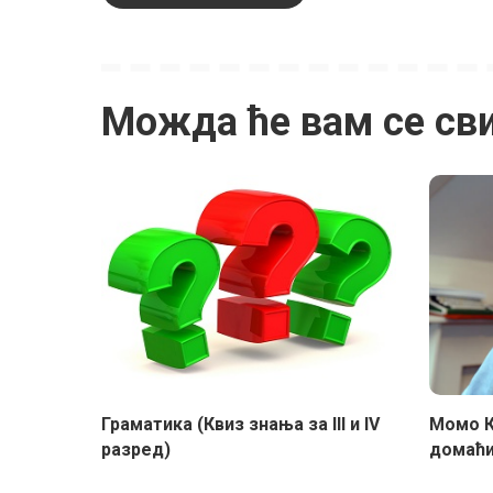
Можда ће вам се св
Граматика (Квиз знања за III и IV
Момо К
разред)
домаћ