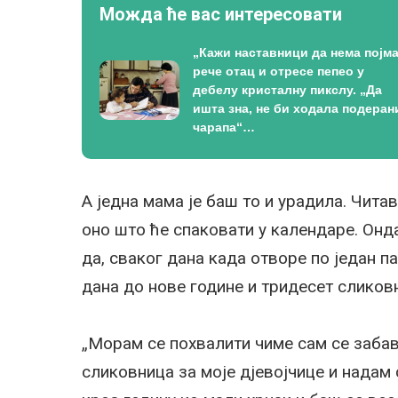
Можда ће вас интересовати
„Кажи наставници да нема појма
рече отац и отресе пепео у
дебелу кристалну пикслу. „Да
ишта зна, не би ходала подеран
чарапа“…
А једна мама је баш то и урадила. Чита
оно што ће спаковати у календаре. Онд
да, сваког дана када отворе по један п
дана до нове године и тридесет сликов
„Морам се похвалити чиме сам се заба
сликовница за моје дјевојчице и надам