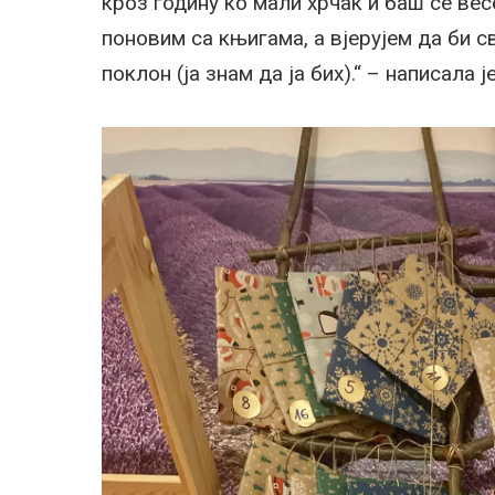
кроз годину ко мали хрчак и баш се ве
поновим са књигама, а вјерујем да би 
поклон (ја знам да ја бих).“ – написала 