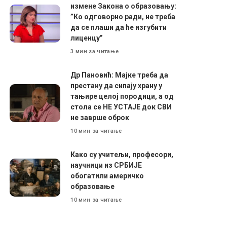
измене Закона о образовању:
”Ко одговорно ради, не треба
да се плаши да ће изгубити
лиценцу”
3 мин за читање
Др Пановић: Мајке треба да
престану да сипају храну у
тањире целој породици, а од
стола се НЕ УСТАЈЕ док СВИ
не заврше оброк
10 мин за читање
Како су учитељи, професори,
научници из СРБИЈЕ
обогатили америчко
образовање
10 мин за читање