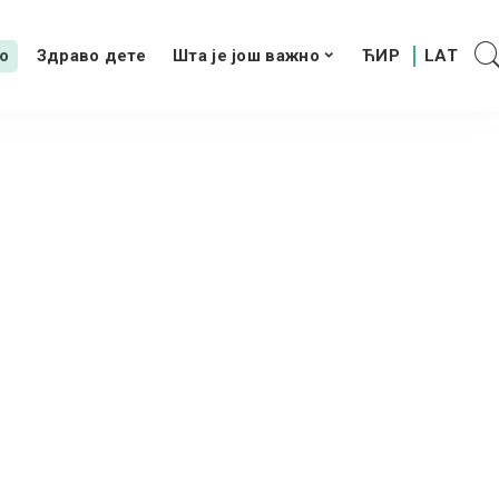
о
Здраво дете
Шта је још важно