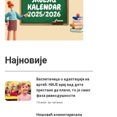
Најновије
Васпитачица о адаптацији на
вртић: НИЈЕ крај кад дете
престане да плаче, то је само
фаза равнодушности
10 мин за читање
Нешовић коментарисала