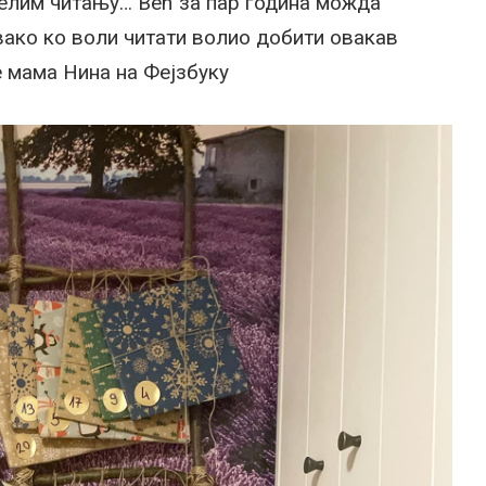
селим читању… Већ за пар година можда
свако ко воли читати волио добити овакав
је мама Нина на Фејзбуку