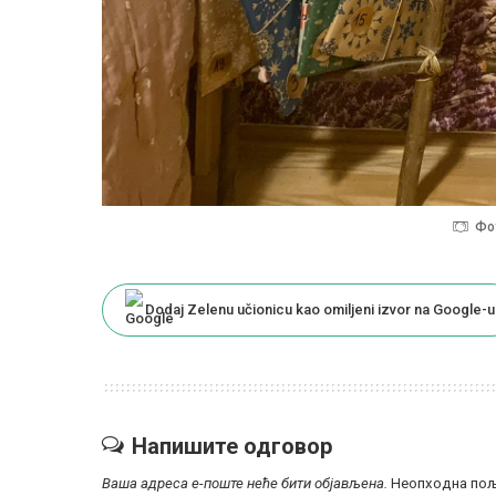
Фо
Dodaj Zelenu učionicu kao omiljeni izvor na Google-u
Напишите одговор
Ваша адреса е-поште неће бити објављена.
Неопходна пољ