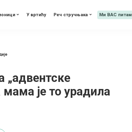
ионици
У вртићу
Реч стручњака
Ми ВАС питам
деје
за „адвентске
 мама је то урадила