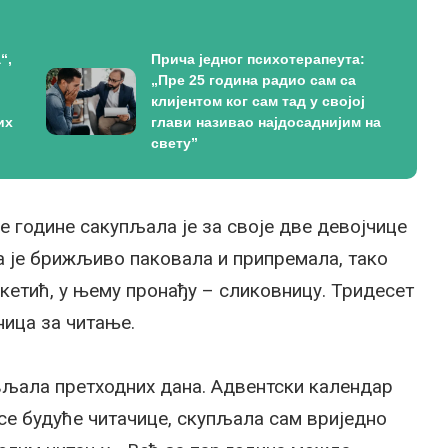
“,
Прича једног психотерапеута:
„Пре 25 година радио сам са
клијентом ког сам тад у својој
их
глави називао најдосаднијим на
свету”
ве године сакупљала је за своје две девојчице
а је брижљиво паковала и припремала, тако
акетић, у њему пронађу – сликовницу. Тридесет
ница за читање.
вљала претходних дана. Адвентски календар
 се будуће читачице, скупљала сам вриједно