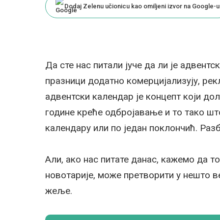
Dodaj Zelenu učionicu kao omiljeni izvor na Google-u
Да сте нас питали јуче да ли је адвентс
празници додатно комерцијализују, рекли
адвентски календар је концепт који дол
године креће одбројавање и то тако шт
календару или по један поклончић. Разб
Али, ако нас питате данас, кажемо да то 
новотарије, може претворити у нешто в
жеље.