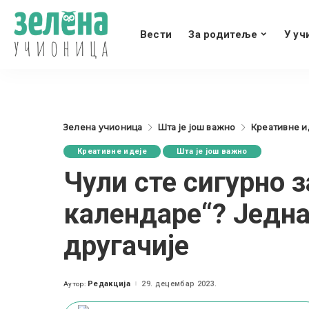
Вести
За родитеље
У уч
Зелена учионица
Шта је још важно
Креативне и
Креативне идеје
Шта је још важно
Чули сте сигурно 
календаре“? Једна
другачије
Редакција
29. децембар 2023.
Аутор:
Posted
by