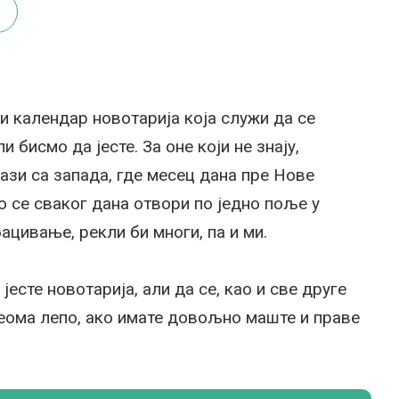
ки календар новотарија која служи да се
 бисмо да јесте. За оне који не знају,
ази са запада, где месец дана пре Нове
о се сваког дана отвори по једно поље у
ацивање, рекли би многи, па и ми.
јесте новотарија, али да се, као и све друге
еома лепо, ако имате довољно маште и праве