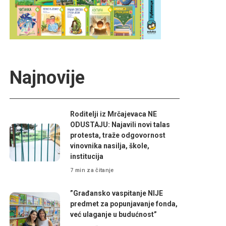
Najnovije
Roditelji iz Mrčajevaca NE
ODUSTAJU: Najavili novi talas
protesta, traže odgovornost
vinovnika nasilja, škole,
institucija
7 min za čitanje
”Građansko vaspitanje NIJE
predmet za popunjavanje fonda,
već ulaganje u budućnost”