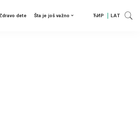
Zdravo dete
Šta je još važno