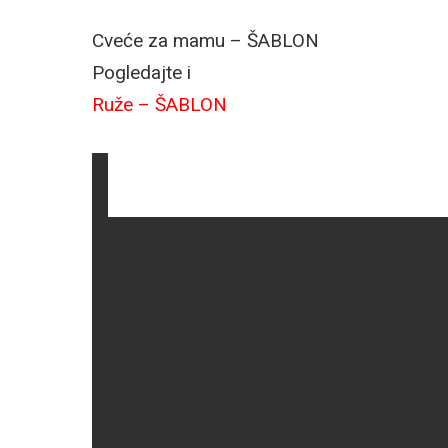
Cveće za mamu – ŠABLON
Pogledajte i
Ruže – ŠABLON