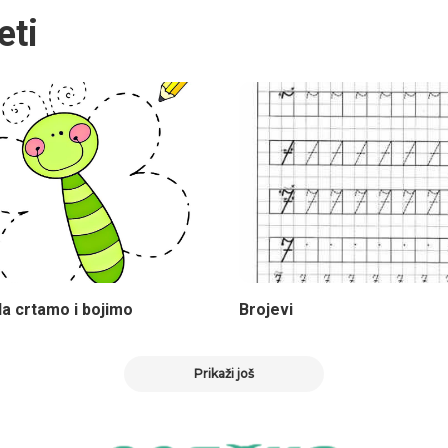
eti
a crtamo i bojimo
Brojevi
Prikaži još