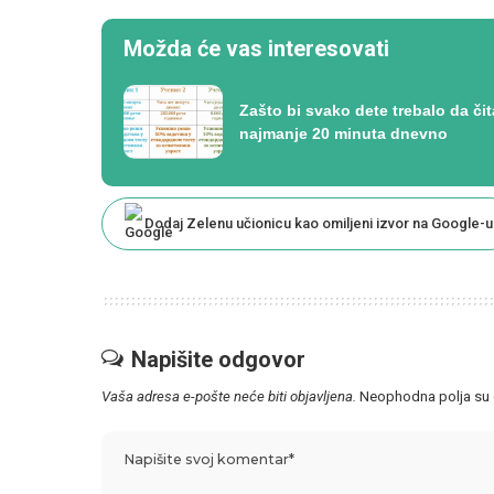
Možda će vas interesovati
Zašto bi svako dete trebalo da čit
najmanje 20 minuta dnevno
Dodaj Zelenu učionicu kao omiljeni izvor na Google-u
Napišite odgovor
Vaša adresa e-pošte neće biti objavljena.
Neophodna polja su