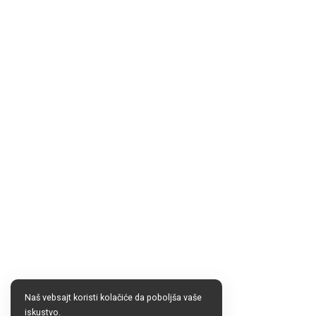
Naš vebsajt koristi kolačiće da poboljša vaše
iskustvo.