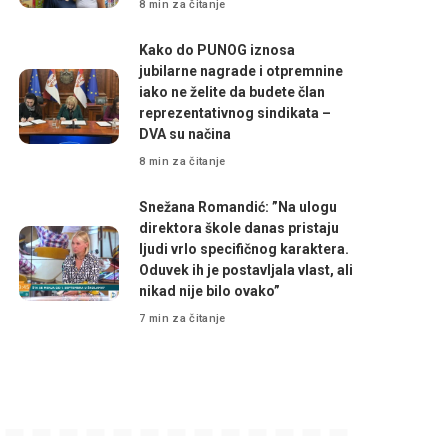
8 min za čitanje
Kako do PUNOG iznosa
jubilarne nagrade i otpremnine
iako ne želite da budete član
reprezentativnog sindikata –
DVA su načina
8 min za čitanje
Snežana Romandić: ”Na ulogu
direktora škole danas pristaju
ljudi vrlo specifičnog karaktera.
Oduvek ih je postavljala vlast, ali
nikad nije bilo ovako”
7 min za čitanje