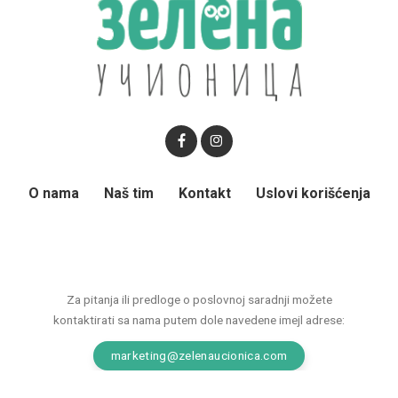
O nama
Naš tim
Kontakt
Uslovi korišćenja
Za pitanja ili predloge o poslovnoj saradnji možete
kontaktirati sa nama putem dole navedene imejl adrese:
marketing@zelenaucionica.com