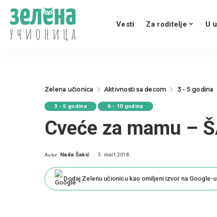
Vesti
Za roditelje
U u
Zelena učionica
Aktivnosti sa decom
3 - 5 godina
3 - 5 godina
6 - 10 godina
Cveće za mamu – 
Nada Šakić
3. mart 2018.
Autor:
Posted
by
Dodaj Zelenu učionicu kao omiljeni izvor na Google-u