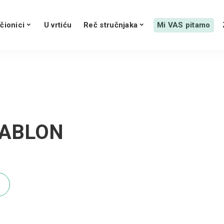
čionici
U vrtiću
Reč stručnjaka
Mi VAS pitamo
ŠABLON