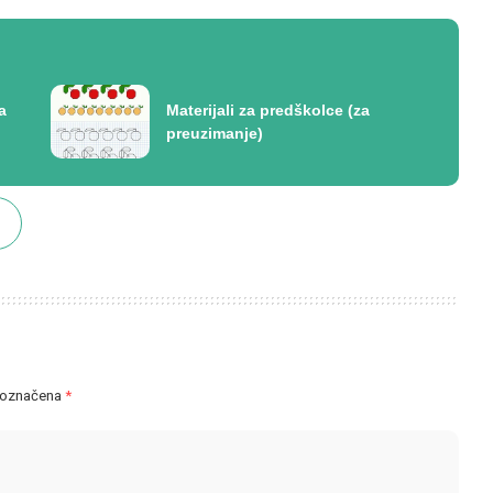
a
Materijali za predškolce (za
preuzimanje)
 označena
*