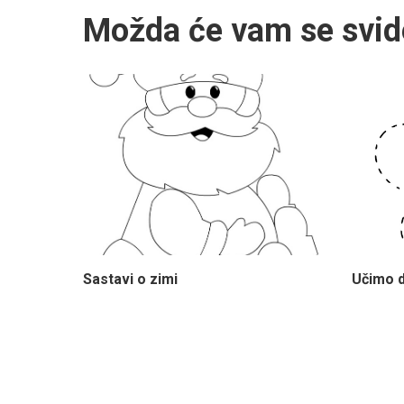
Možda će vam se svid
Sastavi o zimi
Učimo d