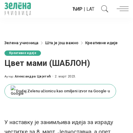
ЋИР
|
LAT
Зелена учионица
Шта је још важно
Креативне идеје
Креативне идеје
Цвет мами (ШАБЛОН)
Александра Цвјетић
2. март 2023.
Аутор:
Posted
by
Dodaj Zelenu učionicu kao omiljeni izvor na Google-u
У наставку је занимљива идеја за израду
честитке за 8. март. Једноставна, а опет