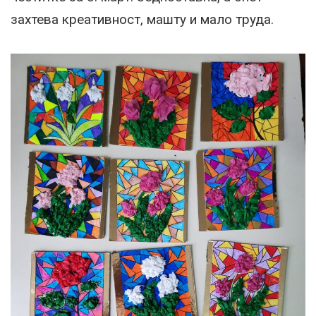
захтева креативност, машту и мало труда.