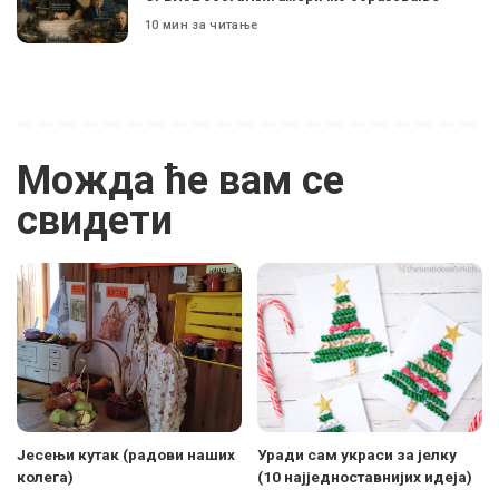
10 мин за читање
Можда ће вам се
свидети
Јесењи кутак (радови наших
Уради сам украси за јелку
колега)
(10 најједноставнијих идеја)