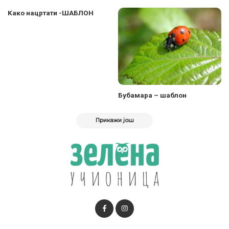
Kако нацртати -ШАБЛОН
Бубамара – шаблон
Прикажи још