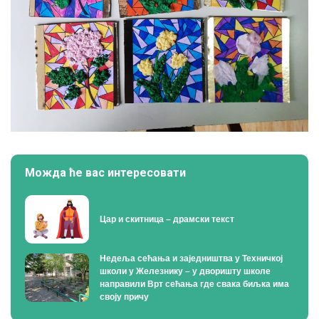
Можда ће вас интересовати
Цар и скитница – драмски текст
Недеља сећања и заједништва у Техничкој
школи у Железнику – у дворишту школе
направили Врт сећања где свака биљка има
своју причу