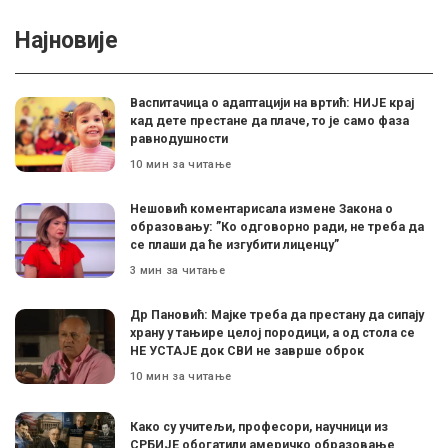
Најновије
Васпитачица о адаптацији на вртић: НИЈЕ крај
кад дете престане да плаче, то је само фаза
равнодушности
10 мин за читање
Нешовић коментарисала измене Закона о
образовању: ”Ко одговорно ради, не треба да
се плаши да ће изгубити лиценцу”
3 мин за читање
Др Пановић: Мајке треба да престану да сипају
храну у тањире целој породици, а од стола се
НЕ УСТАЈЕ док СВИ не заврше оброк
10 мин за читање
Како су учитељи, професори, научници из
СРБИЈЕ обогатили америчко образовање