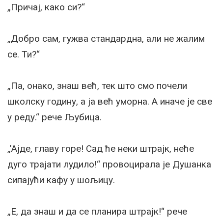
„Причај, како си?“
„Добро сам, гужва стандардна, али не жалим
се. Ти?“
„Па, онако, знаш већ, тек што смо почели
школску годину, а ја већ уморна. А иначе је све
у реду.“ рече Љубица.
„’Ајде, главу горе! Сад ће неки штрајк, неће
дуго трајати лудило!“ провоцирала је Душанка
сипајући кафу у шољицу.
„Е, да знаш и да се планира штрајк!“ рече