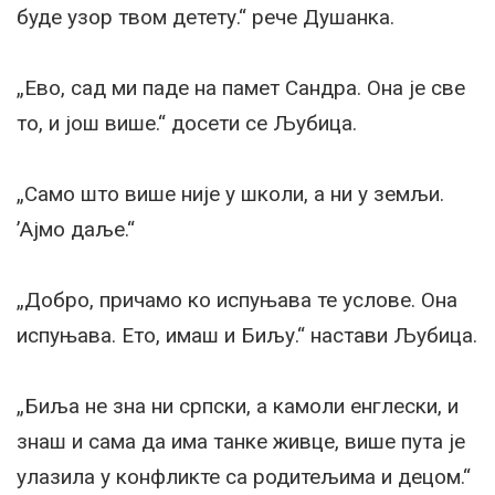
буде узор твом детету.“ рече Душанка.
„Ево, сад ми паде на памет Сандра. Она је све
то, и још више.“ досети се Љубица.
„Само што више није у школи, а ни у земљи.
’Ајмо даље.“
„Добро, причамо ко испуњава те услове. Она
испуњава. Ето, имаш и Биљу.“ настави Љубица.
„Биља не зна ни српски, а камоли енглески, и
знаш и сама да има танке живце, више пута је
улазила у конфликте са родитељима и децом.“