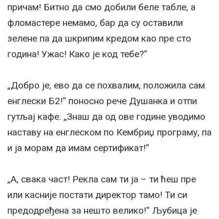
причам! Битно да смо добили беле табле, а
фломастере немамо, бар да су оставили
зелене па да шкрипим кредом као пре сто
година! Ужас! Како је код тебе?“
„Добро је, ево да се похвалим, положила сам
енглески Б2!“ поносно рече Душанка и отпи
гутљај кафе. „Знаш да од ове године уводимо
наставу на енглеском по Кембриџ програму, па
и ја морам да имам сертификат!“
„А, свака част! Рекла сам ти ја – ти ћеш пре
или касније постати директор тамо! Ти си
предодређена за нешто велико!“ Љубица је