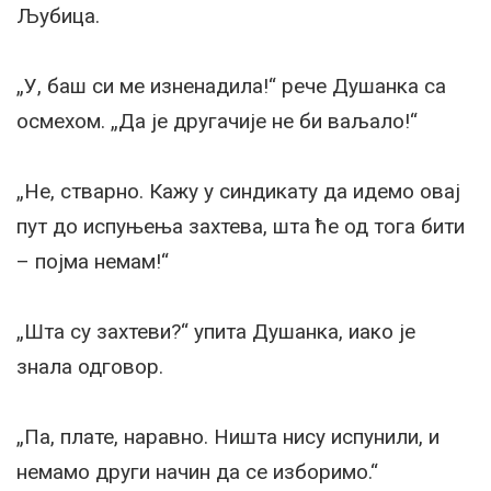
Љубица.
„У, баш си ме изненадила!“ рече Душанка са
осмехом. „Да је другачије не би ваљало!“
„Не, стварно. Кажу у синдикату да идемо овај
пут до испуњења захтева, шта ће од тога бити
– појма немам!“
„Шта су захтеви?“ упита Душанка, иако је
знала одговор.
„Па, плате, наравно. Ништа нису испунили, и
немамо други начин да се изборимо.“