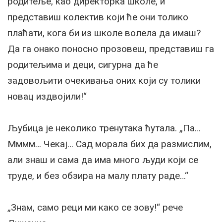
родитеље, као директорка школе, и
представиш колектив који ће они толико
плаћати, кога би из школе волела да имаш?
Да га онако поносно прозовеш, представиш га
родитељима и деци, сигурна да ће
задовољити очекивања оних који су толики
новац издвојили!“
Љубица је неколико тренутака ћутала. „Па…
Мммм… Чекај… Сад морала бих да размислим,
али знаш и сама да има много људи који се
труде, и без обзира на малу плату раде…“
„Знам, само реци ми како се зову!“ рече