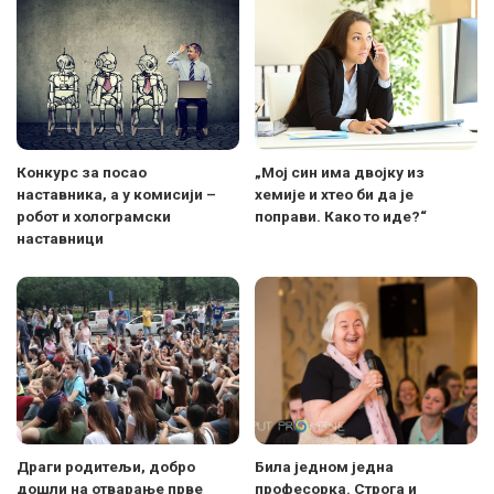
Конкурс за посао
„Мој син има двојку из
наставника, а у комисији –
хемије и хтео би да је
робот и холограмски
поправи. Како то иде?“
наставници
Драги родитељи, добро
Била једном једна
дошли на отварање прве
професорка. Строга и