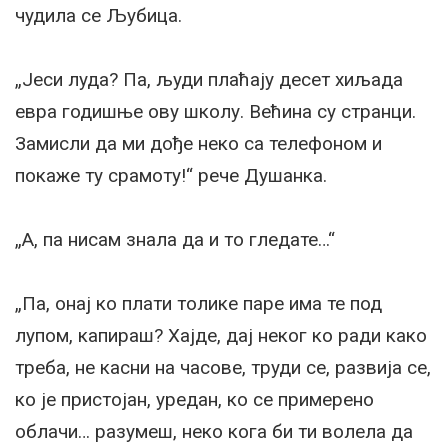
чудила се Љубица.
„Јеси луда? Па, људи плаћају десет хиљада
евра годишње ову школу. Већина су странци.
Замисли да ми дође неко са телефоном и
покаже ту срамоту!“ рече Душанка.
„А, па нисам знала да и то гледате…“
„Па, онај ко плати толике паре има те под
лупом, капираш? Хајде, дај неког ко ради како
треба, не касни на часове, труди се, развија се,
ко је пристојан, уредан, ко се примерено
облачи… разумеш, неко кога би ти волела да