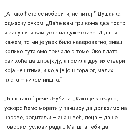
„А тако ћете се изборити, не питај!“ Душанка
одмахну руком. „Даће вам три кома два посто
и запушити вам уста на дуже стазе. И да ти
кажем, то ми је увек било невероватно, знаш
колико пута смо причале о томе. Око плата
сви хоће да штрајкују, а гомила других ствари
која не штима, и која је још гора од малих
плата – ником ништа.“
„Баш тако!“ рече Љубица. „Како је кренуло,
ускоро ћемо морати у панциру да долазимо на
часове, родитељи – знаш већ, деца – да не
говорим, услови рада… Ма, шта теби да