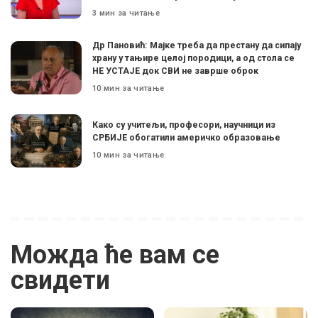
3 мин за читање
Др Пановић: Мајке треба да престану да сипају
храну у тањире целој породици, а од стола се
НЕ УСТАЈЕ док СВИ не заврше оброк
10 мин за читање
Како су учитељи, професори, научници из
СРБИЈЕ обогатили америчко образовање
10 мин за читање
Можда ће вам се
свидети