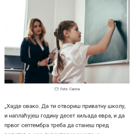
Foto: Canva
„Хајде овако. Да ти отвориш приватну школу,
и наплаћујеш годину десет хиљада евра, и да
првог септембра треба да станеш пред