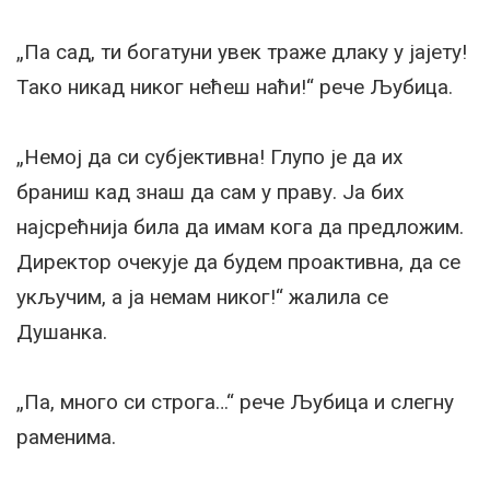
„Па сад, ти богатуни увек траже длаку у јајету!
Тако никад никог нећеш наћи!“ рече Љубица.
„Немој да си субјективна! Глупо је да их
браниш кад знаш да сам у праву. Ја бих
најсрећнија била да имам кога да предложим.
Директор очекује да будем проактивна, да се
укључим, а ја немам никог!“ жалила се
Душанка.
„Па, много си строга…“ рече Љубица и слегну
раменима.