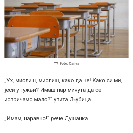
Foto: Canva
„Ух, мислиш, мислиш, како да не! Како си ми,
јеси у гужви? Имаш пар минута да се
испричамо мало?“ упита Љубица.
„Имам, наравно!“ рече Душанка