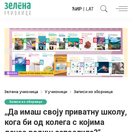
ЋИР
|
LAT
Зелена учионица
У учионици
Записи из зборнице
Записи из зборнице
„Да имаш своју приватну школу,
кога би од колега с којима