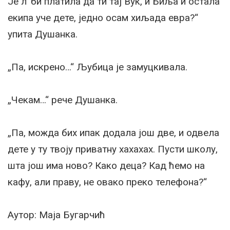
Је л’ би платила да ти тај Вук, и Биља и остала
екипа уче дете, једно осам хиљада евра?“
упита Душанка.
„Па, искрено…“ Љубица је замуцкивала.
„Чекам…“ рече Душанка.
„Па, можда бих ипак додала још две, и одвела
дете у ту твоју приватну хахахах. Пусти школу,
шта још има ново? Како деца? Кад ћемо на
кафу, али праву, не овако преко телефона?“
Аутор: Маја Бугарчић