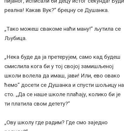
пијаног, исписали би децу истог секунда! Буди
реална! Какав Вук?“ брецну се Душанка.
„Тако можеш свакоме наћи ману!“ љутила се
Љубица.
„Нека буде да ја претерујем, само кад будеш
смислила кога би у тој својој замишљеној
школи волела да имаш, јави! Или, ево овако
ћемо“ досети се Душанка и спусти шољицу на
сто. „Да се наше школе плаћају, колико би је
ти платила свом детету?“
„Ову школу где радим? Где смо заједно