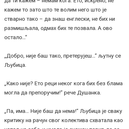
да ти кажем – немам кога. Ето, искрено, не
кажем то зато што те волим него што је
стварно тако – да знаш енглески, не бих ни
размишљала, одмах бих те позвала. А ово
остало…“
„Добро, није баш тако, претерујеш…“ љутну се
Љубица.
„Како није? Ето реци неког кога бих без блама
могла да препоручим!“ рече Душанка.
„Па, има… Није баш да нема!“ Љубица је сваку
критику на рачун свог колектива схватала као