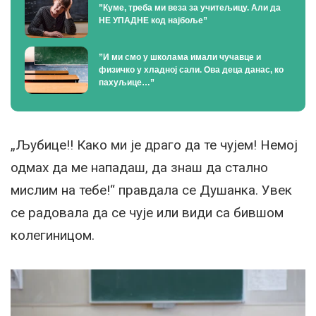
”Куме, треба ми веза за учитељицу. Али да
НЕ УПАДНЕ код најбоље”
”И ми смо у школама имали чучавце и
физичко у хладној сали. Ова деца данас, ко
пахуљице…”
„Љубице!! Како ми је драго да те чујем! Немој
одмах да ме нападаш, да знаш да стално
мислим на тебе!“ правдала се Душанка. Увек
се радовала да се чује или види са бившом
колегиницом.