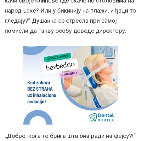
качи своје клипове где скаче по столовима на
народњаке? Или у бикинију на плажи, и ђаци то
гледају?“ Душанка се стресла при самој
помисли да такву особу доведе директору.
„Добро, кога то брига шта она ради на фејсу?!“