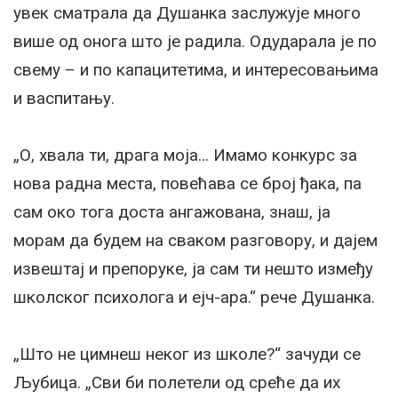
увек сматрала да Душанка заслужује много
више од онога што је радила. Одударала је по
свему – и по капацитетима, и интересовањима
и васпитању.
„О, хвала ти, драга моја… Имамо конкурс за
нова радна места, повећава се број ђака, па
сам око тога доста ангажована, знаш, ја
морам да будем на сваком разговору, и дајем
извештај и препоруке, ја сам ти нешто између
школског психолога и ејч-ара.“ рече Душанка.
„Што не цимнеш неког из школе?“ зачуди се
Љубица. „Сви би полетели од среће да их