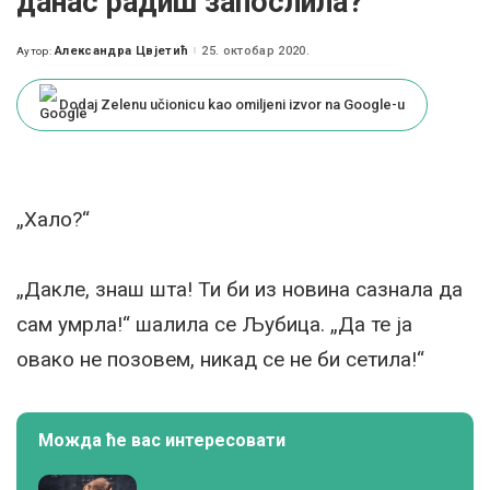
данас радиш запослила?“
Александра Цвјетић
25. октобар 2020.
Аутор:
Posted
by
Dodaj Zelenu učionicu kao omiljeni izvor na Google-u
„Хало?“
„Дакле, знаш шта! Ти би из новина сазнала да
сам умрла!“ шалила се Љубица. „Да те ја
овако не позовем, никад се не би сетила!“
Можда ће вас интересовати