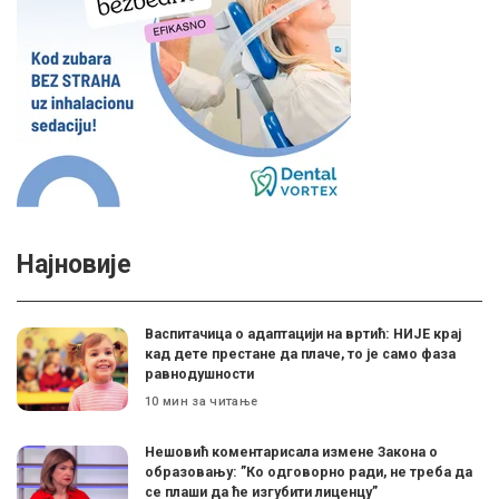
Најновије
Васпитачица о адаптацији на вртић: НИЈЕ крај
кад дете престане да плаче, то је само фаза
равнодушности
10 мин за читање
Нешовић коментарисала измене Закона о
образовању: ”Ко одговорно ради, не треба да
се плаши да ће изгубити лиценцу”