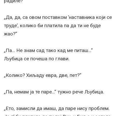
радиле?“
„Да, да, са овом поставком ’наставника који се
труде’, колико би платила па да ти не буде
жао?“
„Па… Не знам сад тако кад ме питаш…“
Љубица се почеша по глави.
„Колико? Хиљаду евра, две, пет?“
„Па, немам ја те паре…“ тужно рече Љубица.
„Ето, замисли да имаш, да паре нису проблем.