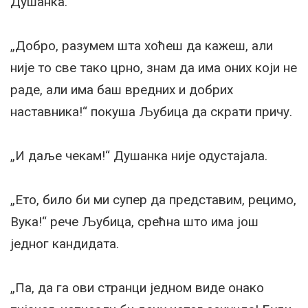
Душанка.
„Добро, разумем шта хоћеш да кажеш, али
није то све тако црно, знам да има оних који не
раде, али има баш вредних и добрих
наставника!“ покуша Љубица да скрати причу.
„И даље чекам!“ Душанка није одустајала.
„Ето, било би ми супер да представим, рецимо,
Вука!“ рече Љубица, срећна што има још
једног кандидата.
„Па, да га ови странци једном виде онако