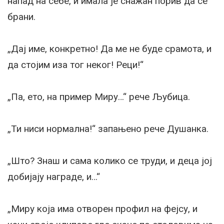
напад на себе, и имала је снажан порив да се
брани.
„Дај име, конкретно! Да ме не буде срамота, и
да стојим иза тог неког! Реци!“
„Па, ето, на пример Миру…“ рече Љубица.
„Ти ниси нормална!“ запањено рече Душанка.
„Што? Знаш и сама колико се труди, и деца јој
добијају награде, и…“
„Миру која има отворен профил на фејсу, и