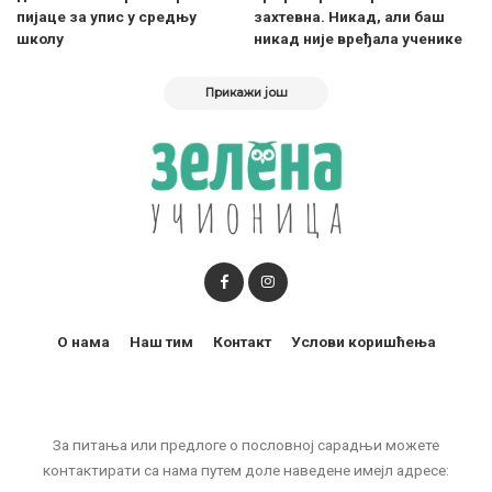
пијаце за упис у средњу
захтевна. Никад, али баш
школу
никад није вређaла ученике
Прикажи још
О нама
Наш тим
Контакт
Услови коришћења
За питања или предлоге о пословној сарадњи можете
контактирати са нама путем доле наведене имејл адресе: