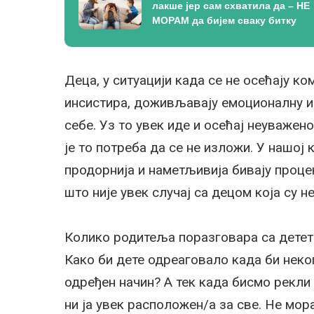
лакше јер сам схватила да – НЕ
МОРАМ да бијем сваку битку
Деца, у ситуацији када се не осећају к
инсистира, доживљавају емоционалну и 
себе. Уз то увек иде и осећај неуважен
је то потреба да се не изложи. У нашој 
продорнија и наметљивија бивају проце
што није увек случај са децом која су 
Колико родитеља поразговара са дете
Како би дете одреаговало када би неко
одређен начин? А тек када бисмо рекли 
ни ја увек расположен/а за све. Не мора