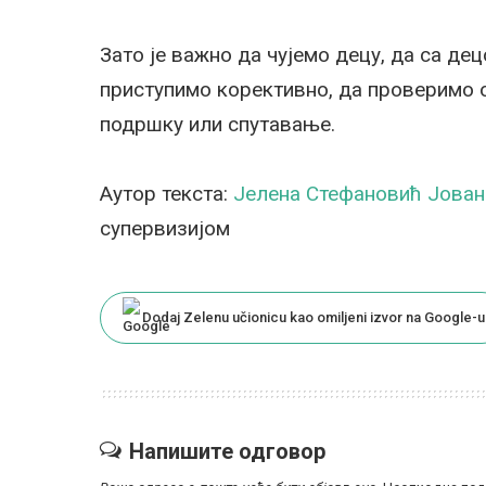
Зато је важно да чујемо децу, да са д
приступимо корективно, да проверимо 
подршку или спутавање.
Аутор текста:
Јелена Стефановић Јова
супервизијом
Dodaj Zelenu učionicu kao omiljeni izvor na Google-u
Напишите одговор