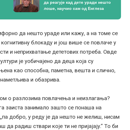
да реагује кад дете уради нешто
лоше, научио сам од Енглеза
омфорно да нешто ураде или кажу, а на томе се
когнитивну блокаду и још више се повлаче у
ости и неприхватање дететових потреба. Овде
култури је уобичајено да деца која су
њена као способна, паметна, вешта и слично,
ненаметљива и обазрива.
том о разлозима повлачења и неизлагања?
га заиста занимало зашто се понаша на
„па добро, у реду је да нешто не желиш, нисам
ш да радиш ствари које ти не пријајају.“ То би