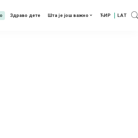
о
Здраво дете
Шта је још важно