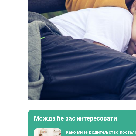
Можда ће вас интересовати
Како ми је родитељство постал