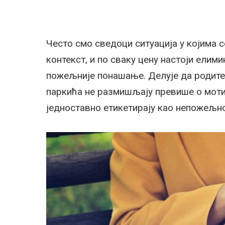
Често смо сведоци ситуација у којима 
контекст, и по сваку цену настоји елим
пожељније понашање. Делује да родитељ
паркића не размишљају превише о моти
једноставно етикетирају као непожељно