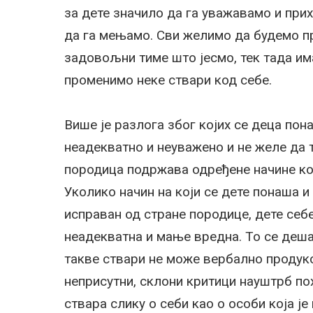
за дете значило да га уважавамо и при
да га мењамо. Сви желимо да будемо пр
задовољни тиме што јесмо, тек тада им
променимо неке ствари код себе.
Више је разлога због којих се деца пон
неадекватно и неуважено и не желе да т
породица подржава одређене начине ко
Уколико начин на који се дете понаша 
исправан од стране породице, дете себ
неадекватна и мање вредна. То се дешав
такве ствари не може вербално продуко
неприсутни, склони критици науштрб пох
ствара слику о себи као о особи која ј