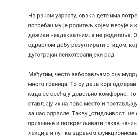
На раном узрасту, свако дете има потр
потребан му је родитељ којем верује и 
доживи неадекватним, а не родитеља. О
одраслом добу резултирати стидом, ко
дуготрајан психотерапијски рад.
Међутим, често заборављамо ону мудру 
много граница. То су деца која одмерава
када се осећају довољно комфорно. То с
стављају их на прво место и постављају 
за нас одрасле. Такву „стидљивост“ не 
признање и поткрепљивати такав начин 
лекција и пут ка здравом функциониса