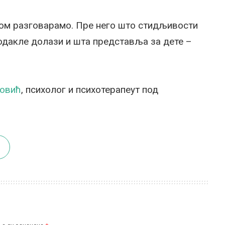
ецом разговарамо. Пре него што стидљивости
одакле долази и шта представља за дете –
новић
, психолог и психотерапеут под