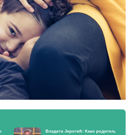
о
Владета Јеротић: Како родитељ