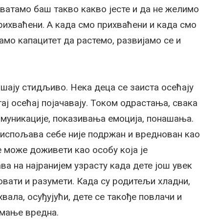
хватамо баш такво какво јесте и да не желимо
ихваћени. А када смо прихваћени и када смо
амо капацитет да растемо, развијамо се и
ашају стидљиво. Нека деца се заиста осећају
ај осећај појачавају. Током одрастања, свака
муникације, показивања емоција, понашања.
и испољава себе није подржан и вреднован као
е може доживети као особу која је
а на најранијем узрасту када дете још увек
вати и разумети. Када су родитељи хладни,
вала, осуђујући, дете се такође повлачи и
е мање вредна.