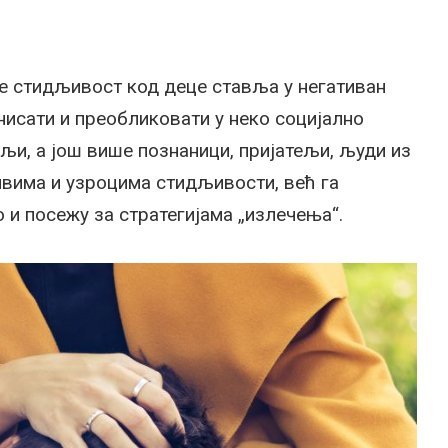
се стидљивост код деце ставља у негативан
инисати и преобликовати у неко социјално
и, а још више познаници, пријатељи, људи из
вима и узроцима стидљивости, већ га
 и посежу за стратегијама „излечења“.