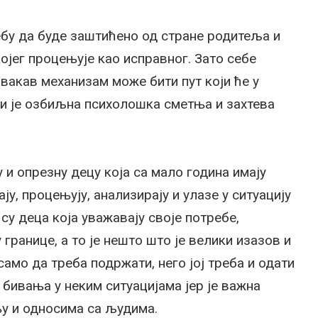
ебу да буде заштићено од стране родитеља и
којег процењује као исправног. Зато себе
вакав механизам може бити пут који ће у
ји је озбиљна психолошка сметња и захтева
и опрезну децу која са мало година имају
ју, процењују, анализирају и улазе у ситуацију
у деца која уважавају своје потребе,
границе, а то је нешто што је велики изазов и
само да треба подржати, него јој треба и одати
бивања у неким ситуацијама јер је важна
њу и односима са људима.