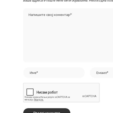
Ваша адреса е-поште неће бити објављена.
Неопходна пољ