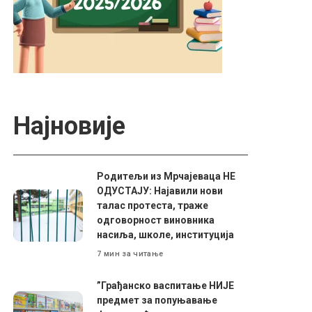
Најновије
Родитељи из Мрчајеваца НЕ
ОДУСТАЈУ: Најавили нови
талас протеста, траже
одговорност виновника
насиља, школе, институција
7 мин за читање
”Грађанско васпитање НИЈЕ
предмет за попуњавање