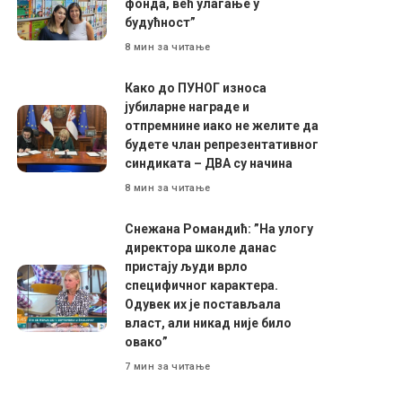
фонда, већ улагање у
будућност”
8 мин за читање
Како до ПУНОГ износа
јубиларне награде и
отпремнине иако не желите да
будете члан репрезентативног
синдиката – ДВА су начина
8 мин за читање
Снежана Романдић: ”На улогу
директора школе данас
пристају људи врло
специфичног карактера.
Одувек их је постављала
власт, али никад није било
овако”
7 мин за читање