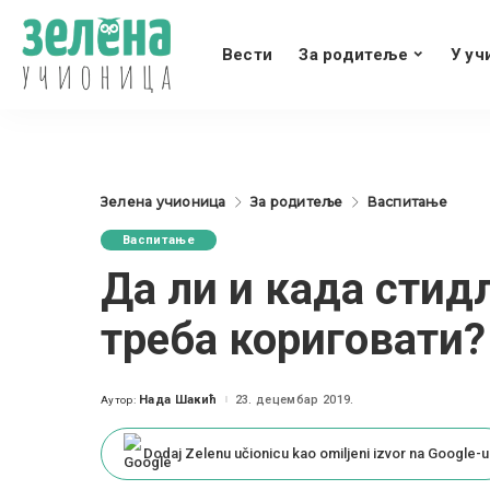
Вести
За родитеље
У уч
Зелена учионица
За родитеље
Васпитање
Васпитање
Да ли и када стид
треба кориговати?
Нада Шакић
23. децембар 2019.
Аутор:
Posted
by
Dodaj Zelenu učionicu kao omiljeni izvor na Google-u