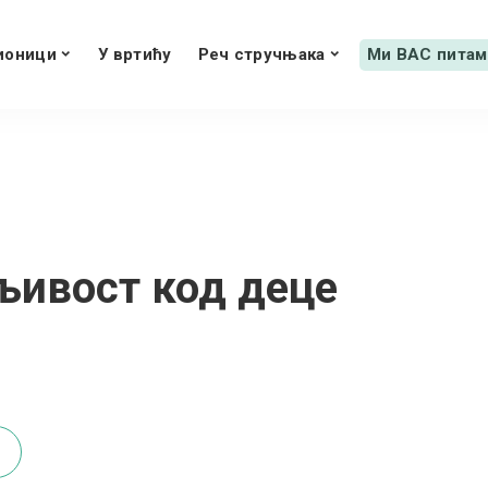
ионици
У вртићу
Реч стручњака
Ми ВАС питам
љивост код деце