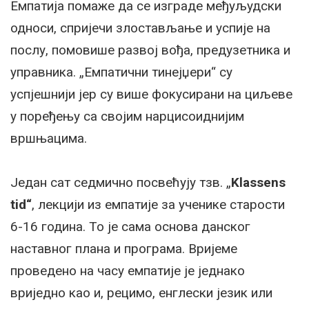
Емпатија помаже да се изграде међуљудски
односи, спријечи злостављање и успије на
послу, помовише развој вођа, предузетника и
управника. „Емпатични тинејџери“ су
успјешнији јер су више фокусирани на циљеве
у поређењу са својим нарцисоиднијим
вршњацима.
Један сат седмично посвећују тзв. „
Klassens
tid“
, лекцији из емпатије за ученике старости
6-16 година. То је сама основа данског
наставног плана и програма. Вријеме
проведено на часу емпатије је једнако
вриједно као и, рецимо, енглески језик или