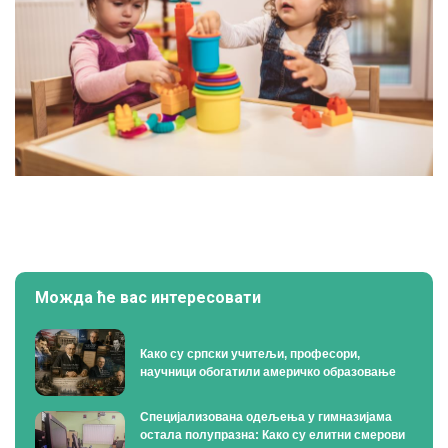
Можда ће вас интересовати
Како су српски учитељи, професори,
научници обогатили америчко образовање
Специјализована одељења у гимназијама
остала полупразна: Како су елитни смерови