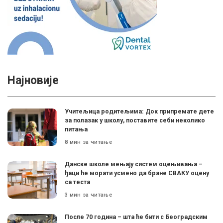
Најновије
Учитељица родитељима: Док припремате дете
за полазак у школу, поставите себи неколико
питања
8 мин за читање
Данске школе мењају систем оцењивања –
ђаци ће морати усмено да бране СВАКУ оцену
са теста
3 мин за читање
После 70 година – шта ће бити с Београдским