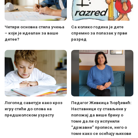
Четири основна стила учења
Са колико година је дете
– који је идеалан за ваше
спремно за полазак у први
детее?
разред
Логопед саветује како кроз
Педагог Живкица Ђорђевић:
игру стићи до слова на
Наставници су стављени у
предшколском узрасту
положај да више брину о
томе да ли су испунили
“државне” прописе, него о
томе како се осећају њихови