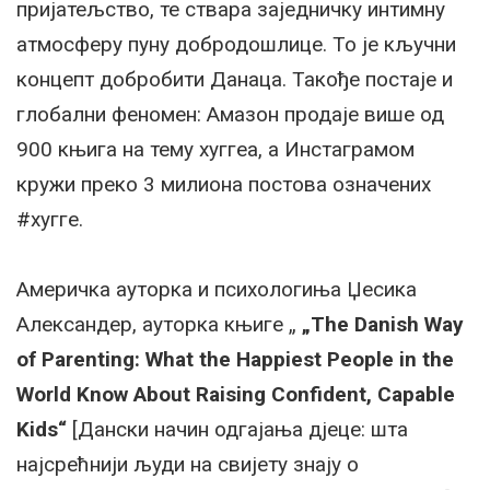
пријатељство, те ствара заједничку интимну
атмосферу пуну добродошлице. То је кључни
концепт добробити Данаца. Такође постаје и
глобални феномен: Амазон продаје више од
900 књига на тему хyггеа, а Инстаграмом
кружи преко 3 милиона постова означених
#хyгге.
Америчка ауторка и психологиња Џесика
Александер, ауторка књиге „
„The Danish Way
of Parenting: What the Happiest People in the
World Know About Raising Confident, Capable
Kids“
[Дански начин одгајања дјеце: шта
најсрећнији људи на свијету знају о