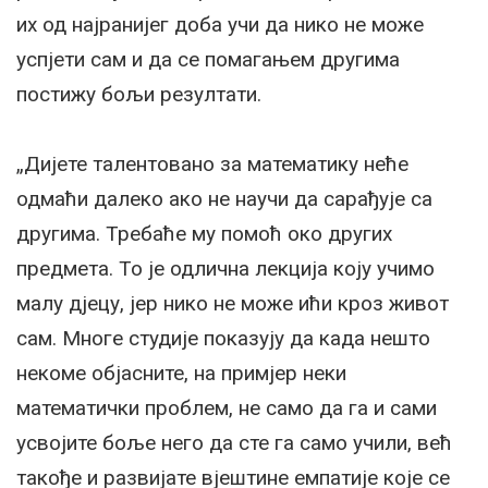
их од најранијег доба учи да нико не може
успјети сам и да се помагањем другима
постижу бољи резултати.
„Дијете талентовано за математику неће
одмаћи далеко ако не научи да сарађује са
другима. Требаће му помоћ око других
предмета. То је одлична лекција коју учимо
малу дјецу, јер нико не може ићи кроз живот
сам. Многе студије показују да када нешто
некоме објасните, на примјер неки
математички проблем, не само да га и сами
усвојите боље него да сте га само учили, већ
такође и развијате вјештине емпатије које се