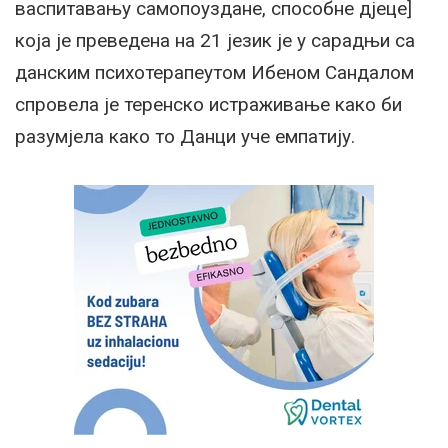
васпитавању самопоуздане, способне дјеце]
која је преведена на 21 језик је у сарадњи са
данским психотерапеутом Ибеном Сандалом
спровела је теренско истраживање како би
разумјела како то Данци уче емпатију.