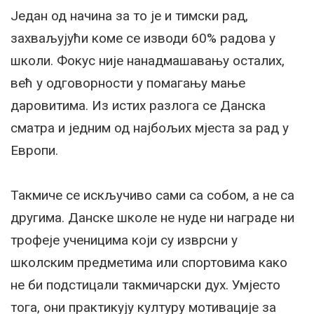
Један од начина за то је и тимски рад,
захваљујући коме се изводи 60% радова у
школи. Фокус није нанадмашавању осталих,
већ у одговорности у помагању мање
даровитима. Из истих разлога се Данска
сматра и једним од најбољих мјеста за рад у
Европи.
Такмиче се искључиво сами са собом, а не са
другима. Данске школе не нуде ни награде ни
трофеје ученицима који су изврсни у
школским предметима или спортовима како
не би подстицали такмичарски дух. Умјесто
тога, они практикују културу мотивације за