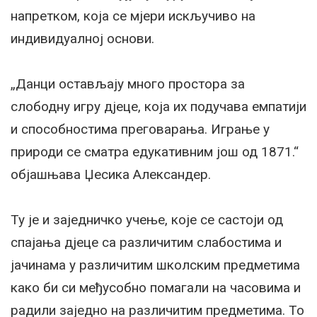
напретком, која се мјери искључиво на
индивидуалној основи.
„Данци остављају много простора за
слободну игру дјеце, која их подучава емпатији
и способностима преговарања. Играње у
природи се сматра едукативним још од 1871.“
објашњава Џесика Александер.
Ту је и заједничко учење, које се састоји од
спајања дјеце са различитим слабостима и
јачинама у различитим школским предметима
како би си међусобно помагали на часовима и
радили заједно на различитим предметима. То