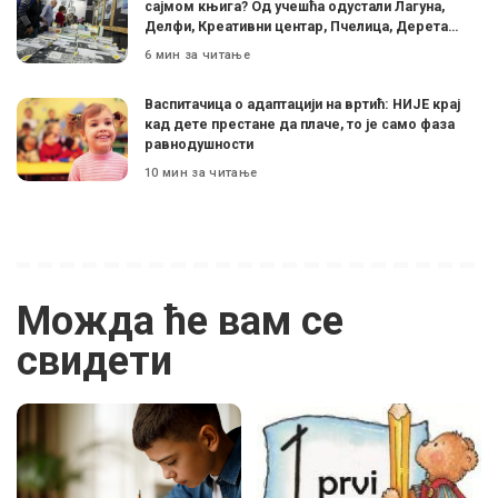
сајмом књига? Од учешћа одустали Лагуна,
Делфи, Креативни центар, Пчелица, Дерета…
6 мин за читање
Васпитачица о адаптацији на вртић: НИЈЕ крај
кад дете престане да плаче, то је само фаза
равнодушности
10 мин за читање
Можда ће вам се
свидети