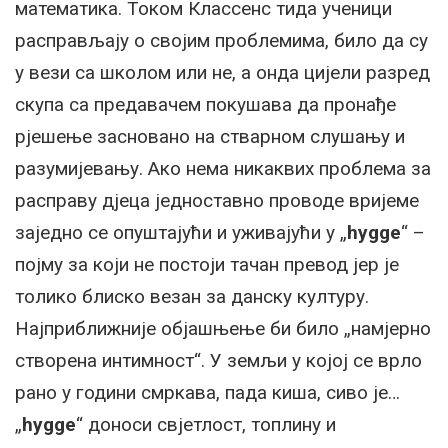
математика. Током Классенс тида ученици
расправљају о својим проблемима, било да су
у вези са школом или не, а онда цијели разред
скупа са предавачем покушава да пронађе
рјешење засновано на стварном слушању и
разумијевању. Ако нема никаквих проблема за
расправу дјеца једноставно проводе вријеме
заједно се опуштајући и уживајући у „
hygge
“ –
појму за који не постоји тачан превод јер је
толико блиско везан за данску културу.
Најприближније објашњење би било „намјерно
створена интимност“. У земљи у којој се врло
рано у години смркава, пада киша, сиво је…
„
hygge
“ доноси свјетлост, топлину и