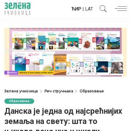
ЋИР
|
LAT
Зелена учионица
Реч стручњака
Образовање
Образовање
Данска је једна од најсрећнијих
земаља на свету: шта то