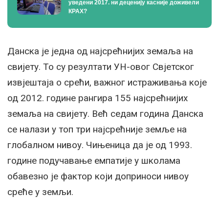
уведени 2017. ни деценију касније доживели
КРАХ?
Данска је једна од најсрећнијих земаља на
свијету. То су резултати УН-овог Свјетског
извјештаја о срећи, важног истраживања које
од 2012. године рангира 155 најсрећнијих
земаља на свијету. Већ седам година Данска
се налази у топ три најсрећније земље на
глобалном нивоу. Чињеница да је од 1993.
године подучавање емпатије у школама
обавезно је фактор који доприноси нивоу
среће у земљи.