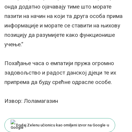
онда додатно ојачавају тиме што морате
пазити на начин на који та друга особа прима
информације и морате се ставити на њихову
позицију да разумијете како функционише
учење.“
Похађање часа о емпатији пружа огромно
задовољство и радост данској дјеци те их
припрема да буду срећне одрасле особе.
Извор: Лоламагазин
Dodaj Zelenu učionicu kao omiljeni izvor na Google-u