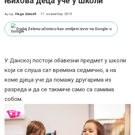
њихова деца уче у школи
Нада Шакић
17. новембар 2019.
Аутор:
Posted
by
Dodaj Zelenu učionicu kao omiljeni izvor na Google-u
У Данској постоји обавезни предмет у школи
који се слуша сат времена седмично, а на
коме дјеца уче да помажу другарима из
разреда и да се такмиче само са самима
собом.