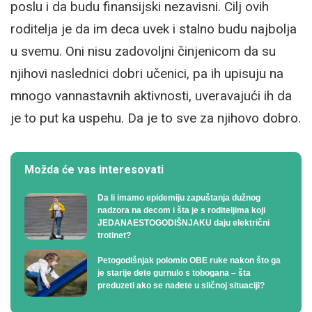
poslu i da budu finansijski nezavisni. Cilj ovih
roditelja je da im deca uvek i stalno budu najbolja
u svemu. Oni nisu zadovoljni činjenicom da su
njihovi naslednici dobri učenici, pa ih upisuju na
mnogo vannastavnih aktivnosti, uveravajući ih da
je to put ka uspehu. Da je to sve za njihovo dobro.
Možda će vas interesovati
Da li imamo epidemiju zapuštanja dužnog
nadzora na decom i šta je s roditeljima koji
JEDANAESTOGODIŠNJAKU daju električni
trotinet?
Petogodišnjak polomio OBE ruke nakon što ga
je starije dete gurnulo s tobogana – šta
preduzeti ako se nađete u sličnoj situaciji?