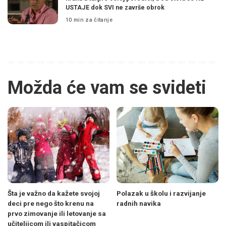
USTAJE dok SVI ne završe obrok
10 min za čitanje
Možda će vam se svideti
Šta je važno da kažete svojoj
Polazak u školu i razvijanje
deci pre nego što krenu na
radnih navika
prvo zimovanje ili letovanje sa
učiteljicom ili vaspitačicom