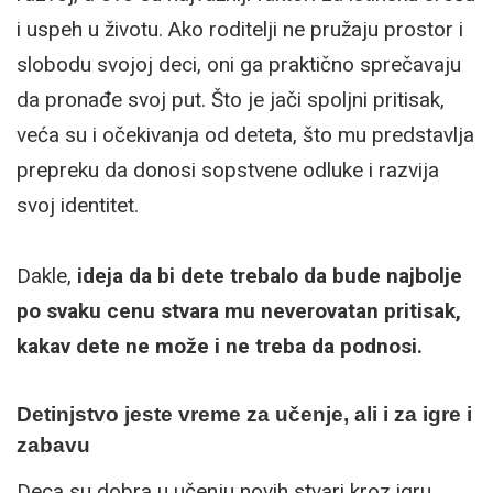
i uspeh u životu. Ako roditelji ne pružaju prostor i
slobodu svojoj deci, oni ga praktično sprečavaju
da pronađe svoj put. Što je jači spoljni pritisak,
veća su i očekivanja od deteta, što mu predstavlja
prepreku da donosi sopstvene odluke i razvija
svoj identitet.
Dakle,
ideja da bi dete trebalo da bude najbolje
po svaku cenu stvara mu neverovatan pritisak,
kakav dete ne može i ne treba da podnosi.
Detinjstvo jeste vreme za učenje, ali i za igre i
zabavu
Deca su dobra u učenju novih stvari kroz igru,