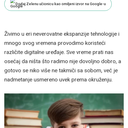
Dodaj Zelenu učionicu kao omiljeni izvor na Google-u
Živimo u eri neverovatne ekspanzije tehnologije i
mnogo svog vremena provodimo koristeći
različite digitalne uređaje. Sve vreme prati nas
osećaj da ništa što radimo nije dovoljno dobro, a
gotovo se niko više ne takmiči sa sobom, već je
nadmetanje usmereno uvek prema okruženju.