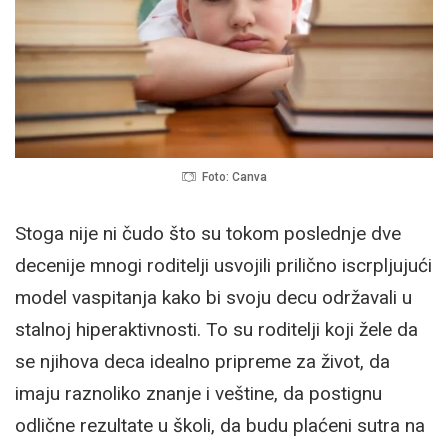
Foto: Canva
Stoga nije ni čudo što su tokom poslednje dve
decenije mnogi roditelji usvojili prilično iscrpljujući
model vaspitanja kako bi svoju decu održavali u
stalnoj hiperaktivnosti. To su roditelji koji žele da
se njihova deca idealno pripreme za život, da
imaju raznoliko znanje i veštine, da postignu
odlične rezultate u školi, da budu plaćeni sutra na