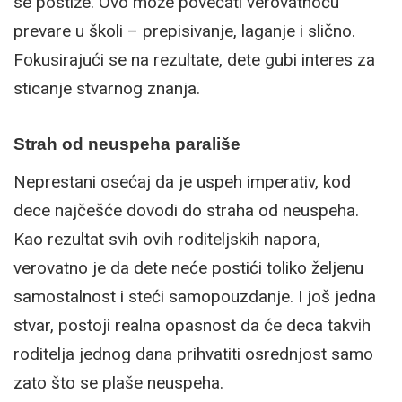
se postiže. Ovo može povećati verovatnoću
prevare u školi – prepisivanje, laganje i slično.
Fokusirajući se na rezultate, dete gubi interes za
sticanje stvarnog znanja.
Strah od neuspeha parališe
Neprestani osećaj da je uspeh imperativ, kod
dece najčešće dovodi do straha od neuspeha.
Kao rezultat svih ovih roditeljskih napora,
verovatno je da dete neće postići toliko željenu
samostalnost i steći samopouzdanje. I još jedna
stvar, postoji realna opasnost da će deca takvih
roditelja jednog dana prihvatiti osrednjost samo
zato što se plaše neuspeha.