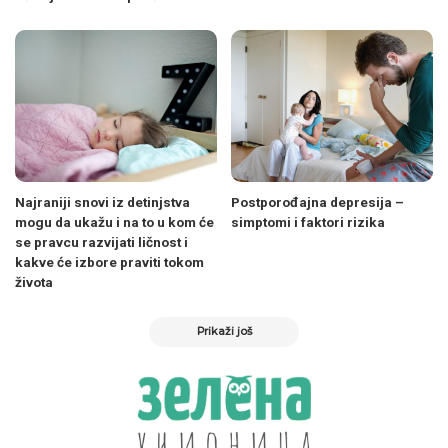
Najraniji snovi iz detinjstva
Postporođajna depresija –
mogu da ukažu i na to u kom će
simptomi i faktori rizika
se pravcu razvijati ličnost i
kakve će izbore praviti tokom
života
Prikaži još