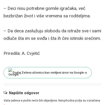
– Deci nisu potrebne gomile igračaka, već
bezbrižan život i više vremena sa roditeljima.
– Da deca zaslužuju slobodu da istraže sve i sami
odluče šta im se sviđa i šta ih čini istinski srećnim.
Priredila: A. Cvjetić
Dodaj Zelenu učionicu kao omiljeni izvor na Google-u
Napišite odgovor
Vaša adresa e-pošte neće biti objavljena.
Neophodna polja su označena