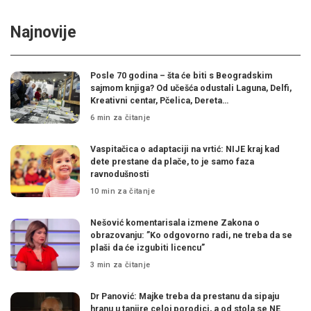
Najnovije
Posle 70 godina – šta će biti s Beogradskim
sajmom knjiga? Od učešća odustali Laguna, Delfi,
Kreativni centar, Pčelica, Dereta…
6 min za čitanje
Vaspitačica o adaptaciji na vrtić: NIJE kraj kad
dete prestane da plače, to je samo faza
ravnodušnosti
10 min za čitanje
Nešović komentarisala izmene Zakona o
obrazovanju: ”Ko odgovorno radi, ne treba da se
plaši da će izgubiti licencu”
3 min za čitanje
Dr Panović: Majke treba da prestanu da sipaju
hranu u tanjire celoj porodici, a od stola se NE