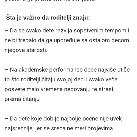
Šta je važno da roditelji znaju:
– Da se ​​svako dete razvija sopstvenim tempom i
ne bi trebalo da ga upoređuje sa ostalom decom
njegove starosti.
– Na akademske performanse dece najviše utiče
to što roditelji čitaju svojoj deci i svako veče
posvete malo vremena negovanju te strasti
prema čitanju.
– Da dete koje dobije najbolje ocene nije uvek
najsrećnije, jer se sreća ne meri brojevima.