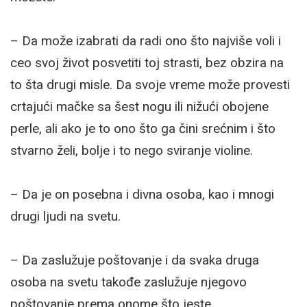
– Da može izabrati da radi ono što najviše voli i
ceo svoj život posvetiti toj strasti, bez obzira na
to šta drugi misle. Da svoje vreme može provesti
crtajući mačke sa šest nogu ili nižući obojene
perle, ali ako je to ono što ga čini srećnim i što
stvarno želi, bolje i to nego sviranje violine.
– Da je on posebna i divna osoba, kao i mnogi
drugi ljudi na svetu.
– Da zaslužuje poštovanje i da svaka druga
osoba na svetu takođe zaslužuje njegovo
poštovanje prema onome što jeste.