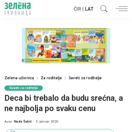
ĆIR
|
LAT
Zelena učionica
Za roditelje
Saveti za roditelje
Saveti za roditelje
Deca bi trebalo da budu srećna, a
ne najbolja po svaku cenu
Nada Šakić
5. januar 2020.
Autor:
Posted
by