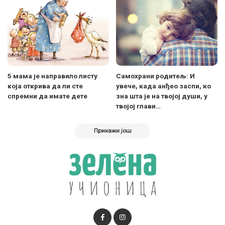
5 мама је направило листу
Самохрани родитељ: И
која открива да ли сте
увече, када анђео заспи, ко
спремни да имате дете
зна шта је на твојој души, у
твојој глави…
Прикажи још