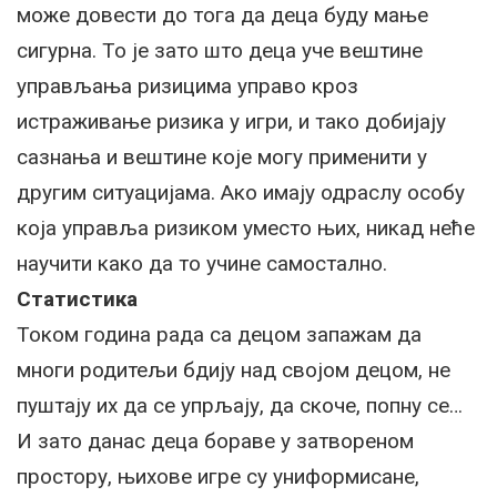
може довести до тога да деца буду мање
сигурна. То је зато што деца уче вештине
управљања ризицима управо кроз
истраживање ризика у игри, и тако добијају
сазнања и вештине које могу применити у
другим ситуацијама. Ако имају одраслу особу
која управља ризиком уместо њих, никад неће
научити како да то учине самостално.
Статистика
Током година рада са децом запажам да
многи родитељи бдију над својом децом, не
пуштају их да се упрљају, да скоче, попну се…
И зато данас деца бораве у затвореном
простору, њихове игре су униформисане,