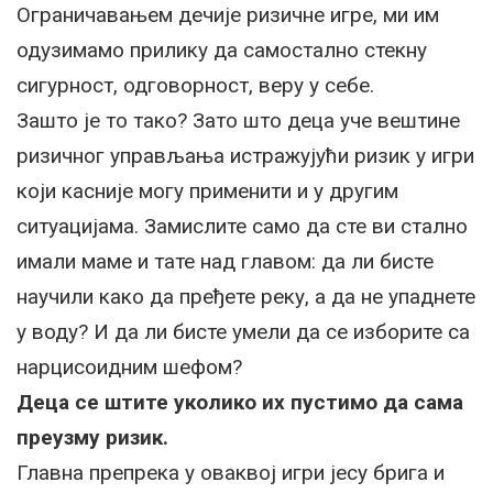
Ограничавањем дечије ризичне игре, ми им
одузимамо прилику да самостално стекну
сигурност, одговорност, веру у себе.
Зашто је то тако? Зато што деца уче вештине
ризичног управљања истражујући ризик у игри
који касније могу применити и у другим
ситуацијама. Замислите само да сте ви стално
имали маме и тате над главом: да ли бисте
научили како да пређете реку, а да не упаднете
у воду? И да ли бисте умели да се изборите са
нарцисоидним шефом?
Деца се штите уколико их пустимо да сама
преузму ризик.
Главна препрека у оваквој игри јесу брига и