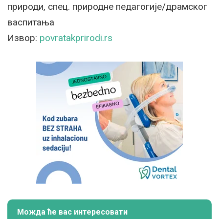
природи, спец. природне педагогије/драмског
васпитања
Извор:
povratakprirodi.rs
Можда ће вас интересовати