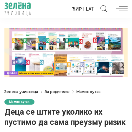
ЋИР
|
LAT
Зелена учионица
За родитеље
Мамин кутак
Мамин кутак
Деца се штите уколико их
пустимо да сама преузму ризик