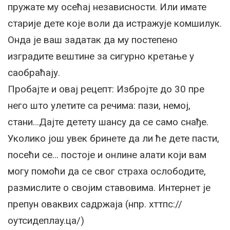
пружате му осећај независности. Или имате
старије дете које воли да истражује комшилук.
Онда је ваш задатак да му постепено
изградите вештине за сигурно кретање у
саобраћају.
Пробајте и овај рецепт: Избројте до 30 пре
него што улетите са речима: пази, немој,
стани…Дајте детету шансу да се само снађе.
Уколико још увек бринете да ли ће дете пасти,
посећи се… постоје и онлине алати који вам
могу помоћи да се свог страха ослободите,
размислите о својим ставовима. Интернет је
препун оваквих садржаја (нпр. хттпс://
оутсидеплаy.ца/)