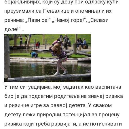
бојажљивијих, који су децу при одласку кући
преузимали са Пењалице и опомињали их
речима: „Пази се!“ „Немој горе!“, „Силази
доле!“…
У тим ситуацијама, мој задатак као васпитача
био је да подсетим родитеље на значај ризика
и ризичне игре за развој детета. У сваком
детету лежи природни потенцијал за процену
ризика који треба развијати, а не потискивати