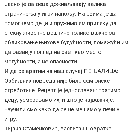
Јасно је да деца доживљавају велика
ограничења у игри напољу. На свима је да
помогнемо деци и пружимо им прилику да
стекну животне вештине толико важне за
обликовање њихове будућности, помажући им
да развију поглед на свет као место
могућности, а не опасности.
И да се вратим на наш случај ПЕЊАЛИЦА:
Озбиљних повреда није било сем онеке
огреботине. Рецепт је једноставан: пратимо
децу, усмеравамо их, и што је најважније,
научили смо како да се не мешамо у дечију
игру.
Тијана Стаменковић, васпитач Повратка