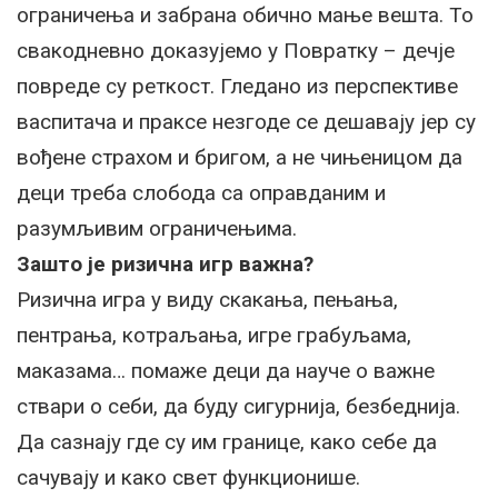
ограничења и забрана обично мање вешта. То
свакодневно доказујемо у Повратку – дечје
повреде су реткост. Гледано из перспективе
васпитача и праксе незгоде се дешавају јер су
вођене страхом и бригом, а не чињеницом да
деци треба слобода са оправданим и
разумљивим ограничењима.
Зашто је ризична игр важна?
Ризична игра у виду скакања, пењања,
пентрања, котраљања, игре грабуљама,
маказама… помаже деци да науче о важне
ствари о себи, да буду сигурнија, безбеднија.
Да сазнају где су им границе, како себе да
сачувају и како свет функционише.