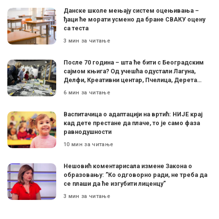
Данске школе мењају систем оцењивања –
ђаци ће морати усмено да бране СВАКУ оцену
са теста
3 мин за читање
После 70 година – шта ће бити с Београдским
сајмом књига? Од учешћа одустали Лагуна,
Делфи, Креативни центар, Пчелица, Дерета…
6 мин за читање
Васпитачица о адаптацији на вртић: НИЈЕ крај
кад дете престане да плаче, то је само фаза
равнодушности
10 мин за читање
Нешовић коментарисала измене Закона о
образовању: ”Ко одговорно ради, не треба да
се плаши да ће изгубити лиценцу”
3 мин за читање