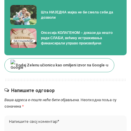
Шта НИЈЕДНА мајка не би смела себи да
дозволи
Опсесија КОЛАГЕНОМ – докази да нешто
ради СЛАБИ, већину истраживања
финансирали управо произвођачи
Dodaj Zelenu učionicu kao omiljeni izvor na Google-u
Напишите одговор
Ваша адреса е-поште неће бити објављена.
Неопходна поља су
означена
*