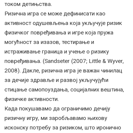
током детињства.
Ризична игра се може дефинисати као
активност одушевљења која укључује ризик
физичког повређивања и игре која пружа
могућност за изазов, тестирање и
истраживање граница и учење о ризику
повређивања. (Sandseter (2007; Little & Wyver,
2008). Дакле, ризична игра је важан чинилац
за дечије здравље и развој укључујући
стицање самопоуздања, социјалних вештина,
физичке активности.
Када покушавамо да ограничимо дечију
ризичну игру, ми заробљавамо њихову
исконску потребу за ризиком, што иронично