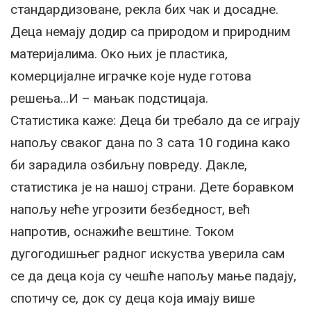
стандардизоване, рекла бих чак и досадне.
Деца немају додир са природом и природним
материјалима. Око њих је пластика,
комерцијалне играчке које нуде готова
решења…И – мањак подстицаја.
Статистика каже: Деца би требало да се играју
напољу сваког дана по 3 сата 10 година како
би зарадила озбиљну повреду. Дакле,
статистика је на нашој страни. Дете боравком
напољу неће угрозити безбедност, већ
напротив, оснажиће вештине. Током
дугогодишњег радног искуства уверила сам
се да деца која су чешће напољу мање падају,
спотичу се, док су деца која имају више