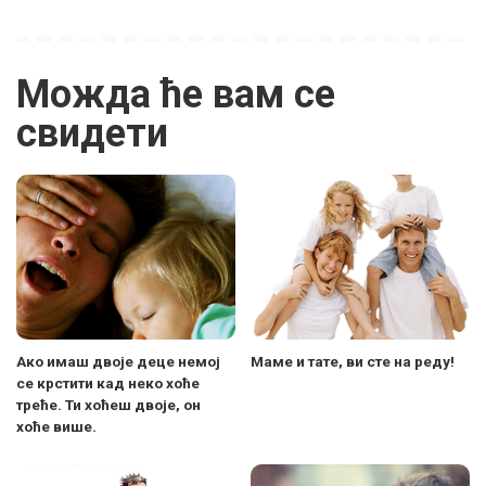
Можда ће вам се
свидети
Ако имаш двоје деце немој
Маме и тате, ви сте на реду!
се крстити кад неко хоће
треће. Ти хоћеш двоје, он
хоће више.