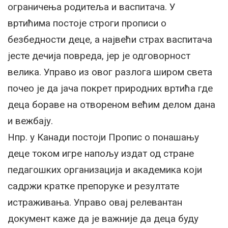
ограничења родитеља и васпитача. У
вртићима постоје строги прописи о
безбедности деце, а највећи страх васпитача
јесте дечија повреда, јер је одговорност
велика. Управо из овог разлога широм света
почео је да јача покрет природних вртића где
деца бораве на отвореном већим делом дана
и вежбају.
Нпр. у Канади постоји Пропис о понашању
деце током игре напољу издат од стране
педагошких организација и академика који
садржи кратке препоруке и резултате
истраживања. Управо овај релевантан
документ каже да је важније да деца буду