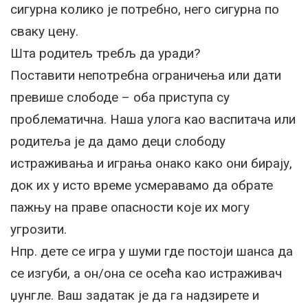
сигурна колико је потребно, него сигурна по
сваку цену.
Шта родитељ требљ да уради?
Поставити непотребна ограничења или дати
превише слободе – оба приступа су
проблематична. Наша улога као васпитача или
родитеља је да дамо деци слободу
истраживања и играња онако како они бирају,
док их у исто време усмеравамо да обрате
пажњу на праве опасности које их могу
угрозити.
Нпр. дете се игра у шуми где постоји шанса да
се изгуби, а он/она се осећа као истраживач
џунгле. Ваш задатак је да га надзирете и