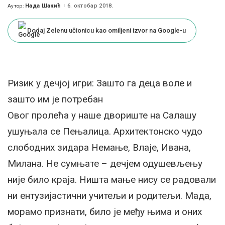
Нада Шакић
6. октобар 2018.
Аутор:
Posted
by
Dodaj Zelenu učionicu kao omiljeni izvor na Google-u
Ризик у дечјој игри: Зашто га деца воле и
зашто им је потребан
Овог пролећа у наше двориште на Салашу
ушуњала се Пењалица. Архитектонско чудо
слободних зидара Немање, Влаје, Ивана,
Милана. Не сумњате – дечјем одушевљењу
није било краја. Ништа мање нису се радовали
ни ентузијастични учитељи и родитељи. Мада,
морамо признати, било је међу њима и оних