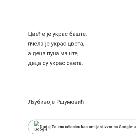
Цвеће је украс баште,
пчела је украс цвета,
а деца пуна маште,
деца су украс света.
Љубивоје Ршумовић
Dodaj Zelenu učionicu kao omiljeni izvor na Google-u