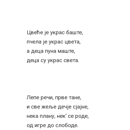
Цвеће је украс баште,
пчела је украс цвета,
а деца пуна маште,
деца су украс света.
Лепе речи, прве тане,
и све жеље дечје сјајне,
нека плану, нек’ се роде,
од игре до слободе.