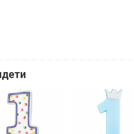
идети