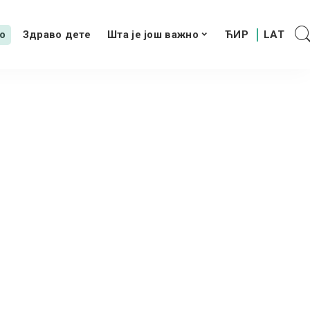
о
Здраво дете
Шта је још важно