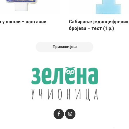
и у школи – наставни
Сабирање једноцифрених
бројева – тест (1.р.)
Прикажи још