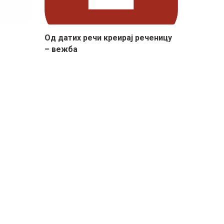
Од датих речи креирај реченицу
– вежба