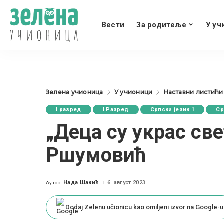
Вести
За родитеље
У уч
Зелена учионица
У учионици
Наставни листићи
I разред
I Разред
Српски језик 1
Ср
„Деца су украс св
Ршумовић
Нада Шакић
6. август 2023.
Аутор:
Posted
by
Dodaj Zelenu učionicu kao omiljeni izvor na Google-u