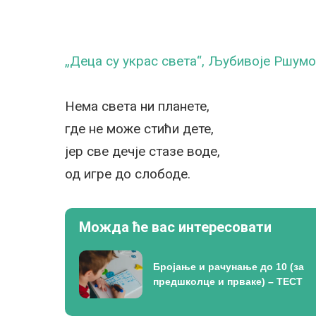
„Деца су украс света“, Љубивоје Ршум
Нема света ни планете,
где не може стићи дете,
јер све дечје стазе воде,
од игре до слободе.
Можда ће вас интересовати
Бројање и рачунање до 10 (за
предшколце и прваке) – ТЕСТ