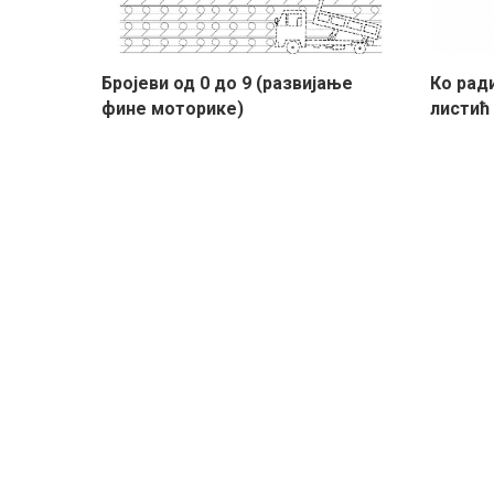
Бројеви од 0 до 9 (развијање
Ко рад
фине моторике)
листић