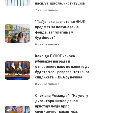
насиља, школе, институција
7 мин за читање
”Грађанско васпитање НИЈЕ
предмет за попуњавање
фонда, већ улагање у
будућност”
8 мин за читање
Како до ПУНОГ износа
јубиларне награде и
отпремнине иако не желите да
будете члан репрезентативног
синдиката – ДВА су начина
8 мин за читање
Снежана Романдић: ”На улогу
директора школе данас
пристају људи врло
специфичног карактера.