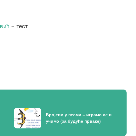
овић
– тест
Бројеви у песми – играмо се и
учимо (за будуће прваке)