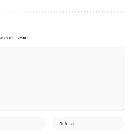
а су означена
*