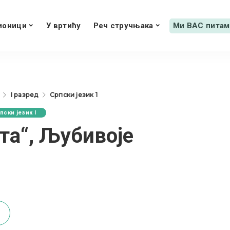
ионици
У вртићу
Реч стручњака
Ми ВАС питам
I разред
Српски језик 1
пски језик I
ета“, Љубивоје