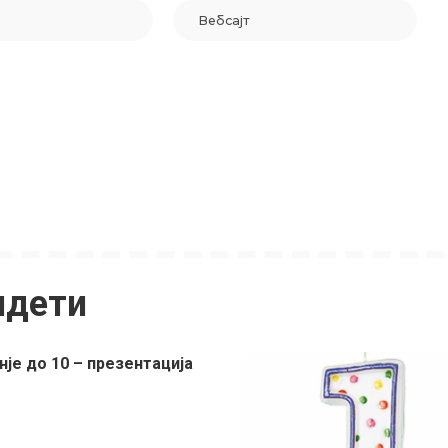
идети
нје до 10 – презентација