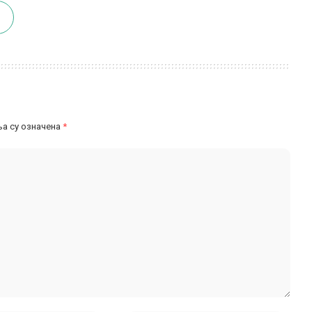
а су означена
*