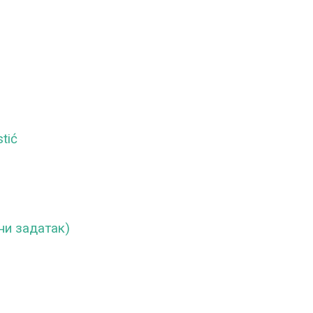
stić
ни задатак)