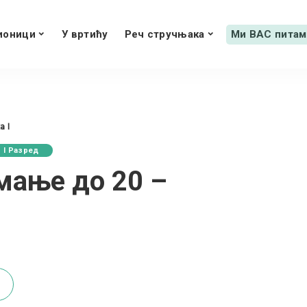
ионици
У вртићу
Реч стручњака
Ми ВАС питам
 I
I Разред
мање до 20 –