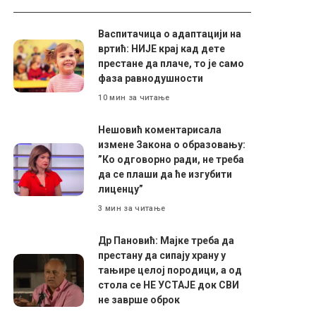
Васпитачица о адаптацији на
вртић: НИЈЕ крај кад дете
престане да плаче, то је само
фаза равнодушности
10 мин за читање
Нешовић коментарисала
измене Закона о образовању:
”Ко одговорно ради, не треба
да се плаши да ће изгубити
лиценцу”
3 мин за читање
Др Пановић: Мајке треба да
престану да сипају храну у
тањире целој породици, а од
стола се НЕ УСТАЈЕ док СВИ
не заврше оброк