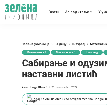
Вести
За родитеље
У уч
Зелена учионица
За децу
I Разред
Математика
Математика I
Математика 1
I разред
Сабирање и одузи
наставни листић
Нада Шакић
25. септембар 2022.
Аутор:
Posted
by
Dodaj Zelenu učionicu kao omiljeni izvor na Google-u