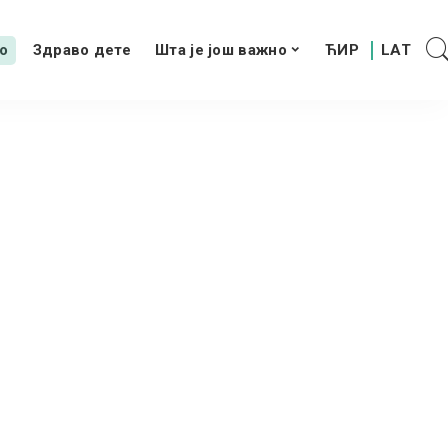
о
Здраво дете
Шта је још важно