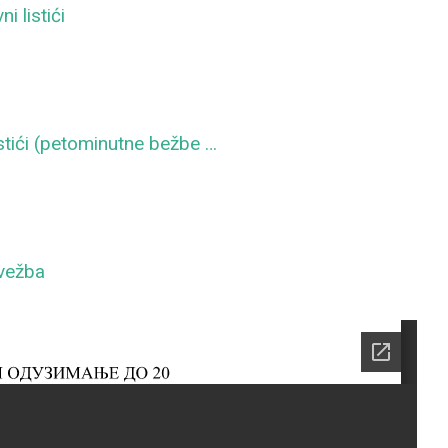
i listići
stići (petominutne bežbe …
vežba