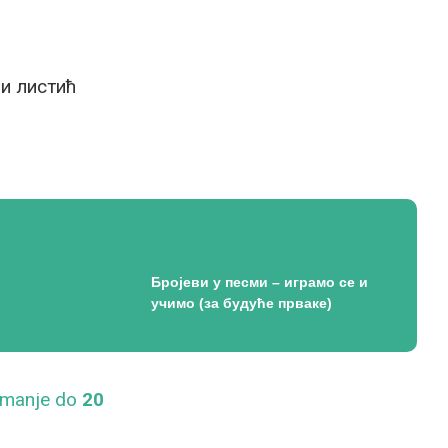
и листић
Бројеви у песми – играмо се и
учимо (за будуће прваке)
imanje do
20