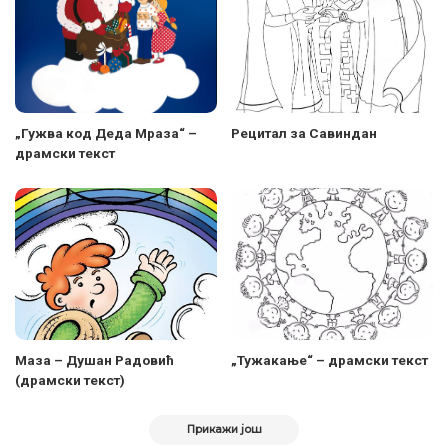
„Гужва код Деда Мраза“ –
Рецитал за Савиндан
драмски текст
Маза – Душан Радовић
„Тужакање“ – драмски текст
(драмски текст)
Прикажи још