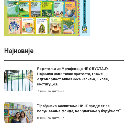
Најновије
Родитељи из Мрчајеваца НЕ ОДУСТАЈУ:
Најавили нови талас протеста, траже
одговорност виновника насиља, школе,
институција
7 мин за читање
”Грађанско васпитање НИЈЕ предмет за
попуњавање фонда, већ улагање у будућност”
8 мин за читање