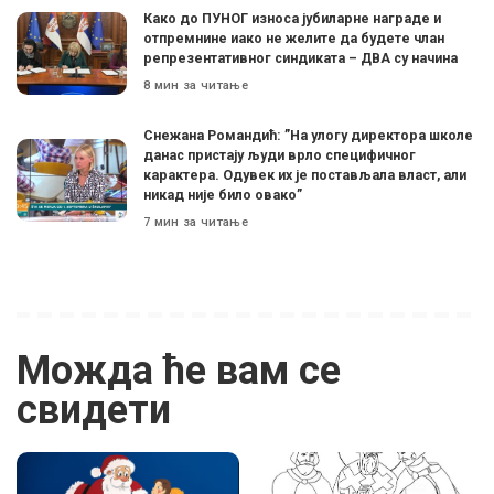
Како до ПУНОГ износа јубиларне награде и
отпремнине иако не желите да будете члан
репрезентативног синдиката – ДВА су начина
8 мин за читање
Снежана Романдић: ”На улогу директора школе
данас пристају људи врло специфичног
карактера. Одувек их је постављала власт, али
никад није било овако”
7 мин за читање
Можда ће вам се
свидети