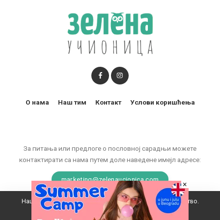
О нама
Наш тим
Контакт
Услови коришћења
За питања или предлоге о пословној сарадњи можете
контактирати са нама путем доле наведене имејл адресе:
marketing@zelenaucionica.com
×
Наш вебсајт користи колачиће да побољша ваше искуство.
© 2011-2024 Copyright by Zelena učionica. All Rights reserved.
Прихватам