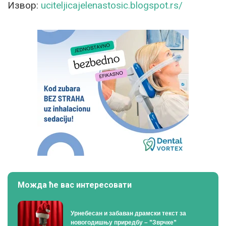
Извор:
uciteljicajelenastosic.blogspot.rs/
Можда ће вас интересовати
Урнебесан и забаван драмски текст за
новогодишњу приредбу – ”Зврчке”