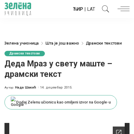
ЋИР
|
LAT
Зелена учионица
Шта је још важно
Драмски текстови
Драмски текстови
Деда Мраз у свету маште –
драмски текст
Нада Шакић
14. децембар 2015.
Аутор:
Posted
by
Dodaj Zelenu učionicu kao omiljeni izvor na Google-u