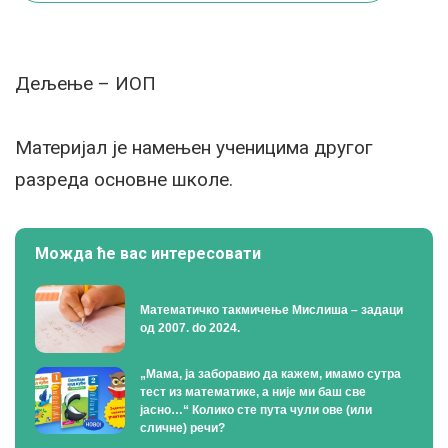
Дељење – ИОП
Материјал је намењен ученицима другог
разреда основне школe.
Можда ће вас интересовати
Математичко такмичење Мислиша – задаци
од 2007. do 2024.
„Мама, ја заборавио да кажем, имамо сутра
тест из математике, а није ми баш све
јасно…“ Колико сте пута чули ове (или
сличне) речи?