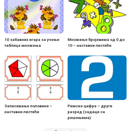
10 забавних игара за учење
Mножење бројевима од 0 до
таблице множења
10 – наставни листићи
Записивање половине –
Римске цифре – други
наставни листићи
разред (задаци са
решењима)