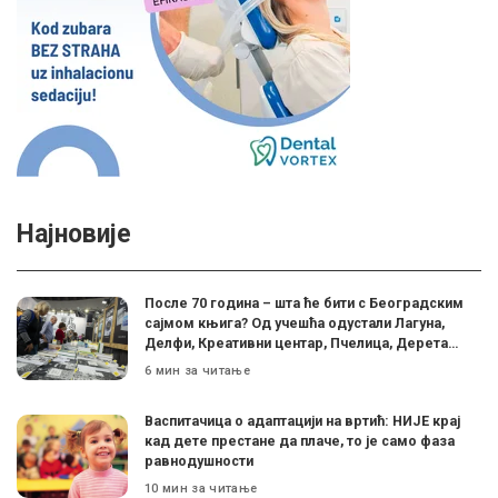
Најновије
После 70 година – шта ће бити с Београдским
сајмом књига? Од учешћа одустали Лагуна,
Делфи, Креативни центар, Пчелица, Дерета…
6 мин за читање
Васпитачица о адаптацији на вртић: НИЈЕ крај
кад дете престане да плаче, то је само фаза
равнодушности
10 мин за читање