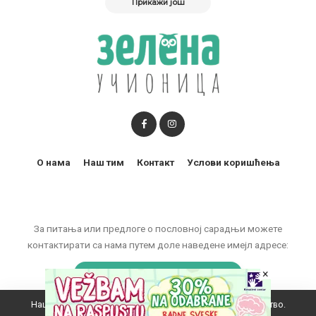
Прикажи још
О нама
Наш тим
Контакт
Услови коришћења
За питања или предлоге о пословној сарадњи можете
контактирати са нама путем доле наведене имејл адресе:
marketing@zelenaucionica.com
×
Наш вебсајт користи колачиће да побољша ваше искуство.