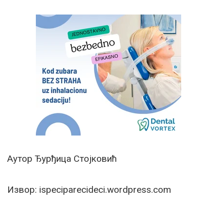
Аутор Ђурђица Стојковић
Извор: ispeciparecideci.wordpress.com