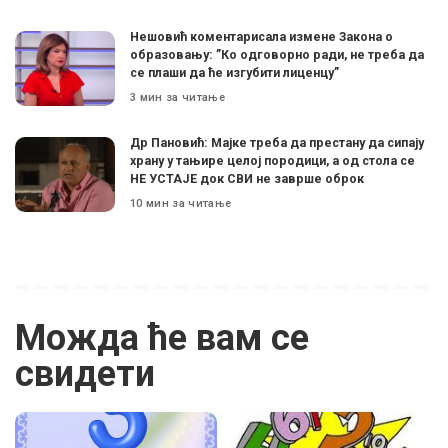
Нешовић коментарисала измене Закона о
образовању: ”Ко одговорно ради, не треба да
се плаши да ће изгубити лиценцу”
3 мин за читање
Др Пановић: Мајке треба да престану да сипају
храну у тањире целој породици, а од стола се
НЕ УСТАЈЕ док СВИ не заврше оброк
10 мин за читање
Можда ће вам се
свидети