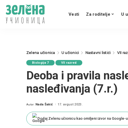
Vesti
Za roditelje
U u
Zelena učionica
U učionici
Nastavni listići
VII ra
Biologija 7
VII razred
Deoba i pravila nasl
nasleđivanja (7.r.)
Nada Šakić
17. avgust 2023.
Autor:
Posted
by
Dodaj Zelenu učionicu kao omiljeni izvor na Google-u