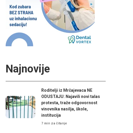
Najnovije
Roditelji iz Mrčajevaca NE
ODUSTAJU: Najavili novi talas
protesta, traže odgovornost
vinovnika nasilja, škole,
institucija
7 min za čitanje