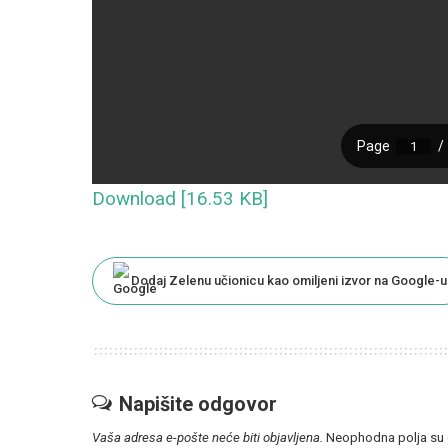
Download [16.53 KB]
Dodaj Zelenu učionicu kao omiljeni izvor na Google-u
Napišite odgovor
Vaša adresa e-pošte neće biti objavljena.
Neophodna polja su