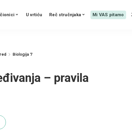
čionici
U vrtiću
Reč stručnjaka
Mi VAS pitamo
zred
Biologija 7
eđivanja – pravila