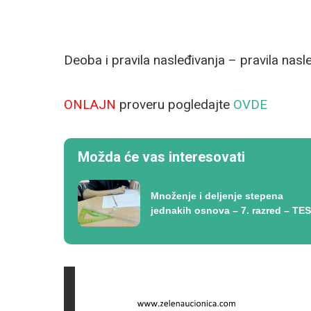
Deoba i pravila nasleđivanja – pravila nasle
ONLAJN
proveru pogledajte
OVDE
Možda će vas interesovati
Množenje i deljenje stepena
jednakih osnova – 7. razred – TE