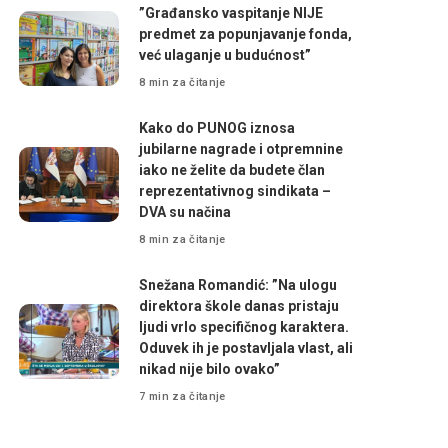
”Građansko vaspitanje NIJE
predmet za popunjavanje fonda,
već ulaganje u budućnost”
8 min za čitanje
Kako do PUNOG iznosa
jubilarne nagrade i otpremnine
iako ne želite da budete član
reprezentativnog sindikata –
DVA su načina
8 min za čitanje
Snežana Romandić: ”Na ulogu
direktora škole danas pristaju
ljudi vrlo specifičnog karaktera.
Oduvek ih je postavljala vlast, ali
nikad nije bilo ovako”
7 min za čitanje