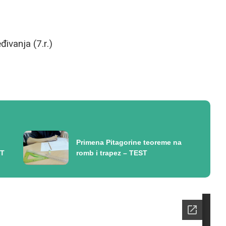
đivanja (7.r.)
Primena Pitagorine teoreme na
ST
romb i trapez – TEST