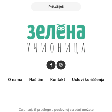
Prikaži još
O nama
Naš tim
Kontakt
Uslovi korišćenja
Za pitanja ili predloge o poslovnoj saradnji možete