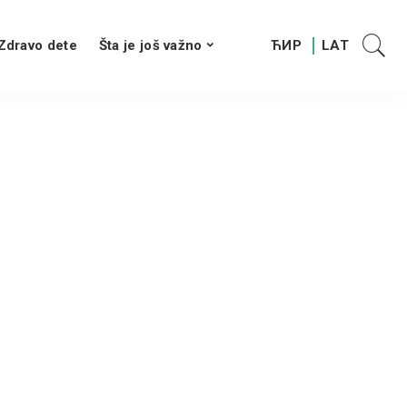
Zdravo dete
Šta je još važno