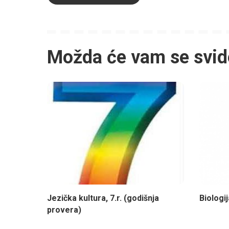
Možda će vam se svid
Jezička kultura, 7.r. (godišnja
Biologi
provera)