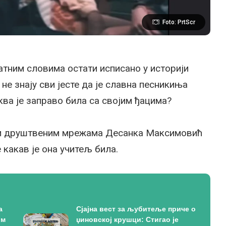
Foto: PrtScr
тним словима остати исписано у историји
е знају сви јесте да је славна песникиња
ква је заправо била са својим ђацима?
ужи друштвеним мрежама Десанка Максимовић
 какав је она учитељ била.
а
Сјајна вест за љубитеље приче о
ом
џиновској крушци: Стигао је