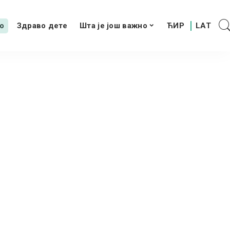
о
Здраво дете
Шта је још важно