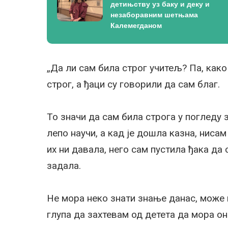
детињству уз баку и деку и
незаборавним шетњама
Калемегданом
„Да ли сам била строг учитељ? Па, како
строг, а ђаци су говорили да сам благ.
То значи да сам била строга у погледу з
лепо научи, а кад је дошла казна, ниса
их ни давала, него сам пустила ђака да
задала.
Не мора неко знати знање данас, може г
глупа да захтевам од детета да мора он