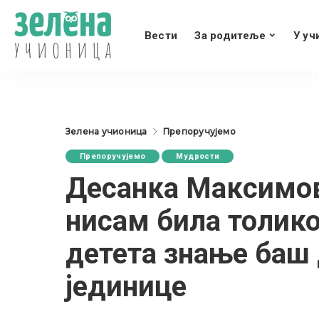
Вести
За родитеље
У уч
Зелена учионица
Препоручујемо
Препоручујемо
Мудрости
Десанка Максимов
нисам била толико
детета знање баш 
јединице