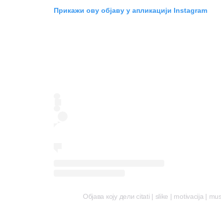
Прикажи ову објаву у апликацији Instagram
Објава коју дели citati | slike | motivacija | m