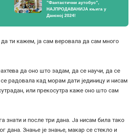
”Фантастични аутобус”,
НАЈПРОДАВАНИЈА књига у
Данској 2024!
 да ти кажем, ја сам веровала да сам много
ахтева да оно што задам, да се научи, да се
м се радовала кад морам дати јединицу и нисам
 сутрадан, или прекосутра каже оно што сам
а знати и после три дана. Ја нисам била тако
ог дана. Знање је знање, макар се стекло и