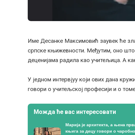
Име Десанке Максимовић заувек ће зла
српске књижевности. Међутим, оно што н
деценијама радила као учитељица. А ка
У једном интервјуу који ових дана кр
говори о учитељској професији и о томе
Можда ће вас интересовати
Марија је архитекта, а њена прв
књига за децу говори о чаробн