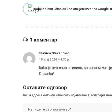
Dodaj Zelenu učionicu kao omiljeni izvor na Google-u
1 коментар
Slavica Stevanovic
10. мај 2024. у 3:30 pm
kako je ovo mudro receno, sa puno razumijeva
Desanka!
Оставите одговор
Ваша адреса е-поште неће бити објављена.
Неопходна пољ