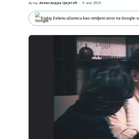
Александра Цвјетић
9. мај 2024.
Аутор:
Posted
by
Dodaj Zelenu učionicu kao omiljeni izvor na Google-u