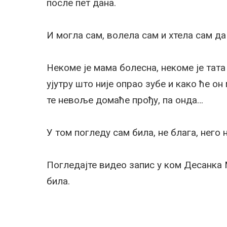
после пет дана.
И могла сам, волела сам и хтела сам да
Некоме је мама болесна, некоме је тата 
ујутру што није опрао зубе и како ће он
те невоље домаће прођу, па онда…
У том погледу сам била, не блага, него 
Погледајте видео запис у ком Десанка 
била.