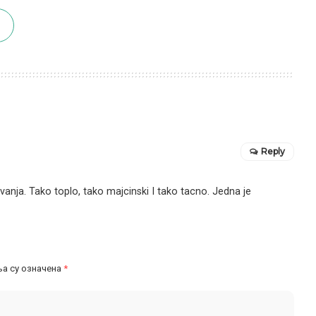
Reply
nja. Tako toplo, tako majcinski I tako tacno. Jedna je
а су означена
*