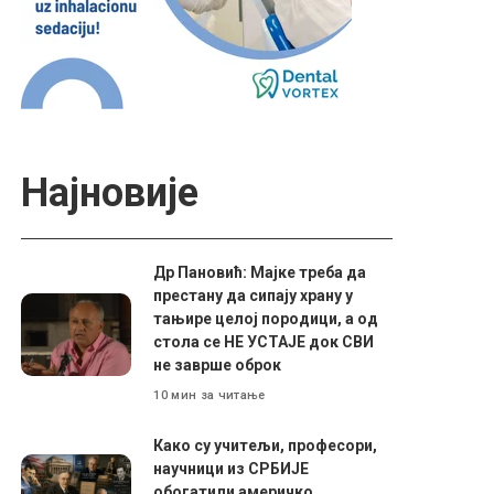
Најновије
Др Пановић: Мајке треба да
престану да сипају храну у
тањире целој породици, а од
стола се НЕ УСТАЈЕ док СВИ
не заврше оброк
10 мин за читање
Како су учитељи, професори,
научници из СРБИЈЕ
обогатили америчко