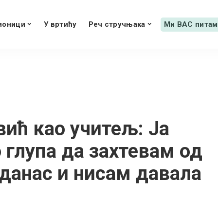
ионици
У вртићу
Реч стручњака
Ми ВАС питам
ић као учитељ: Ја
 глупа да захтевам од
данас и нисам давала