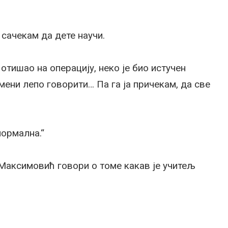
 сачекам да дете научи.
отишао на операцију, неко је био истучен
 мени лепо говорити… Па га ја причекам, да све
нормална.“
Максимовић говори о томе какав је учитељ