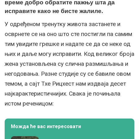
време добро обратите пажњу шта да
исправите како не бисте жалиле.
У одређеном тренутку живота застанете и
осврнете се на оно што сте постигли па самим
тим увидите грешке и надате се да се неке од
њих и даље могу исправити. Код великог броја
жена установљена су слична размишљања и
негодовања. Разне студије су се бавиле овом
темом, а сајт Тхе Рицхест нам издваја десет
најкарактеристичнијих. Свака је почињала
истом реченицом:
Можда ће вас интересовати