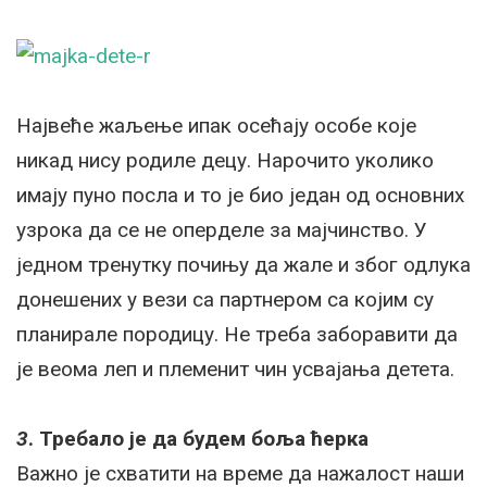
Највеће жаљење ипак осећају особе које
никад нису родиле децу. Нарочито уколико
имају пуно посла и то је био један од основних
узрока да се не оперделе за мајчинство. У
једном тренутку почињу да жале и због одлука
донешених у вези са партнером са којим су
планирале породицу. Не треба заборавити да
је веома леп и племенит чин усвајања детета.
3
. Требало је да будем боља ћерка
Важно је схватити на време да нажалост наши