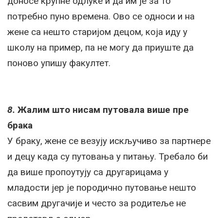
доносе крупне одлуке и да им је за то
потребно пуно времена. Ово се односи и на
жене са нешто старијом децом, која иду у
школу на пример, па не могу да приуште да
поново упишу факултет.
8.
Жалим што нисам путовала више пре
брака
У браку, жене се везују искључиво за партнере
и децу када су путовања у питању. Требало би
да више пропоутују са другарицама у
младости јер је породично путовање нешто
сасвим другачије и често за родитеље не