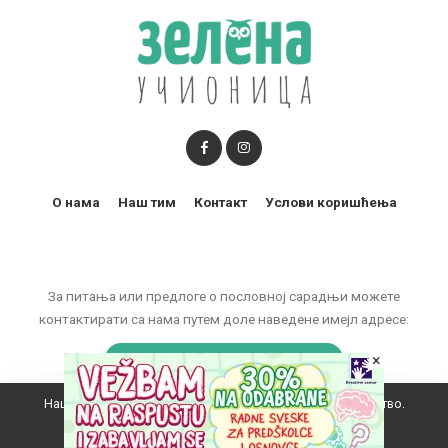
О нама
Наш тим
Контакт
Услови коришћења
За питања или предлоге о пословној сарадњи можете
контактирати са нама путем доле наведене имејл адресе:
marketing@zelenaucionica.com
×
Наш вебсајт користи колачиће да побољша ваше искуство.
© 2011-2024 Copyright by Zelena učionica. All Rights reserved.
Прихватам