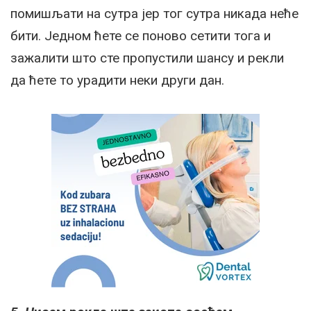
помишљати на сутра јер тог сутра никада неће
бити. Једном ћете се поново сетити тога и
зажалити што сте пропустили шансу и рекли
да ћете то урадити неки други дан.