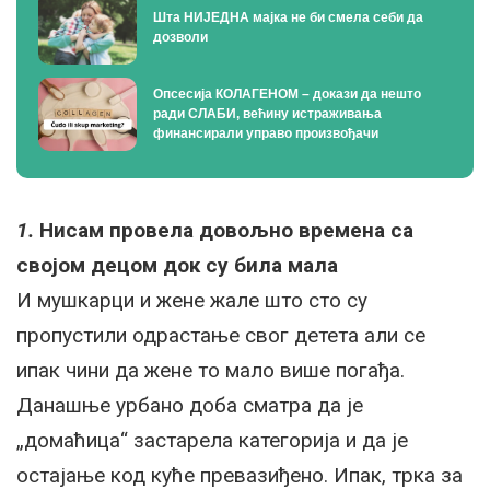
Шта НИЈЕДНА мајка не би смела себи да
дозволи
Опсесија КОЛАГЕНОМ – докази да нешто
ради СЛАБИ, већину истраживања
финансирали управо произвођачи
1.
Нисам провела довољно времена са
својом децом док су била мала
И мушкарци и жене жале што сто су
пропустили одрастање свог детета али се
ипак чини да жене то мало више погађа.
Данашње урбано доба сматра да је
„домаћица“ застарела категорија и да је
остајање код куће превазиђено. Ипак, трка за