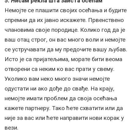
5. Н
исам рекла шта заиста осећам
Немојте се плашити својих осећања и будите
спремни да их јавно искажете. Првенствено
члановима своје породице. Колико год да је
ваш отац строг, он вас много воли и немојте
се устручавати да му предочите вашу љубав.
Исто је са пријатељима, морате бити веома
отворени са неким ко вас прати у свему.
Уколико вам неко много значи немојте
одустати ни ако дође до свађе. На крају,
немојте имати проблем да своја осећања
кажете партнеру. Тако ћете схватити или да
није за вас или ћете направити нови корак у
вези.