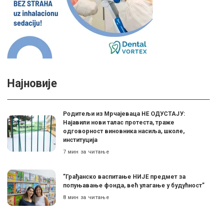
Најновије
Родитељи из Мрчајеваца НЕ ОДУСТАЈУ:
Најавили нови талас протеста, траже
одговорност виновника насиља, школе,
институција
7 мин за читање
”Грађанско васпитање НИЈЕ предмет за
попуњавање фонда, већ улагање у будућност”
8 мин за читање