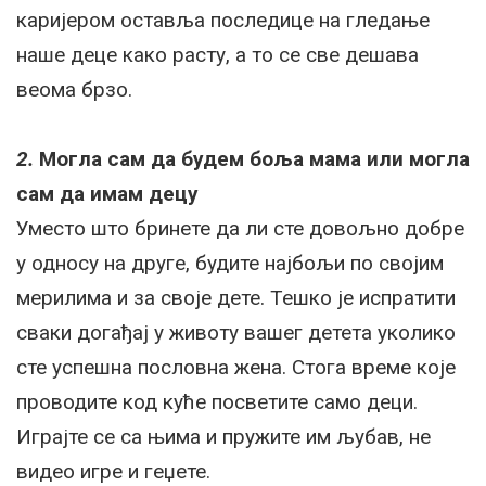
каријером оставља последице на гледање
наше деце како расту, а то се све дешава
веома брзо.
2.
Могла сам да будем боља мама или могла
сам да имам децу
Уместо што бринете да ли сте довољно добре
у односу на друге, будите најбољи по својим
мерилима и за своје дете. Тешко је испратити
сваки догађај у животу вашег детета уколико
сте успешна пословна жена. Стога време које
проводите код куће посветите само деци.
Играјте се са њима и пружите им љубав, не
видео игре и геџете.