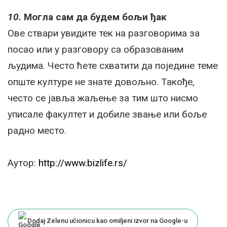
10.
Могла сам да будем бољи ђак
Ове ствари увидите тек на разговорима за
посао или у разговору са образованим
људима. Често ћете схватити да поједине теме
опште културе не знате довољно. Такође,
често се јавља жаљење за тим што нисмо
уписале факултет и добиле звање или боље
радно место.
Аутор:
http://www.bizlife.rs/
Dodaj Zelenu učionicu kao omiljeni izvor na Google-u