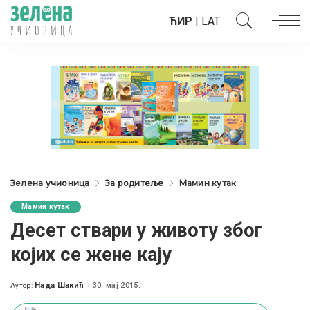
ЋИР
|
LAT
Зелена учионица
За родитеље
Мамин кутак
Мамин кутак
Десет ствари у животу због
којих се жене кају
Нада Шакић
30. мај 2015.
Аутор:
Posted
by