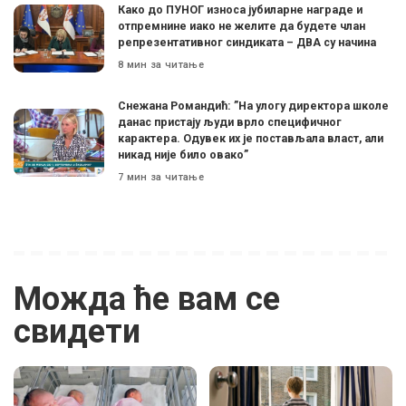
Како до ПУНОГ износа јубиларне награде и
отпремнине иако не желите да будете члан
репрезентативног синдиката – ДВА су начина
8 мин за читање
Снежана Романдић: ”На улогу директора школе
данас пристају људи врло специфичног
карактера. Одувек их је постављала власт, али
никад није било овако”
7 мин за читање
Можда ће вам се
свидети