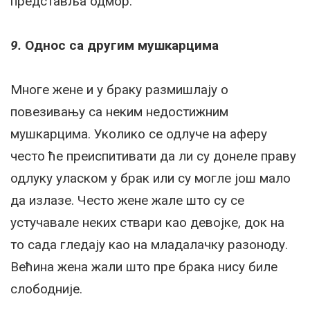
представља одмор.
9.
Однос са другим мушкарцима
Многе жене и у браку размишлају о
повезивању са неким недостижним
мушкарцима. Уколико се одлуче на аферу
често ће преиспитивати да ли су донеле праву
одлуку уласком у брак или су могле још мало
да излазе. Често жене жале што су се
устучавале неких ствари као девојке, док на
то сада гледају као на младалачку разоноду.
Већина жена жали што пре брака нису биле
слободније.