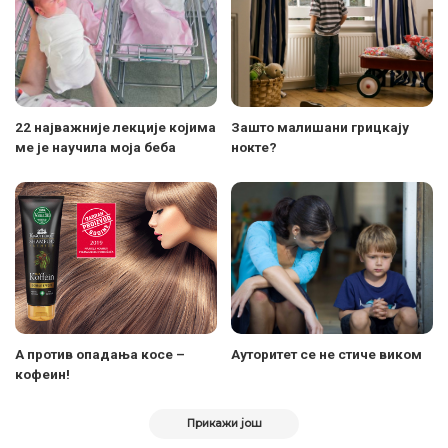
22 најважније лекције којима
Зашто малишани грицкају
ме је научила моја беба
нокте?
A против опадања косе –
Ауторитет се не стиче виком
кофеин!
Прикажи још