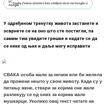
Dodaj Zelenu učionicu kao omiljeni izvor na Google-u
У одређеном тренутку живота застанете и
осврнете се на оно што сте постигли, па
самим тим увидите грешке и надате се да
се неке од њих и даље могу исправити
СВАКА особа жали за нечим или би желела
да промени нешто у свом животу. Када су у
питању жене, ствари за којима оне жале
разликују се од оних за којима жале
мушкарци. Уколико овај текст читате на