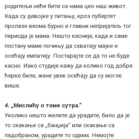
родитељи неће бити са нама цео наш живот.
Када су девојке у питању, кроз пубертет
пролазе веома бурно и главни непријатељ тог
периода је мама. Нешто касније, када и саме
постану маме почињу да схватају мајке и
осећају емпатију. Постарајте се да то не буде
касно. Иако студије кажу да колико год добре
ћерке биле, жене увек осећају да су могле
више.
4.
„Мислићу о томе сутра.“
Уколико нешто желите да урадите, било да је
то скакање са „банџија“ или скакање са
падобраном, урадите то одмах. Немојте