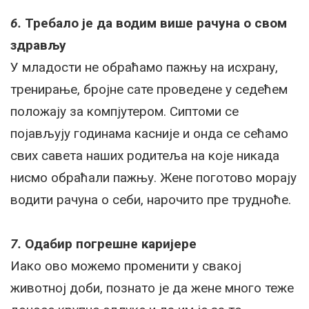
6.
Требало је да водим више рачуна о свом
здрављу
У младости не обраћамо пажњу на исхрану,
тренирање, бројне сате проведене у седећем
положају за компјутером. Сиптоми се
појављују годинама касније и онда се сећамо
свих савета наших родитеља на које никада
нисмо обраћали пажњу. Жене поготово морају
водити рачуна о себи, нарочито пре трудноће.
7.
Одабир погрешне каријере
Иако ово можемо променити у свакој
животној доби, познато је да жене много теже