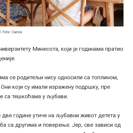
Foto: Canva
ниверзитету Минесота, који је годинама пратио
еније.
јима се родитељи нису односили са топлином,
 Они који су имали изражену подршку, пре
се са тешкоћама у љубави.
 две године утиче на љубавни живот детета у
а са другима и поверење. Јер, све зависи од