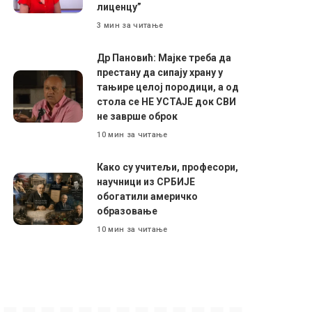
лиценцу”
3 мин за читање
Др Пановић: Мајке треба да
престану да сипају храну у
тањире целој породици, а од
стола се НЕ УСТАЈЕ док СВИ
не заврше оброк
10 мин за читање
Како су учитељи, професори,
научници из СРБИЈЕ
обогатили америчко
образовање
10 мин за читање