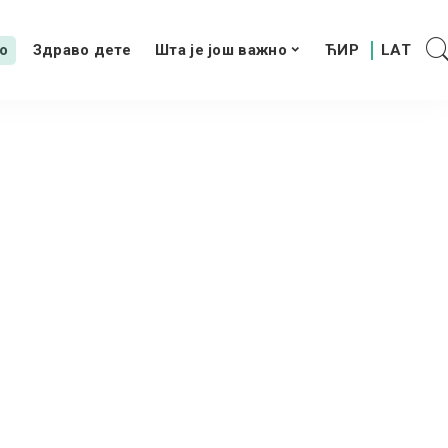
о
Здраво дете
Шта је још важно