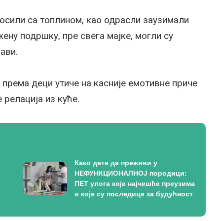
осили са топлином, као одрасли заузимали
жену подршку, пре свега мајке, могли су
ави.
 према деци утиче на касније емотивне приче
 релација из куће.
Како дете да преживи у
НЕФУНКЦИОНАЛНОЈ породици:
ПЕТ улога које најчешће преузима
и које су последице за будућност