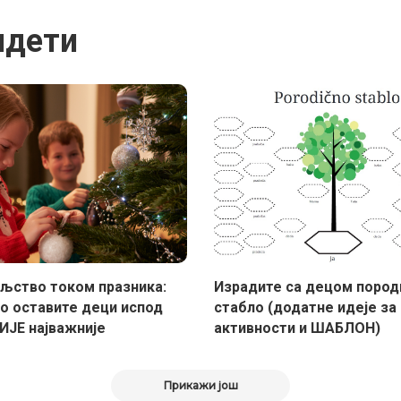
идети
љство током празника:
Израдите са децом пород
о оставите деци испод
стабло (додатне идеје за
НИЈЕ најважније
активности и ШАБЛОН)
Прикажи још