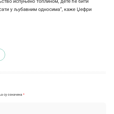
ињство испуњено топлином, дете ће бити
сати у љубавним односима“, каже Џефри
а су означена
*