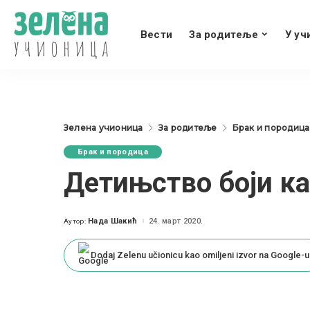
Вести
За родитеље
У уч
Зелена учионица
За родитеље
Брак и породица
Брак и породица
Детињство боји ка
Нада Шакић
24. март 2020.
Аутор:
Posted
by
Dodaj Zelenu učionicu kao omiljeni izvor na Google-u