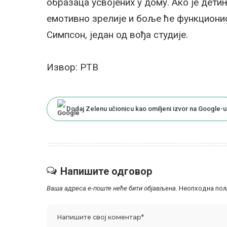
образаца усвојених у дому. Ако је дет
емотивно зрелије и боље ће функциони
Симпсон, један од вођа студије.
Извор: РТВ
Dodaj Zelenu učionicu kao omiljeni izvor na Google-u
Напишите одговор
Ваша адреса е-поште неће бити објављена.
Неопходна пољ