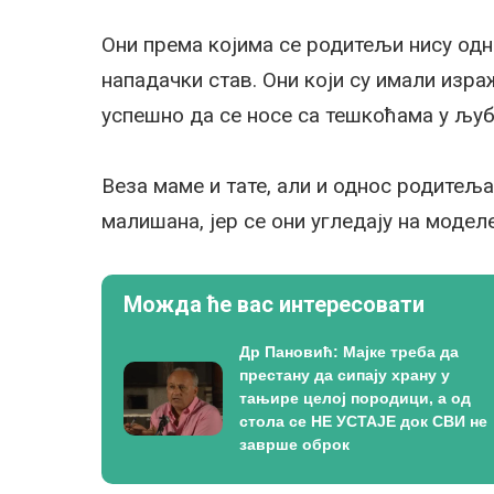
Они према којима се родитељи нису одн
нападачки став. Они који су имали изра
успешно да се носе са тешкоћама у љуб
Веза маме и тате, али и однос родитеља
малишана, јер се они угледају на моделе
Можда ће вас интересовати
Др Пановић: Мајке треба да
престану да сипају храну у
тањире целој породици, а од
стола се НЕ УСТАЈЕ док СВИ не
заврше оброк