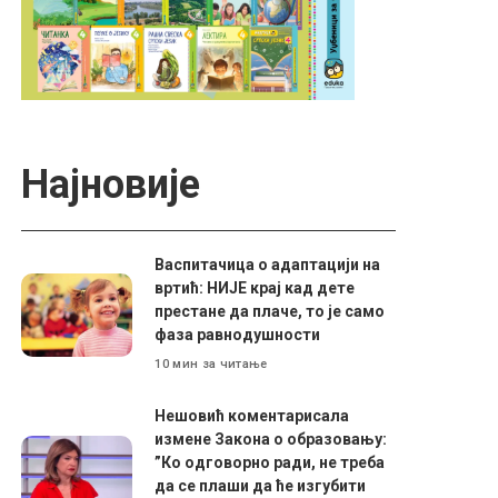
Најновије
Васпитачица о адаптацији на
вртић: НИЈЕ крај кад дете
престане да плаче, то је само
фаза равнодушности
10 мин за читање
Нешовић коментарисала
измене Закона о образовању:
”Ко одговорно ради, не треба
да се плаши да ће изгубити