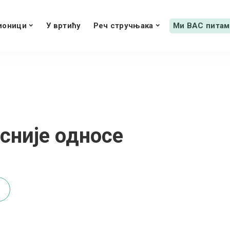
ионици
У вртићу
Реч стручњака
Ми ВАС питам
сније односе