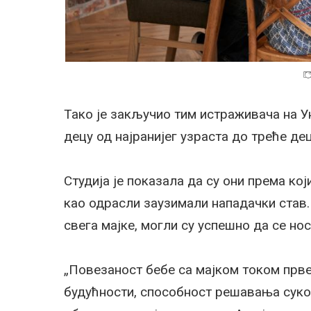
Тако је закључио тим истраживача на У
децу од најранијег узраста до треће дец
Студија је показала да су они према ко
као одрасли заузимали нападачки став.
свега мајке, могли су успешно да се но
„Повезаност бебе са мајком током прве
будућности, способност решавања сукоб