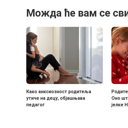
Можда ће вам се св
Како анксиозност родитеља
Родите
утиче на децу, објашњава
Оно шт
педагог
јелке 