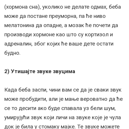
(хормона сна), уколико не делате одмах, беба
може да постане преуморна, па ће ниво
мелатонина да опадне, а мозак ће почети да
производи хормоне као што су кортизол и
адреналин, због којих ће ваше дете остати
будно.
2) Утишајте звуке звуцима
Када беба заспи, чини вам се да је сваки звук
може пробудити, али је мање вероватно да ће
се то десити ако буде спавала уз бели шум,
умирујући звук који личи на звуке које је чула
док је била у стомаку мајке. Те звуке можете