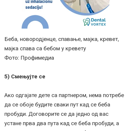
Беба, новородјенце, спавање, мајка, кревет,
мајка спава са бебом у кревету
Фото: Профимедиа
5) Смењујте се
Ако одгајате дете са партнером, нема потребе
да се обоје будите сваки пут кад се беба
пробуди. Договорите се да једно од вас
устане прва два пута кад се беба пробуди, а