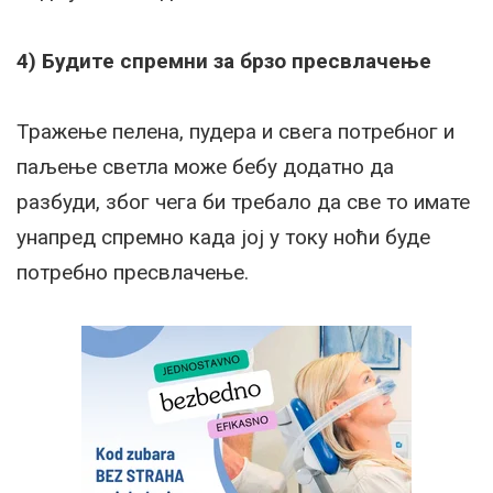
4) Будите спремни за брзо пресвлачење
Тражење пелена, пудера и свега потребног и
паљење светла може бебу додатно да
разбуди, због чега би требало да све то имате
унапред спремно када јој у току ноћи буде
потребно пресвлачење.