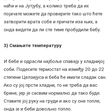
наћи и на Јутјубу, а колико треба да их
појачате можете да проверите тако што ћете
затворити врата собе и причати иза њих, а
онда видети да ли сте тиме пробудили бебу.
3) Смањите температуру
И бебе и одрасли најбоље спавају у хладнијој
соби. Подесите термостат на између 20 до 22
степени Целзијуса и беба ће имати сладак сан.
Ако су јој прсти хладни, то не треба да вас
брине, јер је сасвим нормално да тако буде.
Ставите јој руку на груди и ако су оне топле,
онда је и беби довољно топло.