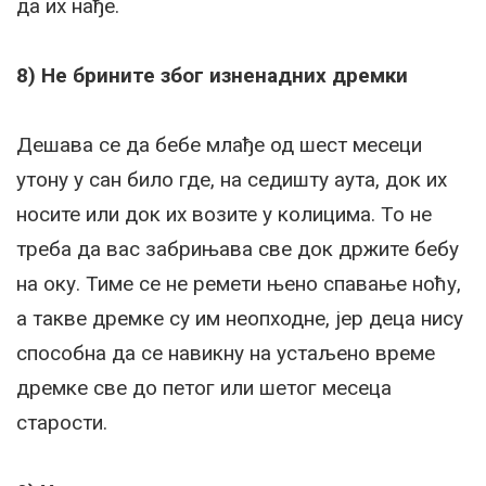
да их нађе.
8) Не брините због изненадних дремки
Дешава се да бебе млађе од шест месеци
утону у сан било где, на седишту аута, док их
носите или док их возите у колицима. То не
треба да вас забрињава све док држите бебу
на оку. Тиме се не ремети њено спавање ноћу,
а такве дремке су им неопходне, јер деца нису
способна да се навикну на устаљено време
дремке све до петог или шетог месеца
старости.