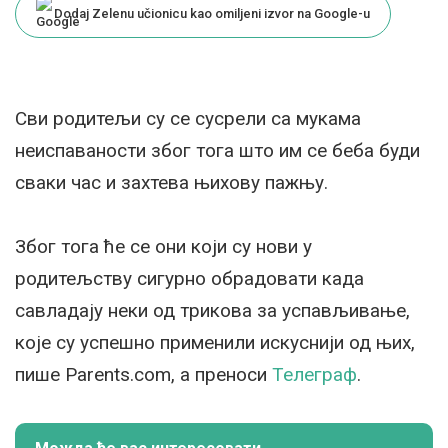
Dodaj Zelenu učionicu kao omiljeni izvor na Google-u
Сви родитељи су се сусрели са мукама
неиспаваности због тога што им се беба буди
сваки час и захтева њихову пажњу.
Због тога ће се они који су нови у
родитељству сигурно обрадовати када
савладају неки од трикова за успављивање,
које су успешно применили искуснији од њих,
пише Parents.com, a преноси
Телеграф
.