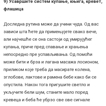
9) Усавршите систем купање, књига, кревет,
флашица
Доследна рутина може да учини чуда. Од вас
зависи шта ћете да примењујете свако вече,
али најчешће се она састоји од умирујућег
купања, приче пред спавање и храњења
непосредно пре успављивања. Од помоћи
може бити и брза и лагана масажа лосионом,
приликом које треба да масирате колена,
зглобове, лактове и рамена бебе како би се
опустила. Након тога пригушите светло и
укључите бели шум, станите мало поред
кревеца и беба ће убрзо све ове сигнале