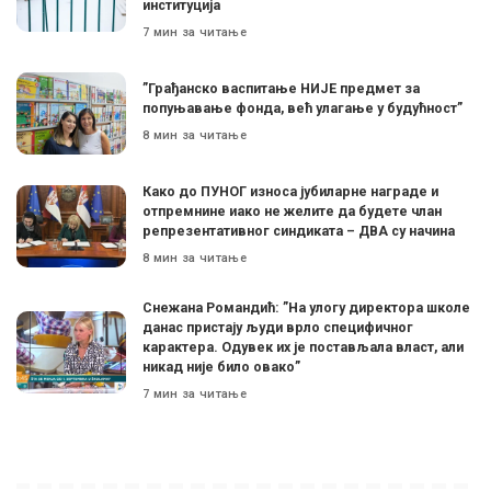
институција
7 мин за читање
”Грађанско васпитање НИЈЕ предмет за
попуњавање фонда, већ улагање у будућност”
8 мин за читање
Како до ПУНОГ износа јубиларне награде и
отпремнине иако не желите да будете члан
репрезентативног синдиката – ДВА су начина
8 мин за читање
Снежана Романдић: ”На улогу директора школе
данас пристају људи врло специфичног
карактера. Одувек их је постављала власт, али
никад није било овако”
7 мин за читање