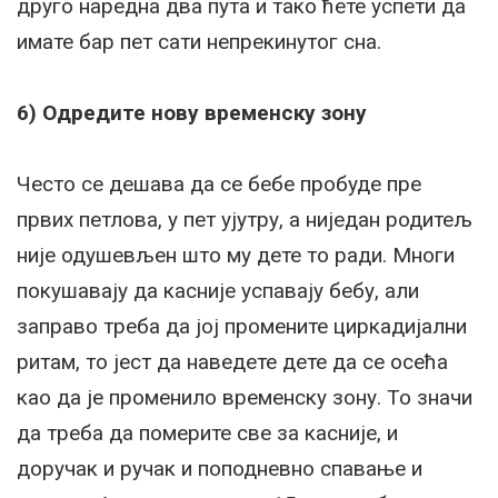
друго наредна два пута и тако ћете успети да
имате бар пет сати непрекинутог сна.
6) Одредите нову временску зону
Често се дешава да се бебе пробуде пре
првих петлова, у пет ујутру, а ниједан родитељ
није одушевљен што му дете то ради. Многи
покушавају да касније успавају бебу, али
заправо треба да јој промените циркадијални
ритам, то јест да наведете дете да се осећа
као да је променило временску зону. То значи
да треба да померите све за касније, и
доручак и ручак и поподневно спавање и