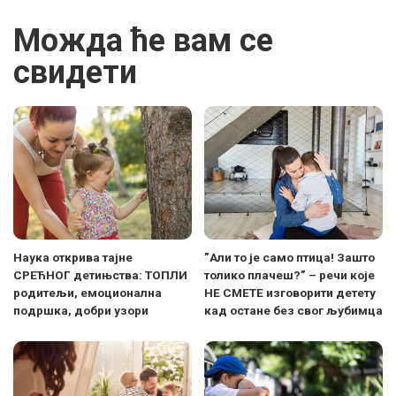
Можда ће вам се
свидети
Наука открива тајне
”Али то је само птица! Зашто
СРЕЋНОГ детињства: ТОПЛИ
толико плачеш?” – речи које
родитељи, емоционална
НЕ СМЕТЕ изговорити детету
подршка, добри узори
кад остане без свог љубимца