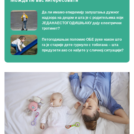
Можда ће вас интересовати
Да ли имамо епидемију запуштања дужног
надзора на децом и шта је с родитељима који
ЈЕДАНАЕСТОГОДИШЊАКУ дају електрични
тротинет?
Петогодишњак поломио ОБЕ руке након што
га је старије дете гурнуло с тобогана – шта
предузети ако се нађете у сличној ситуацији?