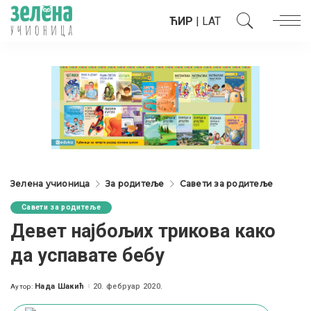
ЋИР
|
LAT
Зелена учионица
За родитеље
Савети за родитеље
Савети за родитеље
Девет најбољих трикова како
да успавате бебу
Нада Шакић
20. фебруар 2020.
Аутор:
Posted
by