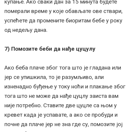
купање. Ако сваки дан за 15 минута будете
померали време у које обављате ове ствари,
успећете да промените биоритам бебе у року
од недељу дана.
7) Помозите беби да нађе цуцулу
Ако беба плаче због тога што је гладана или
јер се упишкила, то је разумљиво, али
изненадно буђење у току ноћи и плакање због
тога што не може да нађе цуцлу заиста вам
није потребно. Ставите две цуцле са њом у
кревет када је успавате, а ако се пробуди и
почне да плаче јер не зна где су, помозите јој