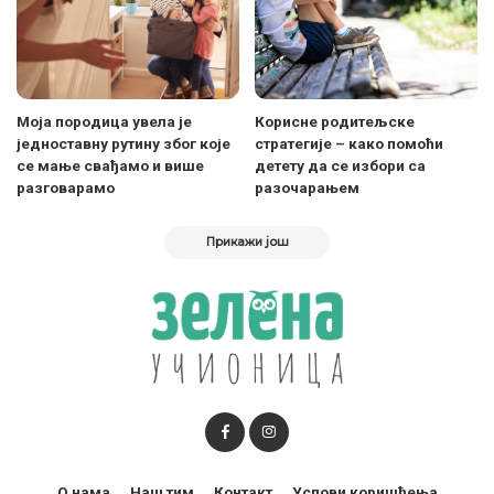
Моја породица увела је
Корисне родитељске
једноставну рутину због које
стратегије – како помоћи
се мање свађамо и више
детету да се избори са
разговарамо
разочарањем
Прикажи још
О нама
Наш тим
Контакт
Услови коришћења