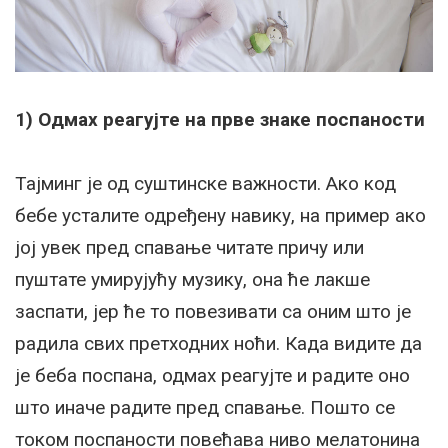
1) Одмах реагујте на прве знаке поспаности
Тајминг је од суштинске важности. Ако код
бебе усталите одређену навику, на пример ако
јој увек пред спавање читате причу или
пуштате умирујућу музику, она ће лакше
заспати, јер ће то повезивати са оним што је
радила свих претходних ноћи. Када видите да
је беба поспана, одмах реагујте и радите оно
што иначе радите пред спавање. Пошто се
током поспаности повећава ниво мелатонина