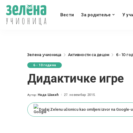
Вести
За родитеље
У уч
Зелена учионица
Активности са децом
6 - 10 го
6 - 10 година
Дидактичке игре
Нада Шакић
27. новембар 2015.
Аутор:
Posted
by
Dodaj Zelenu učionicu kao omiljeni izvor na Google-u