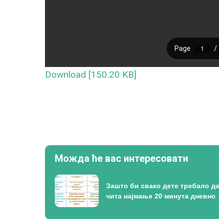
Download [150.20 KB]
Можда ће вас интересовати
Зашто би свако дете требало д
чита најмање 20 минута дневно