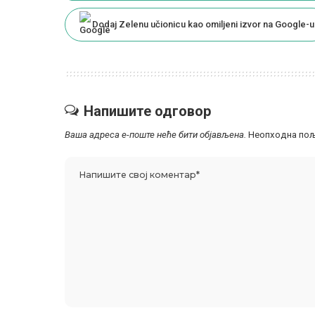
Dodaj Zelenu učionicu kao omiljeni izvor na Google-u
Напишите одговор
Ваша адреса е-поште неће бити објављена.
Неопходна пољ