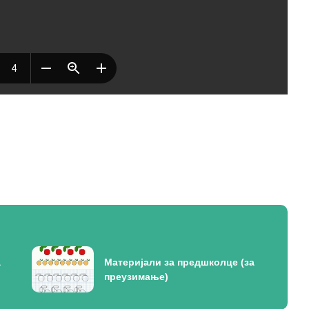
а
Материјали за предшколце (за
преузимање)