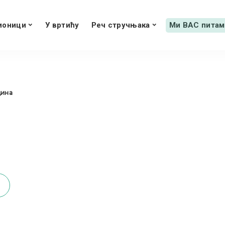
ионици
У вртићу
Реч стручњака
Ми ВАС питам
дина