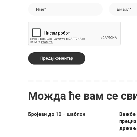
Можда ће вам се св
Бројеви до 10 – шаблон
Вежбе 
прециз
држањ