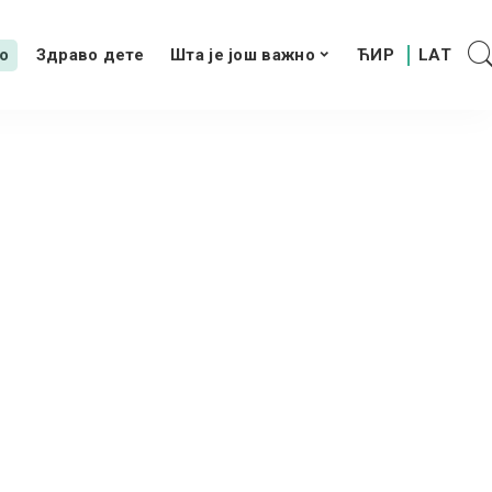
о
Здраво дете
Шта је још важно