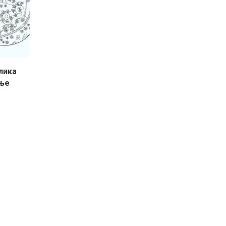
лика
ење