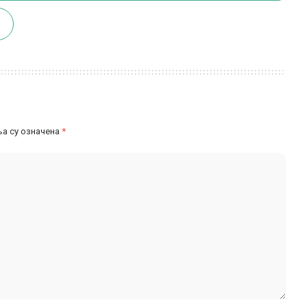
а су означена
*