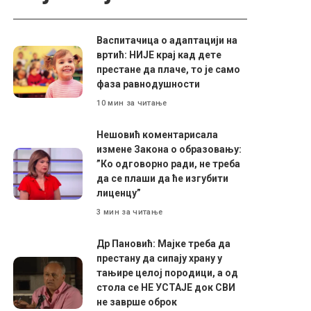
Васпитачица о адаптацији на
вртић: НИЈЕ крај кад дете
престане да плаче, то је само
фаза равнодушности
10 мин за читање
Нешовић коментарисала
измене Закона о образовању:
”Ко одговорно ради, не треба
да се плаши да ће изгубити
лиценцу”
3 мин за читање
Др Пановић: Мајке треба да
престану да сипају храну у
тањире целој породици, а од
стола се НЕ УСТАЈЕ док СВИ
не заврше оброк