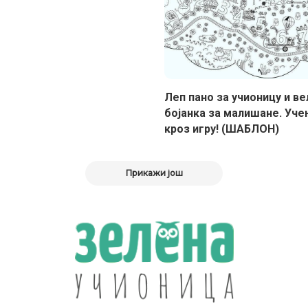
Леп пано за учионицу и ве
бојанка за малишане. Уч
кроз игру! (ШАБЛОН)
Прикажи још