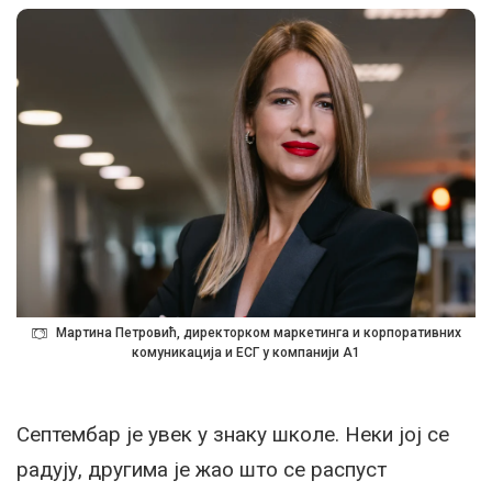
Мартина Петровић, директорком маркетинга и корпоративних
комуникација и ЕСГ у компанији А1
Септембар је увек у знаку школе. Неки јој се
радују, другима је жао што се распуст