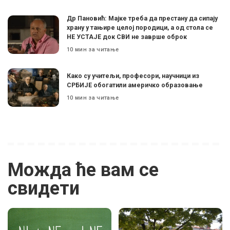
Др Пановић: Мајке треба да престану да сипају
храну у тањире целој породици, а од стола се
НЕ УСТАЈЕ док СВИ не заврше оброк
10 мин за читање
Како су учитељи, професори, научници из
СРБИЈЕ обогатили америчко образовање
10 мин за читање
Можда ће вам се
свидети