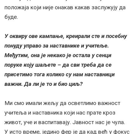
положаја који није онакав какав заслужују да
буде.
У оквиру ове кампање, креирали сте и посебну
понуду управо за наставнике и учитеље.
Међутим, она је некако је остала у сенци
поруке коју шаљете – да сви треба да се
присетимо тога колико су нам наставници
важни. Да ли је то и био циљ?
Ми смо имали жељу да осветлимо важност
учитеља и наставника који нас прате кроз
живот, уче и васпитавају. Јавност нас је чула.
У исто време, једино фер је да кад већ у фокус