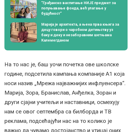
”Грађанско васпитање НИЈЕ предмет за
попуњавање фонда, већ улагање у
будућност”
Марија је архитекта, а њена прва књига за
децу говори о чаробном детињству уз
баку и деку и незаборавним шетњама
Калемегданом
На то нас је, баш уочи почетка ове школске
године, подсетила кампања компаније А1 која
носи назив „Мрежа најважнијих инфлуенсера“.
Марија, Зора, Бранислав, Анђелка, Зоран и
други сјајни учитељи и наставници, осмехују
нам се овог септембра са билборда и ТВ
реклама, подсећајући нас на то колико је
важно да чувамо достојанство и утицај оних