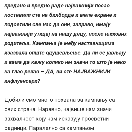
предано и вредно раде најважнији посао
поставили сте на билборде и мале екране и
подсетили све нас да они, заправо, имају
најважнији утицај на нашу децу, после њихових
родитеља. Кампања је међу наставницима
изазвала опште одушевљење. Да ли се јављају
и вама да кажу колико им значи то што је неко
на глас рекао – ДА, ви сте НАЈВАЖНИЈИ
инфлуенсери?
Добили смо много похвала за кампању са
свих страна. Наравно, највише нам значи
захвалност коју нам исказују просветни
радници. Паралелно са кампањом