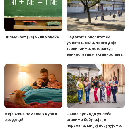
Писменост (не) чини човека
Педагог: Приоритет се
уместо школи, често даје
тренинзима, летовању,
ваннаставним активностима
Моја жена помаже у кући и
Сваки пут када уз себе
око деце!
ставимо бебу која је
нервозна, ми јој поручујемо: