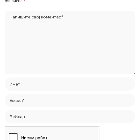
означена
*