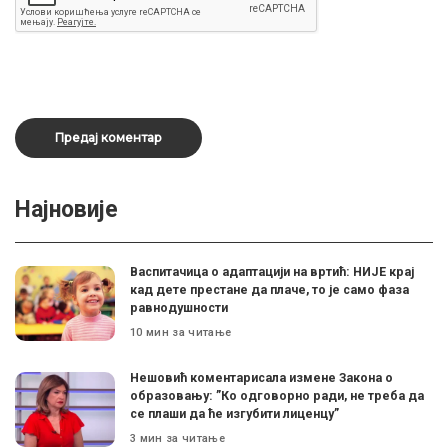
Најновије
Васпитачица о адаптацији на вртић: НИЈЕ крај
кад дете престане да плаче, то је само фаза
равнодушности
10 мин за читање
Нешовић коментарисала измене Закона о
образовању: ”Ко одговорно ради, не треба да
се плаши да ће изгубити лиценцу”
3 мин за читање