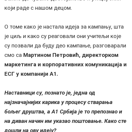
који раде с нашом децом.
О томе како је настала идеја за кампању, шта
је циљ и како су реаговали они учитељи које
су позвали да буду део кампање, разговарали
смо са
Мартином Петровић, директорком
маркетинга и корпоративних комуникација и
ЕСГ у компанији А1.
Наставници су, познато је, једна од
најзначајнијих карика у процесу стварања
бољег друштва, а А1 Србија је то препознао и
на диван начин им указао поштовање. Како сте
дошли на ову идеју?