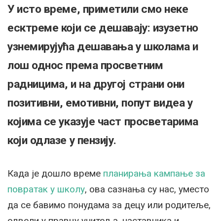
У исто време, приметили смо неке
есктреме који се дешавају: изузетно
узнемирујућа дешавања у школама и
лош однос према просветним
радницима, и на другој страни они
позитивни, емотивни, попут видеа у
којима се указује част просветарима
који одлазе у пензију.
Када је дошло време
планирања кампање за
повратак у школу
, ова сазнања су нас, уместо
да се бавимо понудама за децу или родитеље,
одвели у правцу учитеља, наставника и