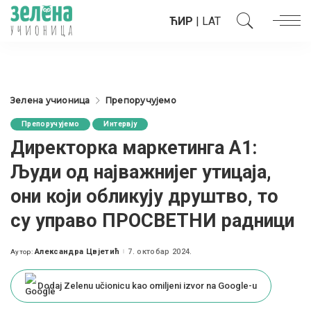
ЋИР
|
LAT
Зелена учионица
Препоручујемо
Препоручујемо
Интервју
Директорка маркетинга А1:
Људи од најважнијег утицаја,
они који обликују друштво, то
су управо ПРОСВЕТНИ радници
Александра Цвјетић
7. октобар 2024.
Аутор:
Posted
by
Dodaj Zelenu učionicu kao omiljeni izvor na Google-u