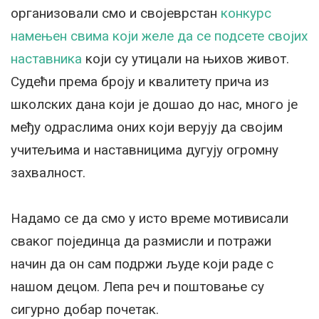
организовали смо и својеврстан
конкурс
намењен свима који желе да се подсете својих
наставника
који су утицали на њихов живот.
Судећи према броју и квалитету прича из
школских дана који је дошао до нас, много је
међу одраслима оних који верују да својим
учитељима и наставницима дугују огромну
захвалност.
Надамо се да смо у исто време мотивисали
сваког појединца да размисли и потражи
начин да он сам подржи људе који раде с
нашом децом. Лепа реч и поштовање су
сигурно добар почетак.