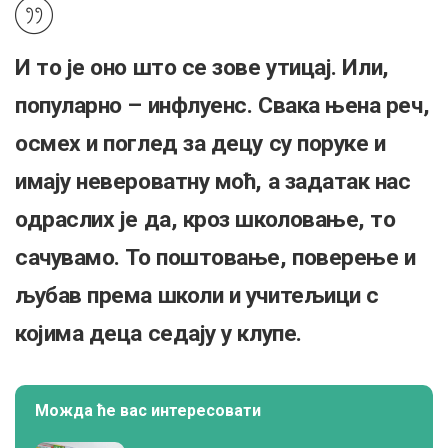
И то је оно што се зове
утицај
. Или,
популарно – инфлуенс. Свака њена реч,
осмех и поглед за децу су поруке и
имају невероватну моћ, а задатак нас
одраслих је да, кроз школовање, то
сачувамо. То поштовање, поверење и
љубав према школи и учитељици с
којима деца седају у клупе.
Можда ће вас интересовати