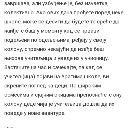
завршава, али узбуђење је, без изузетка,
колективно. Ако ових дана прођете поред неке
школе, може се десити да будете те среће да
наиђете баш у моменту кад се прваци,
подељени по одељењима, ређају у своју
колону, спремно чекајући да изађе баш
њихова учитељица и уведе их у учионицу.
Застаните на час и сачекајте, па кад се
учитељ(ица) појави на вратима школе, ви
скрените поглед ка деци. По широким
осмесима и сјајним окицама препознаћете ону
колону деце чија је учитељица дошла да их
поведе у нове авантуре.