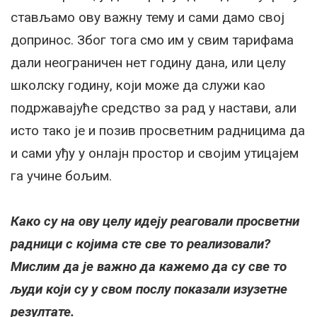
стављамо ову важну тему и сами дамо свој
допринос. Због тога смо им у свим тарифама
дали неограничен нет годину дана, или целу
школску годину, који може да служи као
подржавајуће средство за рад у настави, али
исто тако је и позив просветним радницима да
и сами уђу у онлајн простор и својим утицајем
га учине бољим.
Како су на ову целу идеју реаговали просветни
радници с којима сте све то реализовали?
Мислим да је важно да кажемо да су све то
људи који су у свом послу показали изузетне
резултате.