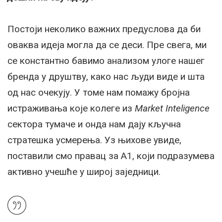
Постоји неколико важних предуслова да би
оваква идеја могла да се деси. Пре свега, ми
се константно бавимо анализом улоге нашег
бренда у друштву, како нас људи виде и шта
од нас очекују. У томе нам помажу бројна
истраживања које колеге из
Market Inteligence
сектора тумаче и онда нам дају кључна
стратешка усмерења. Уз њихове увиде,
поставили смо правац за А1, који подразумева
активно учешће у широј заједници.