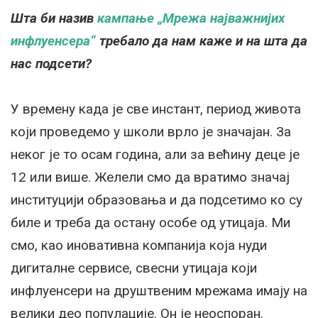
Шта би назив
кампање „Мрежа најважнијих
инфлуенсера“
требало да нам каже и на шта да
нас подсети?
У времену када је све инстант, период живота
који проведемо у школи врло је значајан. За
неког је то осам година, али за већину деце је
12 или више. Желели смо да вратимо значај
институцији образовања и да подсетимо ко су
биле и треба да остану особе од утицаја. Ми
смо, као иновативна компанија која нуди
дигиталне сервисе, свесни утицаја који
инфлуенсери на друштвеним мрежама имају на
велики део популације. Он је неоспоран.