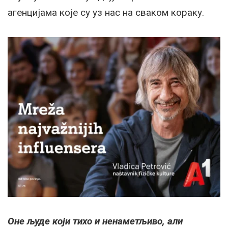
агенцијама које су уз нас на сваком кораку.
Оне људе који тихо и ненаметљиво, али