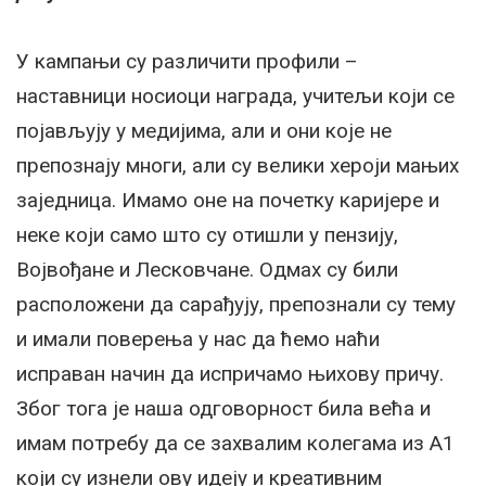
У кампањи су различити профили –
наставници носиоци награда, учитељи који се
појављују у медијима, али и они које не
препознају многи, али су велики хероји мањих
заједница. Имамо оне на почетку каријере и
неке који само што су отишли у пензију,
Војвођане и Лесковчане. Одмах су били
расположени да сарађују, препознали су тему
и имали поверења у нас да ћемо наћи
исправан начин да испричамо њихову причу.
Због тога је наша одговорност била већа и
имам потребу да се захвалим колегама из А1
који су изнели ову идеју и креативним