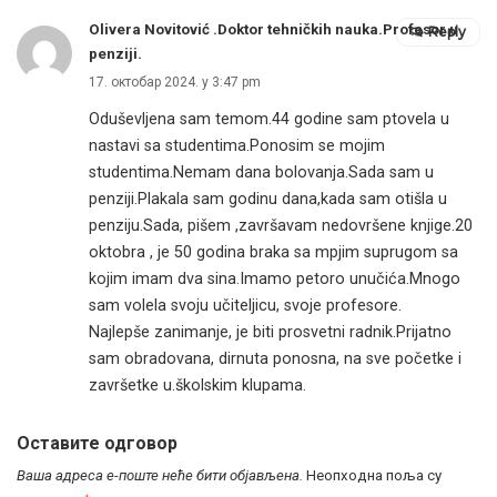
Olivera Novitović .Doktor tehničkih nauka.Profesor u
Reply
penziji.
17. октобар 2024. у 3:47 pm
Oduševljena sam temom.44 godine sam ptovela u
nastavi sa studentima.Ponosim se mojim
studentima.Nemam dana bolovanja.Sada sam u
penziji.Plakala sam godinu dana,kada sam otišla u
penziju.Sada, pišem ,završavam nedovršene knjige.20
oktobra , je 50 godina braka sa mpjim suprugom sa
kojim imam dva sina.Imamo petoro unučića.Mnogo
sam volela svoju učiteljicu, svoje profesore.
Najlepše zanimanje, je biti prosvetni radnik.Prijatno
sam obradovana, dirnuta ponosna, na sve početke i
završetke u.školskim klupama.
Оставите одговор
Ваша адреса е-поште неће бити објављена.
Неопходна поља су