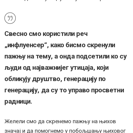
Свесно смо користили реч
„инфлуенсер“, како бисмо скренули
пажњу на тему, а онда подсетили ко су
људи од најважнијег утицаја, који
обликују друштво, генерацију по
генерацију,
да су то управо просветни
радници
.
Желели смо да скренемо пажњу на њихов
значај и да помогнемо у побољшању њиховог