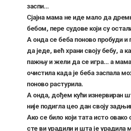
заспи…
Сјајна мама не иде мало да дремн
бебом, пере судове који су оста
А онда се беба поново пробуди и г
да једе, већ храни своју бебу, а 
пажњу и жели да се игра… а мама 
очистила када је беба заспала мож
поново растурила.
А онда, дођем кући изнервиран ш
није подигла цео дан своју задњ
Ако се било који тата исто овако
сте ви урадили и шта је урадила 