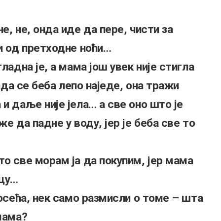
е, не, онда иде да пере, чисти за
ли од претходне ноћи…
ладна је, а мама још увек није стигла
када се беба лепо наједе, она тражи
и даље није јела… а све оно што је
е да падне у воду, јер је беба све то
то све морам ја да покупим, јер мама
ицу…
 осећа, нек само размисли о томе – шта
мама?