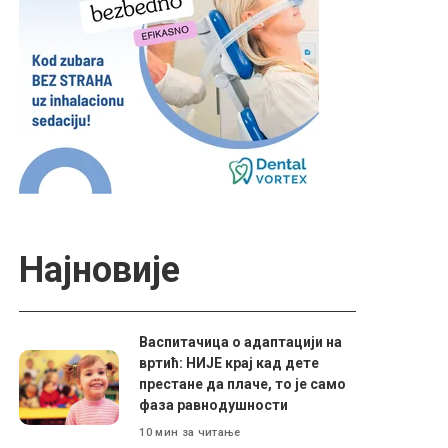
Најновије
Васпитачица о адаптацији на
вртић: НИЈЕ крај кад дете
престане да плаче, то је само
фаза равнодушности
10 мин за читање