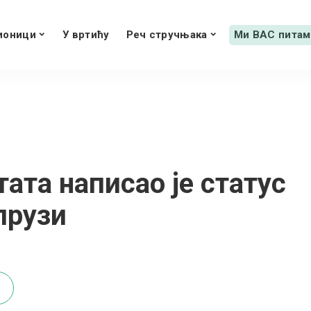
ионици
У вртићу
Реч стручњака
Ми ВАС питам
та написао је статус
прузи