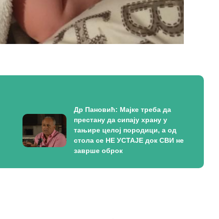
Др Пановић: Мајке треба да
престану да сипају храну у
тањире целој породици, а од
стола се НЕ УСТАЈЕ док СВИ не
заврше оброк