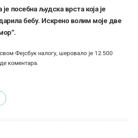
 је посебна људска врста која је
одарила бебу. Искрено волим моје две
мор“.
 свом Фејсбук налогу, шеровало је 12.500
де коментара.