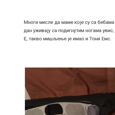
Многи мисле да маме које су са бебама 
дан уживају са подигнутим ногама увис,
Е, такво мишљење је имао и Тони Емс.