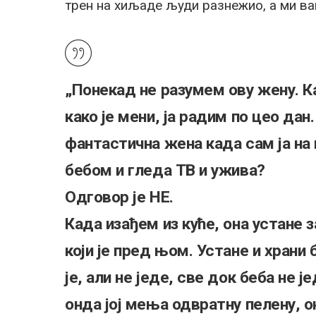
трен на хиљаде људи разнежио, а ми ва
„Понекад не разумем ову жену. Ка
како је мени, ја радим по цео да
фантастична жена када сам ја на
бебом и гледа ТВ и ужива?
Одговор је НЕ.
Када изађем из куће, она устане 
који је пред њом. Устане и храни б
је, али не једе, све док беба не 
онда јој мења одвратну пелену, о