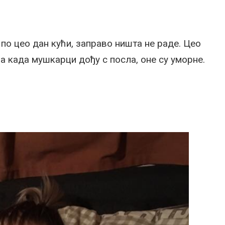
по цео дан кући, заправо ништа не раде. Цео
 а када мушкарци дођу с посла, оне су уморне.