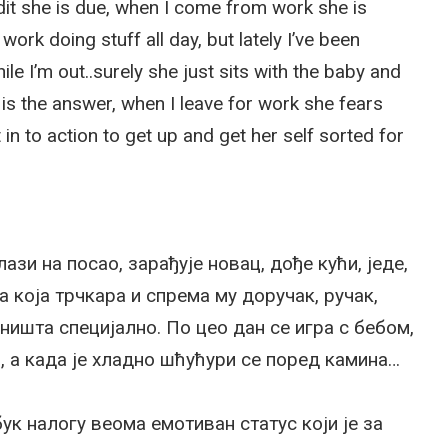
dit she is due, when I come from work she is
ork doing stuff all day, but lately I’ve been
e I’m out..surely she just sits with the baby and
 is the answer, when I leave for work she fears
n to action to get up and get her self sorted for
ази на посао, зарађује новац, дође кући, једе,
а која трчкара и спрема му доручак, ручак,
е ништа специјално. По цео дан се игра с бебом,
н, а када је хладно шћућури се поред камина…
ук налогу веома емотиван статус који је за