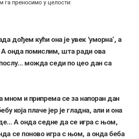
м га преносимо у целости:
да дођем кући она је увек ‘уморна’, а
н. А онда помислим, шта ради ова
 послу… можда седи по цео дан са
за мном и припрема се за напоран дан
ебу која плаче јер је гладна, али и она
једе… А онда седне да се игра с њом,
нда се поново игра с њом, а онда беба