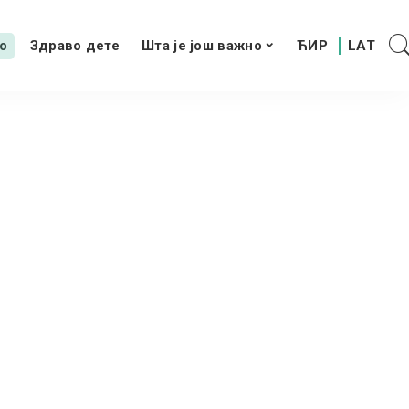
о
Здраво дете
Шта је још важно