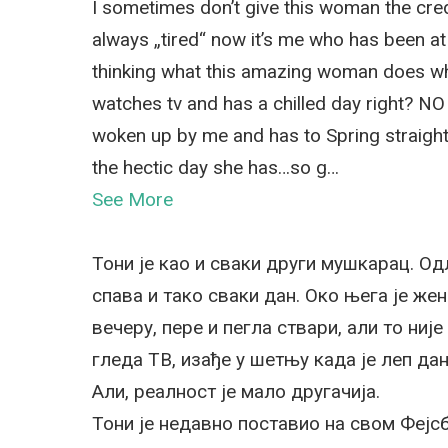
I sometimes don’t give this woman the cre
always „tired“ now it’s me who has been at w
thinking what this amazing woman does whil
watches tv and has a chilled day right? NO
woken up by me and has to Spring straight i
the hectic day she has…so g
…
See More
Тони је као и сваки други мушкарац. Одл
спава и тако сваки дан. Око њега је жен
вечеру, пере и пегла ствари, али то ниј
гледа ТВ, изађе у шетњу када је леп да
Али, реалност је мало другачија.
Тони је недавно поставио на свом Фејсб