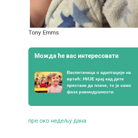
Tony Emms
Можда ће вас интересовати
Васпитачица о адаптацији на
вртић: НИЈЕ крај кад дете
престане да плаче, то је само
фаза равнодушности
пре око недељу дана