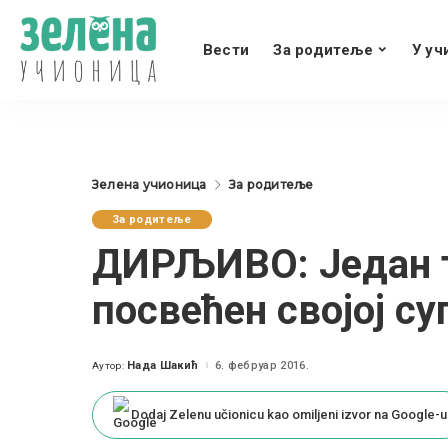
Вести
За родитеље
У уч
Зелена учионица
За родитеље
За родитеље
ДИРЉИВО: Један та
посвећен својој су
Нада Шакић
6. фебруар 2016.
Аутор:
Posted
by
Dodaj Zelenu učionicu kao omiljeni izvor na Google-u