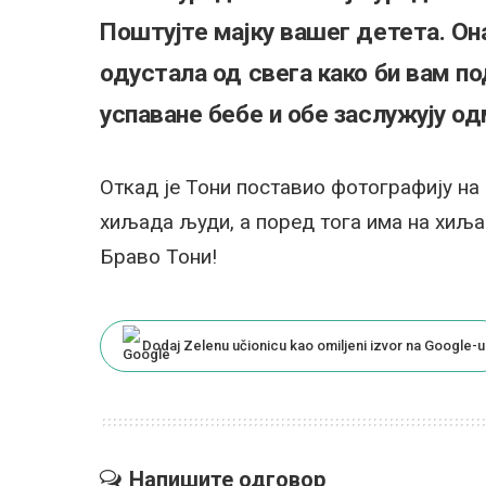
Поштујте мајку вашег детета. Она
одустала од свега како би вам п
успаване бебе и обе заслужују од
Откад је Тони поставио фотографију на
хиљада људи, а поред тога има на хиља
Браво Тони!
Dodaj Zelenu učionicu kao omiljeni izvor na Google-u
Напишите одговор