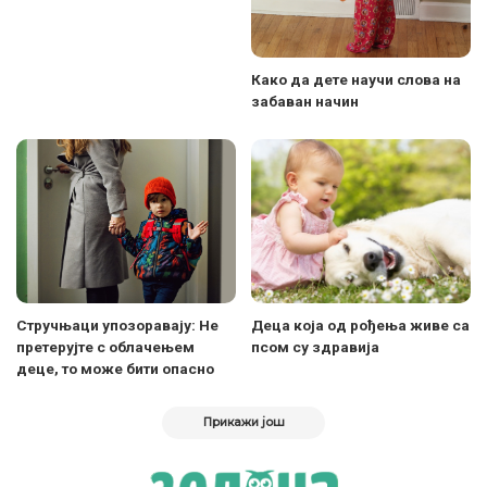
Како да дете научи слова на
забаван начин
Стручњаци упозоравају: Не
Деца која од рођења живе са
претерујте с облачењем
псом су здравија
деце, то може бити опасно
Прикажи још