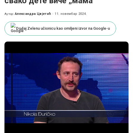
свако дете виче „мама“
Александра Цвјетић
11. новембар 2024.
Аутор:
Posted
by
Dodaj Zelenu učionicu kao omiljeni izvor na Google-u