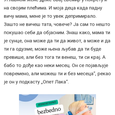
на својим плећима. И моја деца када падну
вичу мама, мене је то увек депримирало.
Зашто не вичеш тата, човече? Ја сам то нешто
покушао себи да објасним. Знаш како, мама ти
је сунце, она може да ти да живот, а може и да
ти га одузме, може њена љубав да ти буде
превише, али без тога ти венеш, ти си крај. А
бабо то дође као неки месец. Он се појављује
повремено, али можеш ти и без месеца“, рекао
је он у подкасту „Опет Лака“.