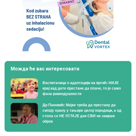
Можда ће вас интересовати
Васпитачица о адаптацији на вртић: НИЈЕ
крај кад дете престане да плаче, то је само
фаза равнодушности
Др Пановић: Мајке треба да престану да
сипају храну у тањире целој породици, а од
стола се НЕ УСТАЈЕ док СВИ не заврше
оброк