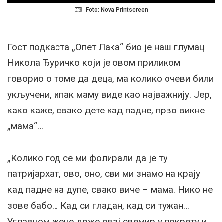
Foto: Nova Printscreen
Гост подкаста „Опет Лака“ био је наш глумац
Никола Ђуричко који је овом приликом
говорио о томе да деца, ма колико очеви били
укључени, ипак маму виде као најважнију. Јер,
како каже, свако дете кад падне, прво викне
„мама“…
„Колико год се ми фолирали да је ту
патријархат, ово, оно, сви ми знамо на крају
кад падне на дупе, свако виче – мама. Нико не
зове бабо… Кад си гладан, кад си тужан…
Углавном жене држе овај свемир у покрету и