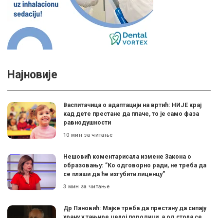
Најновије
Васпитачица о адаптацији на вртић: НИЈЕ крај
кад дете престане да плаче, то је само фаза
равнодушности
10 мин за читање
Нешовић коментарисала измене Закона о
образовању: ”Ко одговорно ради, не треба да
се плаши да ће изгубити лиценцу”
3 мин за читање
Др Пановић: Мајке треба да престану да сипају
храну у тањире целој породици, а од стола се