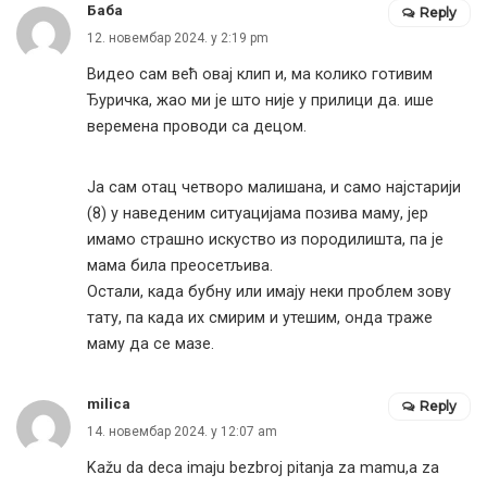
Баба
Reply
12. новембар 2024. у 2:19 pm
Видео сам већ овај клип и, ма колико готивим
Ђуричка, жао ми је што није у прилици да. ише
веремена проводи са децом.
Ја сам отац четворо малишана, и само најстарији
(8) у наведеним ситуацијама позива маму, јер
имамо страшно искуство из породилишта, па је
мама била преосетљива.
Остали, када бубну или имају неки проблем зову
тату, па када их смирим и утешим, онда траже
маму да се мазе.
milica
Reply
14. новембар 2024. у 12:07 am
Kažu da deca imaju bezbroj pitanja za mamu,a za