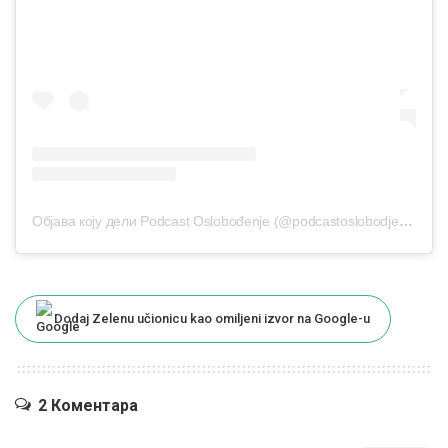
Објава коју дели Podcast Oslobođenje (@podcastoslobodjenje.ba)
Dodaj Zelenu učionicu kao omiljeni izvor na Google-u
2 Коментара