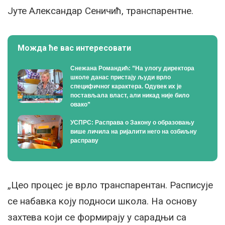
Јуте Александар Сеничић, транспарентне.
Можда ће вас интересовати
Снежана Романдић: ”На улогу директора
школе данас пристају људи врло
специфичног карактера. Одувек их је
постављала власт, али никад није било
овако”
УСПРС: Расправа о Закону о образовању
више личила на ријалити него на озбиљну
расправу
„Цео процес је врло транспарентан. Расписује
се набавка коју подноси школа. На основу
захтева који се формирају у сарадњи са