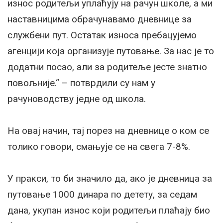
износ родитељи уплаћују на рачун школе, а ми
наставницима обрачунавамо дневнице за
службени пут. Остатак износа пребацујемо
агенцији која организује путовање. За нас је то
додатни посао, али за родитеље јесте знатно
повољније.“ – потврдили су нам у
рачуноводству једне од школа.
На овај начин, тај порез на дневнице о ком се
толико говори, смањује се на свега 7-8%.
У пракси, то би значило да, ако је дневница за
путовање 1000 динара по детету, за седам
дана, укупан износ који родитељи плаћају био