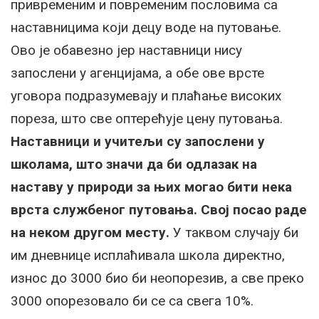
привременим и повременим пословима са
наставницима који децу воде на путовање.
Ово је обавезно јер наставници нису
запослени у агенцијама, а обе ове врсте
уговора подразумевају и плаћање високих
пореза, што све оптерећује цену путовања.
Наставници и учитељи су запослени у
школама, што значи да би одлазак на
наставу у природи за њих могао бити нека
врста службеног путовања. Свој посао раде
на неком другом месту.
У таквом случају би
им дневнице исплаћивала школа директно,
износ до 3000 био би неопорезив, а све преко
3000 опорезовало би се са свега 10%.