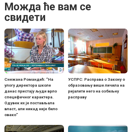
Можда ће вам се
свидети
Снежана Романдић: ”На
УСПРС: Расправа о Закону о
улогу директора школе
образовању више личила на
данас пристају људи врло
ријалити него на озбиљну
специфичног карактера.
расправу
Одувек их је постављала
власт, али никад није било
овако”