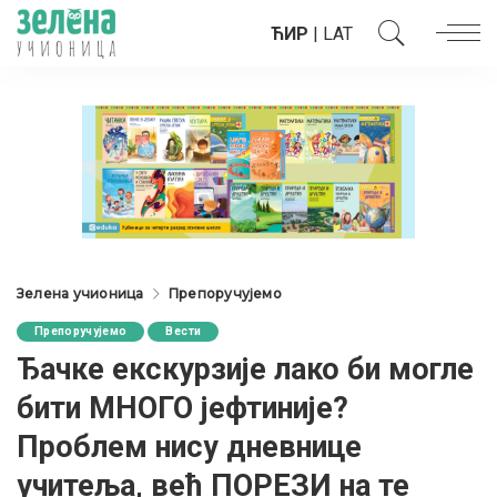
ЋИР
|
LAT
Зелена учионица
Препоручујемо
Препоручујемо
Вести
Ђачке екскурзије лако би могле
бити МНОГО јефтиније?
Проблем нису дневнице
учитеља, већ ПОРЕЗИ на те