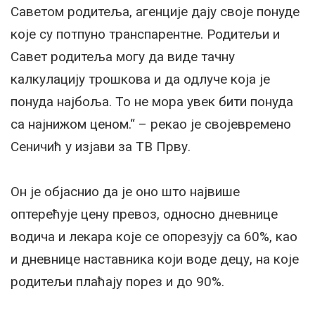
Саветом родитеља, агенције дају своје понуде
које су потпуно транспарентне. Родитељи и
Савет родитеља могу да виде тачну
калкулацију трошкова и да одлуче која је
понуда најбоља. То не мора увек бити понуда
са најнижом ценом.“ – рекао је својевремено
Сеничић у изјави за ТВ Прву.
Он је објаснио да је оно што највише
оптерећује цену превоз, односно дневнице
водича и лекара које се опорезују са 60%, као
и дневнице наставника који воде децу, на које
родитељи плаћају порез и до 90%.