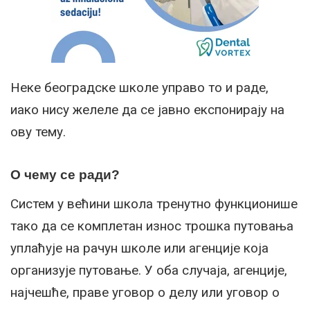
Неке београдске школе управо то и раде,
иако нису желеле да се јавно експонирају на
ову тему.
О чему се ради?
Систем у већини школа тренутно функционише
тако да се комплетан износ трошка путовања
уплаћује на рачун школе или агенције која
организује путовање. У оба случаја, агенције,
најчешће, праве уговор о делу или уговор о