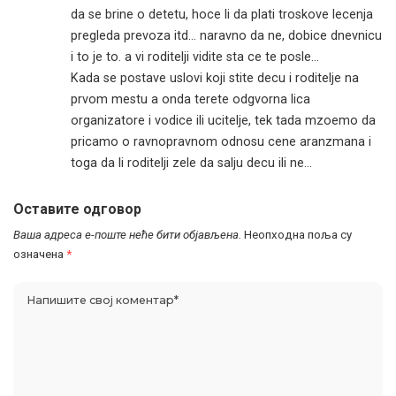
da se brine o detetu, hoce li da plati troskove lecenja
pregleda prevoza itd… naravno da ne, dobice dnevnicu
i to je to. a vi roditelji vidite sta ce te posle…
Kada se postave uslovi koji stite decu i roditelje na
prvom mestu a onda terete odgvorna lica
organizatore i vodice ili ucitelje, tek tada mzoemo da
pricamo o ravnopravnom odnosu cene aranzmana i
toga da li roditelji zele da salju decu ili ne…
Оставите одговор
Ваша адреса е-поште неће бити објављена.
Неопходна поља су
означена
*