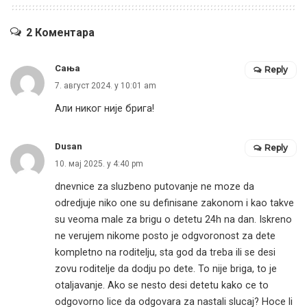
2 Коментара
Сања
Reply
7. август 2024. у 10:01 am
Али никог није брига!
Dusan
Reply
10. мај 2025. у 4:40 pm
dnevnice za sluzbeno putovanje ne moze da
odredjuje niko one su definisane zakonom i kao takve
su veoma male za brigu o detetu 24h na dan. Iskreno
ne verujem nikome posto je odgvoronost za dete
kompletno na roditelju, sta god da treba ili se desi
zovu roditelje da dodju po dete. To nije briga, to je
otaljavanje. Ako se nesto desi detetu kako ce to
odgovorno lice da odgovara za nastali slucaj? Hoce li