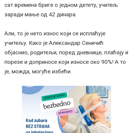
сат времена бриге о једном детету, учитељ
заради мање од 42 динара.
Али, то је нето износ који се исплаћује
учитељу. Како је Александар Сеничић
објаснио, родитељи, поред дневнице, плаћају и
порезе и доприносе који износе око 90%! А то
је, можда, могуће избећи.