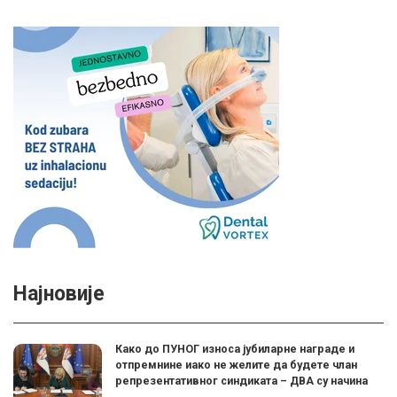
Најновије
Како до ПУНОГ износа јубиларне награде и
отпремнине иако не желите да будете члан
репрезентативног синдиката – ДВА су начина