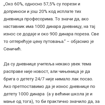
„Око 60%, односно 57,5% су порези и
доприноси и још 20% код исплате тих
дневница професорима. То значи да, ако
наставник има 1000 динара дневницу, на тај
износ се додаје и око 900 динара пореза. Све
то оптерећује цену путовања.“ – објаснио је
Сеничић.
Да су дневнице учитеља некако увек тема
расправе није новост, али чињеница је да
брига о детету 24/7 није нимало лак посао.
Ако претпоставимо да је износ дневнице по
детету 1000 динара (а у већини школа је и
мање од тога), то би практично значило да, за