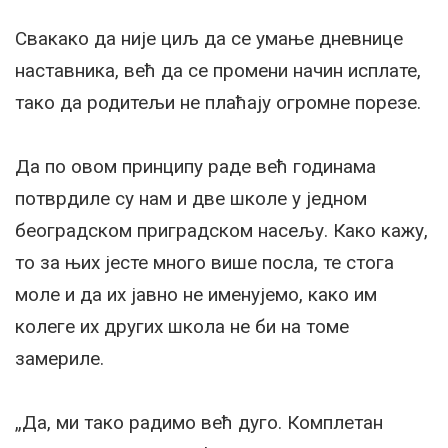
Свакако да није циљ да се умање дневнице
наставника, већ да се промени начин исплате,
тако да родитељи не плаћају огромне порезе.
Да по овом принципу раде већ годинама
потврдиле су нам и две школе у једном
београдском приградском насељу. Како кажу,
то за њих јесте много више посла, те стога
моле и да их јавно не именујемо, како им
колеге их других школа не би на томе
замериле.
„Да, ми тако радимо већ дуго. Комплетан