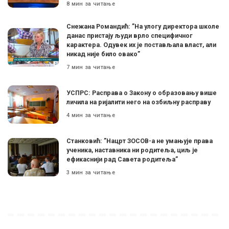
8 мин за читање
Снежана Романдић: ”На улогу директора школе
данас пристају људи врло специфичног
карактера. Одувек их је постављала власт, али
никад није било овако”
7 мин за читање
УСПРС: Расправа о Закону о образовању више
личила на ријалити него на озбиљну расправу
4 мин за читање
Станковић: ”Нацрт ЗОСОВ-а не умањује права
ученика, наставника ни родитеља, циљ је
ефикаснији рад Савета родитеља”
3 мин за читање