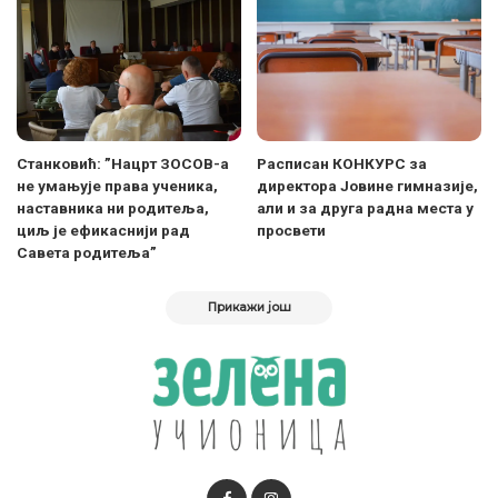
Станковић: ”Нацрт ЗОСОВ-а
Расписан КОНКУРС за
не умањује права ученика,
директора Јовине гимназије,
наставника ни родитеља,
али и за друга радна места у
циљ је ефикаснији рад
просвети
Савета родитеља”
Прикажи још