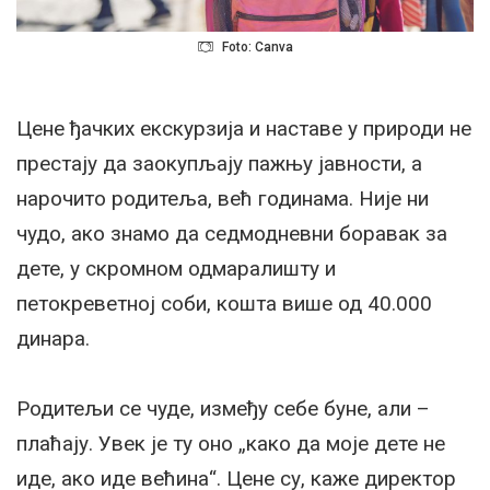
Foto: Canva
Цене ђачких екскурзија и наставе у природи не
престају да заокупљају пажњу јавности, а
нарочито родитеља, већ годинама. Није ни
чудо, ако знамо да седмодневни боравак за
дете, у скромном одмаралишту и
петокреветној соби, кошта више од 40.000
динара.
Родитељи се чуде, између себе буне, али –
плаћају. Увек је ту оно „како да моје дете не
иде, ако иде већина“. Цене су, каже директор