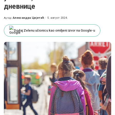
дневнице
Александра Цвјетић
5. август 2024.
Аутор:
Posted
by
Dodaj Zelenu učionicu kao omiljeni izvor na Google-u