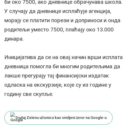
би око 7500, ако дневнице обрачунава школа.
У случају да дневнице исплаћује агенција,
морају се платити порези и доприноси и онда
родитељи уместо 7500, плаћају око 13.000
динара.
Иницијатива да се на овај начин врши исплата
дневница помогла би многим родитељима да
лакше прегурају тај финансијски издатак
одласка на екскурзије, које су из године у
годину све скупље.
Dodaj Zelenu učionicu kao omiljeni izvor na Google-u