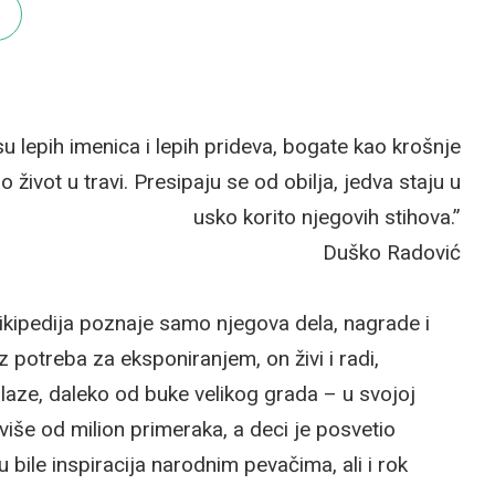
u lepih imenica i lepih prideva, bogate kao krošnje
 život u travi. Presipaju se od obilja, jedva staju u
usko korito njegovih stihova.”
Duško Radović
ikipedija poznaje samo njegova dela, nagrade i
 potreba za eksponiranjem, on živi i radi,
laze, daleko od buke velikog grada – u svojoj
iše od milion primeraka, a deci je posvetio
ile inspiracija narodnim pevačima, ali i rok