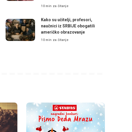
10 min za čitanje
Kako su učitelji, profesori,
naučnici iz SRBIJE obogatili
američko obrazovanje
10 min za čitanje