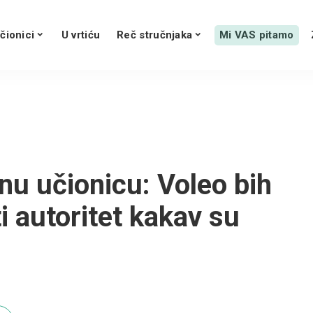
čionici
U vrtiću
Reč stručnjaka
Mi VAS pitamo
nu učionicu: Voleo bih
ti autoritet kakav su