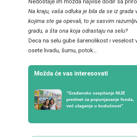
Nedostaje im možda najviše dodir sa prir
Na kraju, vaša odluka je bila da se iz grada 
kojima ste ga opevali, to je sasvim razumlji
gradu, a šta ona koja odrastaju na selu?
Deca na selu gube šarenolikost i veselost 
osete livadu, šumu, potok…
Možda će vas interesovati
”Građansko vaspitanje NIJE
predmet za popunjavanje fonda,
već ulaganje u budućnost”