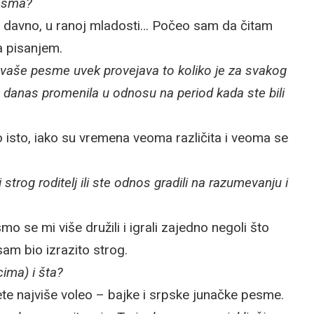
pesma?
 davno, u ranoj mladosti… Počeo sam da čitam
a pisanjem.
z vaše pesme uvek provejava to koliko je za svakog
 danas promenila u odnosu na period kada ste bili
o isto, iako su vremena veoma različita i veoma se
 strog roditelj ili ste odnos gradili na razumevanju i
se mi više družili i igrali zajedno negoli što
am bio izrazito strog.
cima) i šta?
te najviše voleo – bajke i srpske junačke pesme.