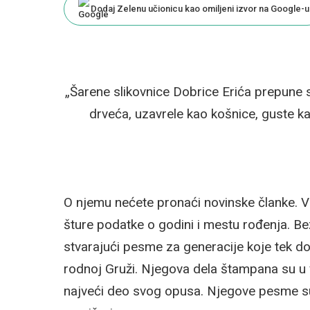
Dodaj Zelenu učionicu kao omiljeni izvor na Google-u
„Šarene slikovnice Dobrice Erića prepune s
drveća, uzavrele kao košnice, guste kao
O njemu nećete pronaći novinske članke. V
šture podatke o godini i mestu rođenja. Bez
stvarajući pesme za generacije koje tek do
rodnoj Gruži. Njegova dela štampana su u v
najveći deo svog opusa. Njegove pesme su b