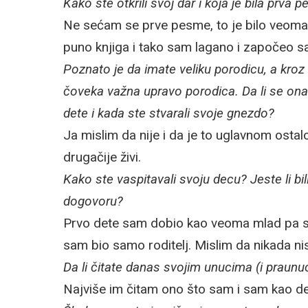
Kako ste otkrili svoj dar i koja je bila prva 
Ne sećam se prve pesme, to je bilo veoma
puno knjiga i tako sam lagano i započeo s
Poznato je da imate veliku porodicu, a kro
čoveka važna upravo porodica. Da li se ona
dete i kada ste stvarali svoje gnezdo?
Ja mislim da nije i da je to uglavnom ostal
drugačije živi.
Kako ste vaspitavali svoju decu? Jeste li bili
dogovoru?
Prvo dete sam dobio kao veoma mlad pa smo 
sam bio samo roditelj. Mislim da nikada nis
Da li čitate danas svojim unucima (i praunu
Najviše im čitam ono što sam i sam kao de