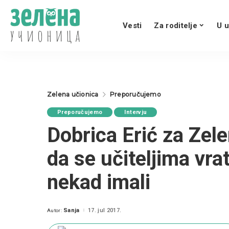
Vesti
Za roditelje
U u
Zelena učionica
Preporučujemo
Preporučujemo
Intervju
Dobrica Erić za Zele
da se učiteljima vra
nekad imali
Sanja
17. jul 2017.
Autor:
Posted
by