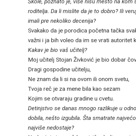
Škole, poznato je, više nisu mesto na kom 
roditelja. Da li mislite da je to dobro? Ili ve
imali pre nekoliko decenija?
Svakako da je porodica početna tačka sva
važni i ja bih voleo da im se vrati autoritet
Kakav je bio vaš učitelj?
Moj učitelj Stojan Živković je bio dobar č
Dragi gospodine učitelju,
Ne znam da li si na ovom ili onom svetu,
Tvoja reč je za mene bila kao sezam
Kojim se otvaraju gradine u cvetu.
Detinjstvo se danas mnogo razlikuje u odnos
dobila, nešto izgubila. Šta smatrate najv
najviše nedostaje?