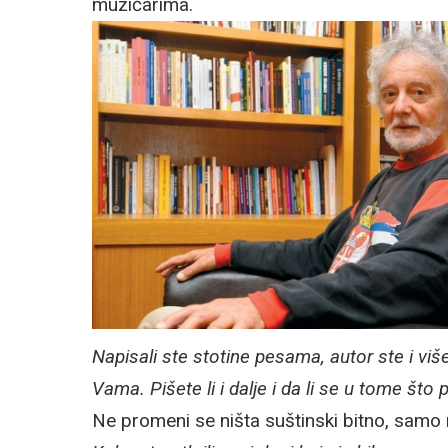
muzičarima.
Napisali ste stotine pesama, autor ste i viš
Vama. Pišete li i dalje i da li se u tome što
Ne promeni se ništa suštinski bitno, samo