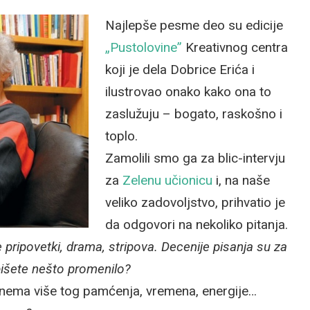
Najlepše pesme deo su edicije
„Pustolovine”
Kreativnog centra
koji je dela Dobrice Erića i
ilustrovao onako kako ona to
zaslužuju – bogato, raskošno i
toplo.
Zamolili smo ga za blic-intervju
za
Zelenu učionicu
i, na naše
veliko zadovoljstvo, prihvatio je
da odgovori na nekoliko pitanja.
e pripovetki, drama, stripova. Decenije pisanja su za
 pišete nešto promenilo?
 nema više tog pamćenja, vremena, energije…