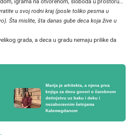
odom, igrama na otvorenom, sloboda u prostoru…
vratite u svoj rodni kraj (posle toliko pesma u
vo). Šta mislite, šta danas gube deca koja žive u
velikog grada, a deca u gradu nemaju prilike da
Marija je arhitekta, a njena prva
knjiga za decu govori o čarobnom
detinjstvu uz baku i deku i
nezaboravnim šetnjama
Kalemegdanom