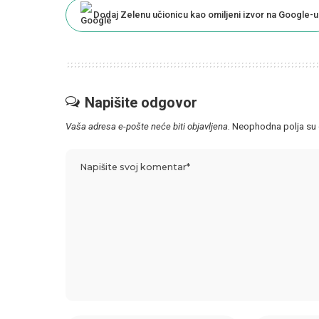
Dodaj Zelenu učionicu kao omiljeni izvor na Google-u
Napišite odgovor
Vaša adresa e-pošte neće biti objavljena.
Neophodna polja su