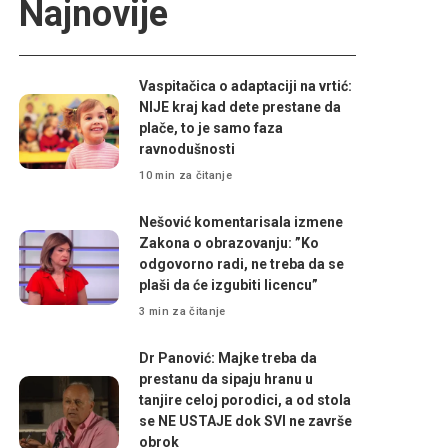
Najnovije
Vaspitačica o adaptaciji na vrtić:
NIJE kraj kad dete prestane da
plače, to je samo faza
ravnodušnosti
10 min za čitanje
Nešović komentarisala izmene
Zakona o obrazovanju: ”Ko
odgovorno radi, ne treba da se
plaši da će izgubiti licencu”
3 min za čitanje
Dr Panović: Majke treba da
prestanu da sipaju hranu u
tanjire celoj porodici, a od stola
se NE USTAJE dok SVI ne završe
obrok