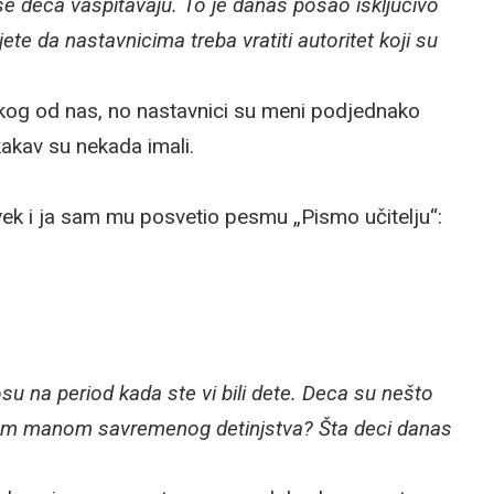
se deca vaspitavaju. To je danas posao isključivo
rujete da nastavnicima treba vratiti autoritet koji su
kog od nas, no nastavnici su meni podjednako
 kakav su nekada imali.
ovek i ja sam mu posvetio pesmu „Pismo učitelju“:
u na period kada ste vi bili dete. Deca su nešto
ećom manom savremenog detinjstva? Šta deci danas