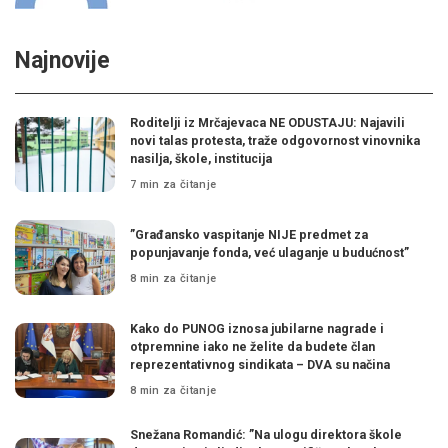
Najnovije
Roditelji iz Mrčajevaca NE ODUSTAJU: Najavili
novi talas protesta, traže odgovornost vinovnika
nasilja, škole, institucija
7 min za čitanje
”Građansko vaspitanje NIJE predmet za
popunjavanje fonda, već ulaganje u budućnost”
8 min za čitanje
Kako do PUNOG iznosa jubilarne nagrade i
otpremnine iako ne želite da budete član
reprezentativnog sindikata – DVA su načina
8 min za čitanje
Snežana Romandić: ”Na ulogu direktora škole