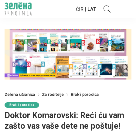
ĆIR
|
LAT
Zelena učionica
Za roditelje
Brak i porodica
Brak i porodica
Doktor Komarovski: Reći ću vam
zašto vas vaše dete ne poštuje!