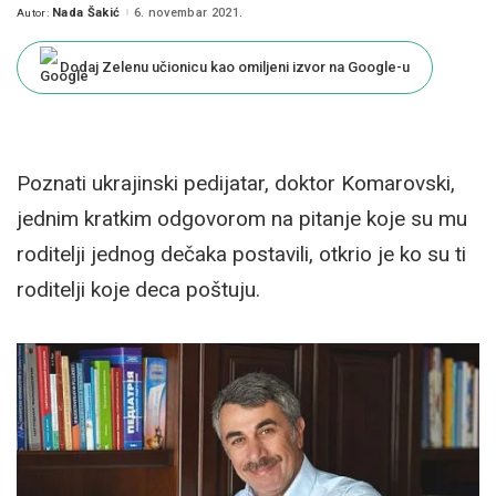
Nada Šakić
6. novembar 2021.
Autor:
Posted
by
Dodaj Zelenu učionicu kao omiljeni izvor na Google-u
Poznati ukrajinski pedijatar, doktor Komarovski,
jednim kratkim odgovorom na pitanje koje su mu
roditelji jednog dečaka postavili, otkrio je ko su ti
roditelji koje deca poštuju.