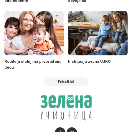
adolescente
devojčica
Roditelji slabiji na prvorođenu
Institucija zvana UJKO
decu
Prikaži još