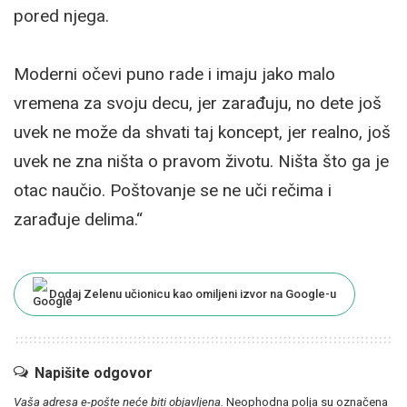
pored njega.
Moderni očevi puno rade i imaju jako malo
vremena za svoju decu, jer zarađuju, no dete još
uvek ne može da shvati taj koncept, jer realno, još
uvek ne zna ništa o pravom životu. Ništa što ga je
otac naučio. Poštovanje se ne uči rečima i
zarađuje delima.“
Dodaj Zelenu učionicu kao omiljeni izvor na Google-u
Napišite odgovor
Vaša adresa e-pošte neće biti objavljena.
Neophodna polja su označena