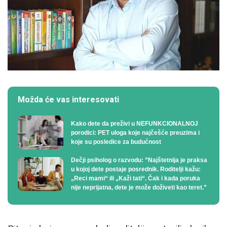
Možda će vas interesovati
Kako dete da preživi u NEFUNKCIONALNOJ
porodici: PET uloga koje najčešće preuzima i
koje su posledice za budućnost
Dečji psiholog o razvodu: ”Najštetnija je praksa
u kojoj dete postaje posrednik. Roditelji kažu:
„Reci mami“ ili „Kaži tati“. Čak i kada poruka
nije neprijatna, dete je može doživeti kao teret.”