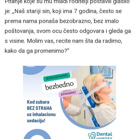
Pitanje koje su mu mladi roditelji postavili glasilo
je: „Naš stariji sin, koji ima 7 godina, često se
prema nama ponaša bezobrazno, bez imalo
poštovanja, svom ocu često odgovara i gleda ga
s visine. Molim vas, recite nam šta da radimo,
kako da ga promenimo?“