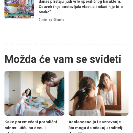
danas pristaju ljudi vrlo specifičnog karaktera.
Oduvek ih je postavljala vlast, ali nikad nije bilo
ovako”
7 min za čitanje
Možda će vam se svideti
Kako poremećeni porodični
Adolescencija i sazrevanje –
odnosi utiču na decu i
šta mogu da očekuju roditelji