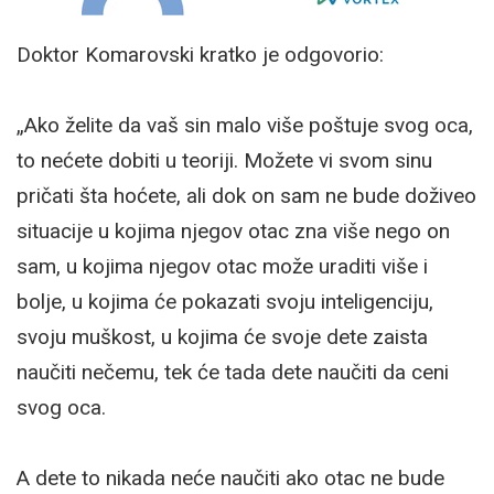
Doktor Komarovski kratko je odgovorio:
„Ako želite da vaš sin malo više poštuje svog oca,
to nećete dobiti u teoriji. Možete vi svom sinu
pričati šta hoćete, ali dok on sam ne bude doživeo
situacije u kojima njegov otac zna više nego on
sam, u kojima njegov otac može uraditi više i
bolje, u kojima će pokazati svoju inteligenciju,
svoju muškost, u kojima će svoje dete zaista
naučiti nečemu, tek će tada dete naučiti da ceni
svog oca.
A dete to nikada neće naučiti ako otac ne bude