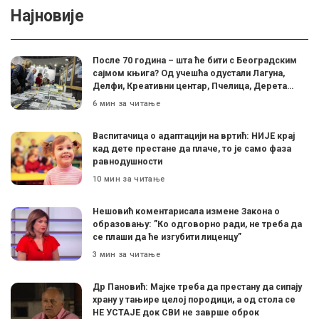
Најновије
После 70 година – шта ће бити с Београдским
сајмом књига? Од учешћа одустали Лагуна,
Делфи, Креативни центар, Пчелица, Дерета…
6 мин за читање
Васпитачица о адаптацији на вртић: НИЈЕ крај
кад дете престане да плаче, то је само фаза
равнодушности
10 мин за читање
Нешовић коментарисала измене Закона о
образовању: ”Ко одговорно ради, не треба да
се плаши да ће изгубити лиценцу”
3 мин за читање
Др Пановић: Мајке треба да престану да сипају
храну у тањире целој породици, а од стола се
НЕ УСТАЈЕ док СВИ не заврше оброк