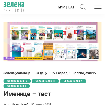
ЋИР
|
LAT
Зелена учионица
За децу
IV Разред
Српски језик IV
Српски језик IV
Српски језик III
Српски језик 4
Српски језик 3
Именице – тест
Нада Шакић
30. април 2024.
Аутор: