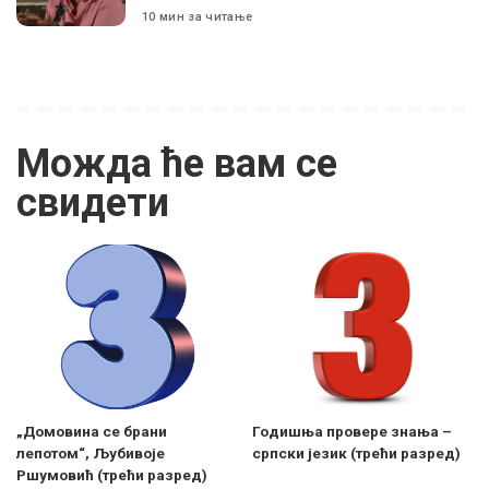
10 мин за читање
Можда ће вам се
свидети
„Домовина се брани
Годишња проверe знања –
лепотом“, Љубивоје
српски језик (трећи разред)
Ршумовић (трећи разред)