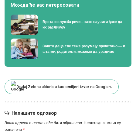
Можда ће вас интересовати
Врста и служба речи – како научити ђаке да
их разликују
Зашто деца све теже разумеју прочитано — и
шта ми, родитељи, можемо да урадимо
Dodaj Zelenu učionicu kao omiljeni izvor na Google-u
Напишите одговор
Ваша адреса е-поште неће бити објављена.
Неопходна поља су
означена
*