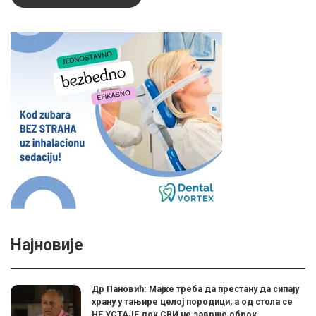
Најновије
Др Пановић: Мајке треба да престану да сипају
храну у тањире целој породици, а од стола се
НЕ УСТАЈЕ док СВИ не заврше оброк