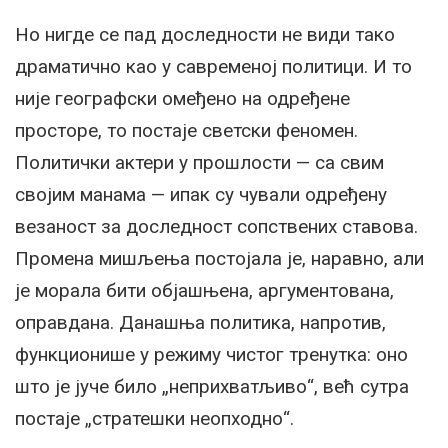
Но нигде се пад доследности не види тако
драматично као у савременој политици. И то
није географски омеђено на одређене
просторе, то постаје светски феномен.
Политички актери у прошлости — са свим
својим манама — ипак су чували одређену
везаност за доследност сопствених ставова.
Промена мишљења постојала је, наравно, али
је морала бити објашњена, аргументована,
оправдана. Данашња политика, напротив,
функционише у режиму чистог тренутка: оно
што је јуче било „неприхватљиво“, већ сутра
постаје „стратешки неопходно“.