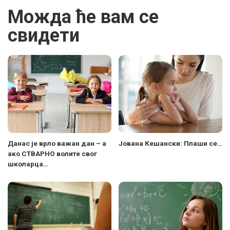
Можда ће вам се
свидети
Данас је врло важан дан – а
Јована Кешански: Плаши се…
ако СТВАРНО волите свог
школарца…