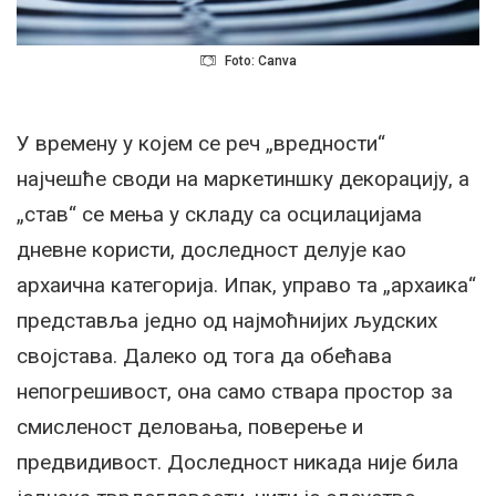
Foto: Canva
У времену у којем се реч „вредности“
најчешће своди на маркетиншку декорацију, а
„став“ се мења у складу са осцилацијама
дневне користи, доследност делује као
архаична категорија. Ипак, управо та „архаика“
представља једно од најмоћнијих људских
својстава. Далеко од тога да обећава
непогрешивост, она само ствара простор за
смисленост деловања, поверење и
предвидивост. Доследност никада није била