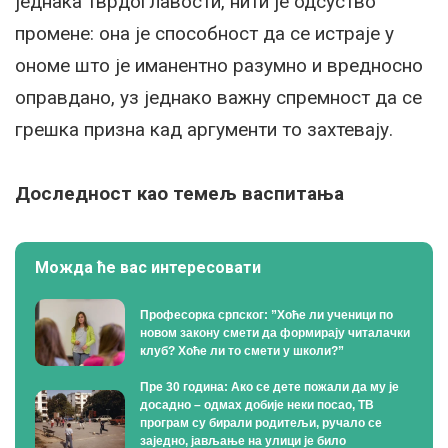
једнака тврдоглавости, нити је одсуство
промене: она је способност да се истраје у
ономе што је иманентно разумно и вредносно
оправдано, уз једнако важну спремност да се
грешка призна кад аргументи то захтевају.
Доследност као темељ васпитања
Можда ће вас интересовати
Професорка српског: ”Хоће ли ученици по
новом закону смети да формирају читалачки
клуб? Хоће ли то смети у школи?”
Пре 30 година: Ако се дете пожали да му је
досадно – одмах добије неки посао, ТВ
програм су бирали родитељи, ручало се
заједно, јављање на улици је било