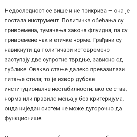
Недоследност се више и не прикрива — она је
постала инструмент. Политичка обећања су
привремена, тумачења закона флуидна, па су
привремене чак и етичке норме. Грађани су
навикнути да политичари истовремено
заступају две супротне тврдње, зависно од
публике. Овакво стање далеко превазилази
питање стила; то је извор дубоке
институционалне нестабилности: ако се став,
норма или правило мењају без критеријума,
онда ниједан систем не може дугорочно да
функционише.