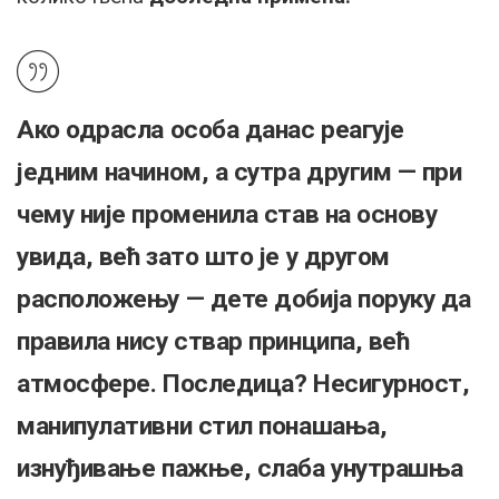
Ако одрасла особа данас реагује
једним начином, а сутра другим — при
чему није променила став на основу
увида, већ зато што је у другом
расположењу — дете добија поруку да
правила нису ствар принципа, већ
атмосфере. Последица? Несигурност,
манипулативни стил понашања,
изнуђивање пажње, слаба унутрашња