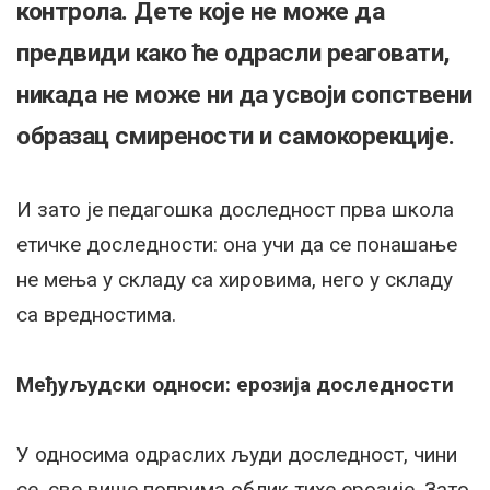
контрола. Дете које не може да
предвиди како ће одрасли реаговати,
никада не може ни да усвоји сопствени
образац смирености и самокорекције.
И зато је педагошка доследност прва школа
етичке доследности: она учи да се понашање
не мења у складу са хировима, него у складу
са вредностима.
Међуљудски односи: ерозија доследности
У односима одраслих људи доследност, чини
се, све више поприма облик тихе ерозије. Зато