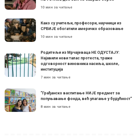
10 мин за читање
Како су учитељи, професори, научници из
СРБИЈЕ обогатили америчко образовање
10 мин за читање
Родитељи из Мрчајеваца НЕ ОДУСТАЈУ:
Најавили нови талас протеста, траже
одговорност виновника насиља, школе,
институција
7 мин за читање
”Грађанско васпитање НИЈЕ предмет за
попуњавање фонда, већ улагање у будућност”
8 мин за читање