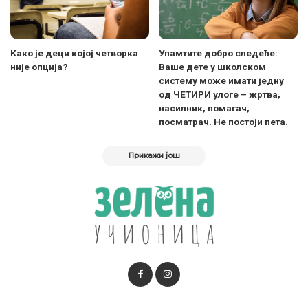
Како је деци којој четворка
Упамтите добро следеће:
није опција?
Ваше дете у школском
систему може имати једну
од ЧЕТИРИ улоге – жртва,
насилник, помагач,
посматрач. Не постоји пета.
Прикажи још