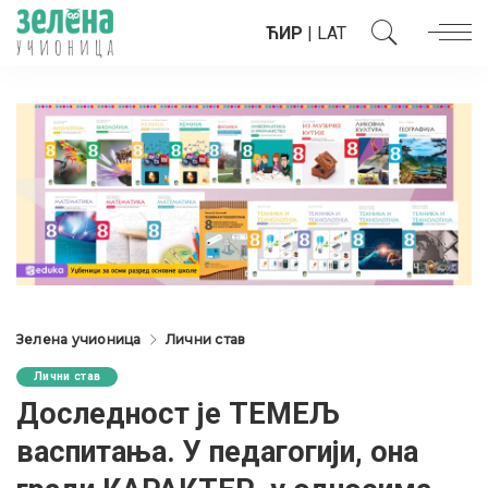
ЋИР
|
LAT
Зелена учионица
Лични став
Лични став
Доследност је ТЕМЕЉ
васпитања. У педагогији, она