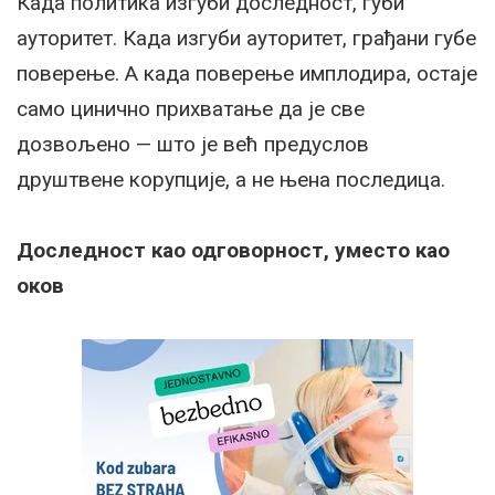
Када политика изгуби доследност, губи
ауторитет. Када изгуби ауторитет, грађани губе
поверење. А када поверење имплодира, остаје
само цинично прихватање да је све
дозвољено — што је већ предуслов
друштвене корупције, а не њена последица.
Доследност као одговорност, уместо као
оков