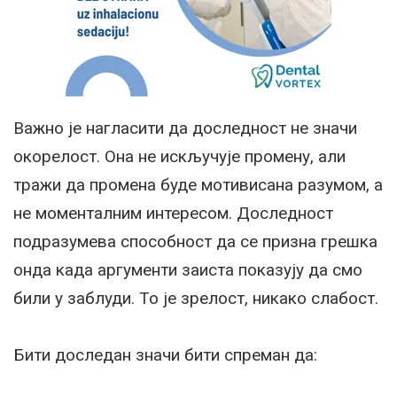
Важно је нагласити да доследност не значи
окорелост. Она не искључује промену, али
тражи да промена буде мотивисана разумом, а
не моменталним интересом. Доследност
подразумева способност да се призна грешка
онда када аргументи заиста показују да смо
били у заблуди. То је зрелост, никако слабост.
Бити доследан значи бити спреман да: