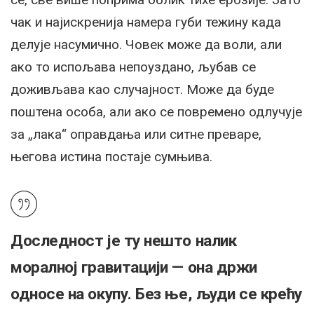
чак и најискренија намера губи тежину када
делује насумично. Човек може да воли, али
ако то испољава непоуздано, љубав се
доживљава као случајност. Може да буде
поштена особа, али ако се повремено одлучује
за „лака“ оправдања или ситне преваре,
његова истина постаје сумњива.
Доследност је ту нешто налик
моралној гравитацији — она држи
односе на окупу. Без ње, људи се крећу