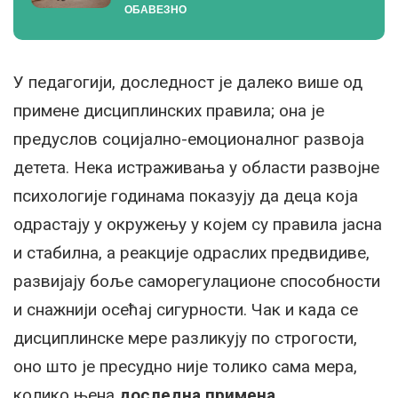
ОБАВЕЗНО
У педагогији, доследност је далеко више од
примене дисциплинских правила; она је
предуслов социјално-емоционалног развоја
детета. Нека истраживања у области развојне
психологије годинама показују да деца која
одрастају у окружењу у којем су правила јасна
и стабилна, а реакције одраслих предвидиве,
развијају боље саморегулационе способности
и снажнији осећај сигурности. Чак и када се
дисциплинске мере разликују по строгости,
оно што је пресудно није толико сама мера,
колико њена
доследна примена.