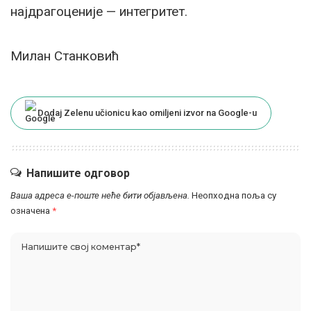
најдрагоценије — интегритет.
Милан Станковић
Dodaj Zelenu učionicu kao omiljeni izvor na Google-u
Напишите одговор
Ваша адреса е-поште неће бити објављена.
Неопходна поља су
означена
*