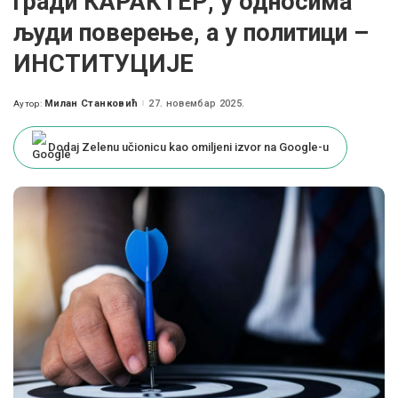
гради КАРАКТЕР, у односима
људи поверење, а у политици –
ИНСТИТУЦИЈЕ
Милан Станковић
27. новембар 2025.
Аутор:
Posted
by
Dodaj Zelenu učionicu kao omiljeni izvor na Google-u