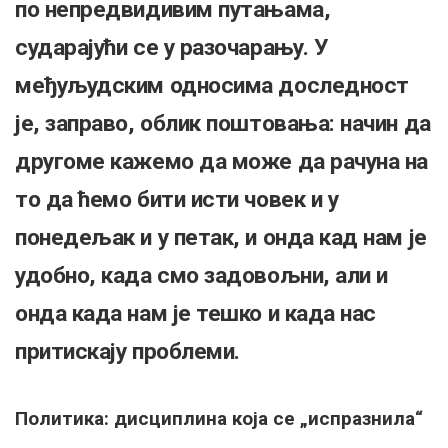
по непредвидивим путањама,
сударајући се у разочарању. У
међуљудским односима доследност
је, заправо, облик поштовања: начин да
другоме кажемо да може да рачуна на
то да ћемо бити исти човек и у
понедељак и у петак, и онда кад нам је
удобно, када смо задовољни, али и
онда када нам је тешко и када нас
притискају проблеми.
Политика: дисциплина која се „испразнила“