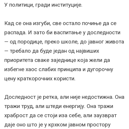
У политици, гради институције.
Кад се она изгуби, све остало почиње да се
распада. И зато би васпитање у доследности
— од породице, преко школе, до јавног живота
— требало да буде један од највиших
приоритета сваке заједнице која жели да
избегне хаос слабих принципа и дугорочну
цену краткорочних користи.
Доследност је ретка, али није недостижна. Она
тражи труд, али штеди енергију. Она тражи
храброст да се стоји иза себе, али заузврат
даје оно што је у крхком јавном простору