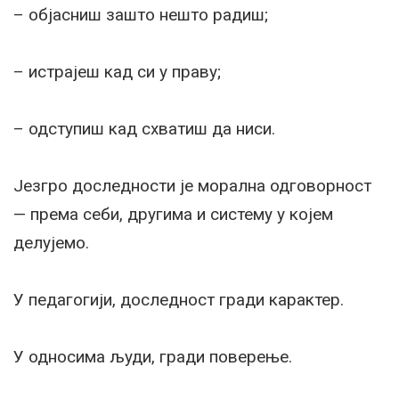
– објасниш зашто нешто радиш;
– истрајеш кад си у праву;
– одступиш кад схватиш да ниси.
Језгро доследности је морална одговорност
— према себи, другима и систему у којем
делујемо.
У педагогији, доследност гради карактер.
У односима људи, гради поверење.