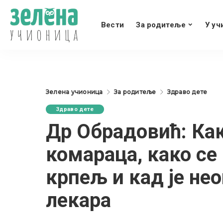
Вести
За родитеље
У уч
Зелена учионица
За родитеље
Здраво дете
Здраво дете
Др Обрадовић: Как
комараца, како с
крпељ и кад је не
лекара