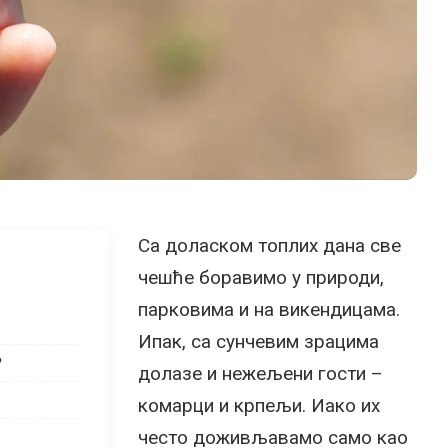
Са доласком топлих дана све
чешће боравимо у природи,
парковима и на викендицама.
Ипак, са сунчевим зрацима
?
долазе и нежељени гости –
комарци и крпељи. Иако их
често доживљавамо само као