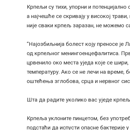
Крпељи су тихи, упорни и потенцијално о
а најчешће се скривају у високој трави
није сваки крпељ заразан, не можемо са
“Најозбиљнија болест коју преносе је Л
од крпељног менингоенцефалитиса. Прв
црвенило око места уједа које се шири
температуру. Ако се не лечи на време,
оштећења зглобова, срца и нервног сис
Шта да радите уколико вас уједе крпе
Крпеља уклоните пинцетом, без употреб
подстаћи да испусти опасне бактерије у 