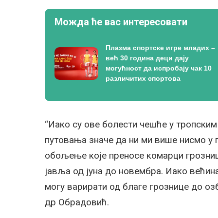
Можда ће вас интересовати
Плазма спортске игре младих –
већ 30 година деци дају
могућност да испробају чак 10
различитих спортова
“Иако су ове болести чешће у тропским
путовања значе да ни ми више нисмо у п
обољење које преносе комарци грозниц
јавља од јуна до новембра. Иако већин
могу варирати од благе грознице до о
др Обрадовић.