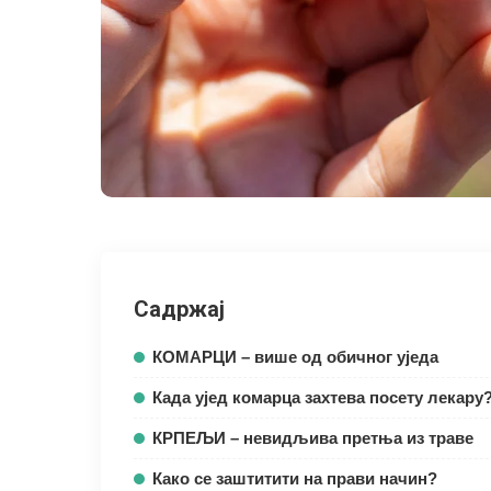
Садржај
КОМАРЦИ – више од обичног уједа
Када ујед комарца захтева посету лекару
КРПЕЉИ – невидљива претња из траве
Како се заштитити на прави начин?