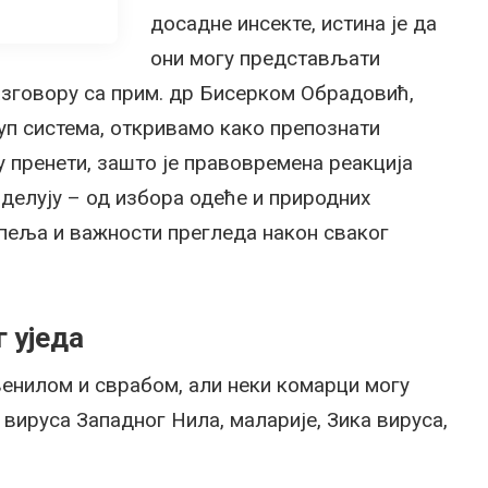
досадне инсекте, истина је да
они могу представљати
зговору са прим. др Бисерком Обрадовић,
п система, откривамо како препознати
у пренети, зашто је правовремена реакција
 делују – од избора одеће и природних
пеља и важности прегледа након сваког
 уједа
венилом и сврабом, али неки комарци могу
вируса Западног Нила, маларије, Зика вируса,