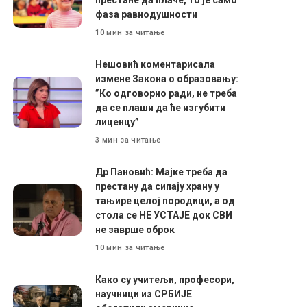
фаза равнодушности
10 мин за читање
Нешовић коментарисала
измене Закона о образовању:
”Ко одговорно ради, не треба
да се плаши да ће изгубити
лиценцу”
3 мин за читање
Др Пановић: Мајке треба да
престану да сипају храну у
тањире целој породици, а од
стола се НЕ УСТАЈЕ док СВИ
не заврше оброк
10 мин за читање
Како су учитељи, професори,
научници из СРБИЈЕ