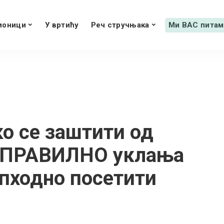
ионици
У вртићу
Реч стручњака
Ми ВАС питам
о се заштити од
е ПРАВИЛНО уклања
опходно посетити