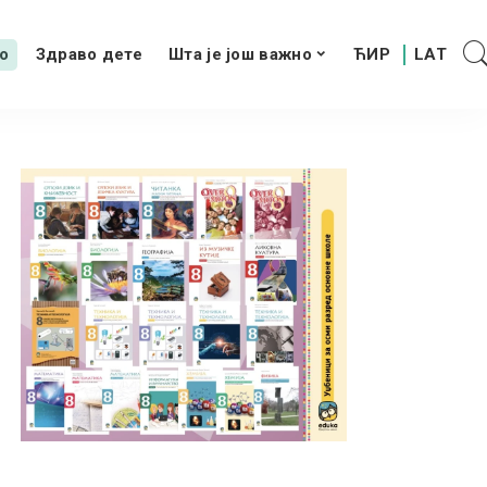
о
Здраво дете
Шта је још важно