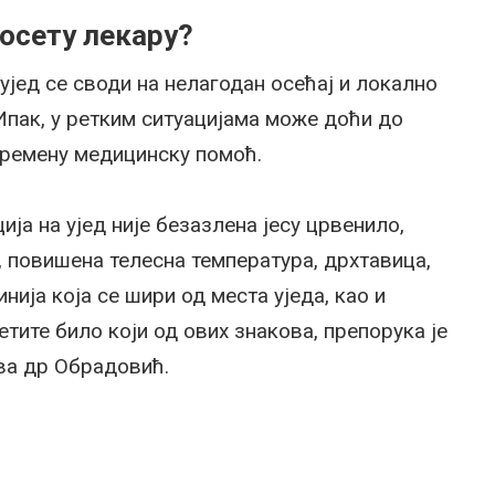
посету лекару?
 ујед се своди на нелагодан осећај и локално
Ипак, у ретким ситуацијама може доћи до
времену медицинску помоћ.
ија на ујед није безазлена јесу црвенило,
л, повишена телесна температура, дрхтавица,
инија која се шири од места уједа, као и
тите било који од ових знакова, препорука је
ава др Обрадовић.