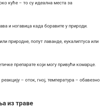
око куће – то су идеална места за
кава и ногавица када боравите у природи.
или природне, попут лаванде, еукалиптуса или
тичке препарате који могу привући комарце.
 реакцију – оток, гној, температура – обавезно
а из траве