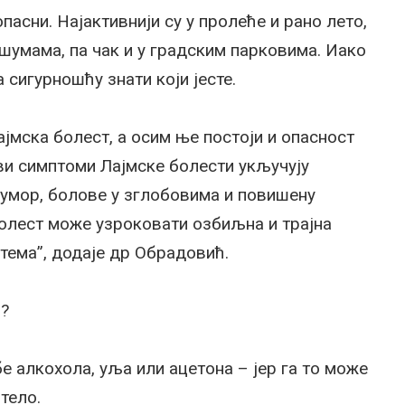
пасни. Најактивнији су у пролеће и рано лето,
, шумама, па чак и у градским парковима. Иако
 сигурношћу знати који јесте.
ајмска болест, а осим ње постоји и опасност
и симптоми Лајмске болести укључују
, умор, болове у зглобовима и повишену
 болест може узроковати озбиљна и трајна
тема”, додаје др Обрадовић.
љ?
е алкохола, уља или ацетона – јер га то може
тело.