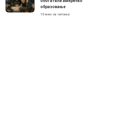
обогатили америчко
образовање
10 мин за читање