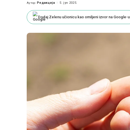
Редакција
5. јун 2025.
Аутор:
Posted
by
Dodaj Zelenu učionicu kao omiljeni izvor na Google-u