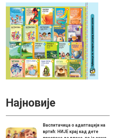
Најновије
Васпитачица о адаптацији на
вртић: НИЈЕ крај кад дете
престане да плаче, то је само