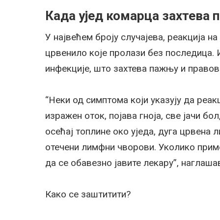
Када ујед комарца захтева 
У највећем броју случајева, реакција на
црвенило које пролази без последица. 
инфекције, што захтева пажњу и право
“Неки од симптома који указују да реакц
изражен оток, појава гноја, све јачи бо
осећај топлине око уједа, дуга црвена л
отечени лимфни чворови. Уколико приме
да се обавезно јавите лекару”, наглаш
Како се заштитити?