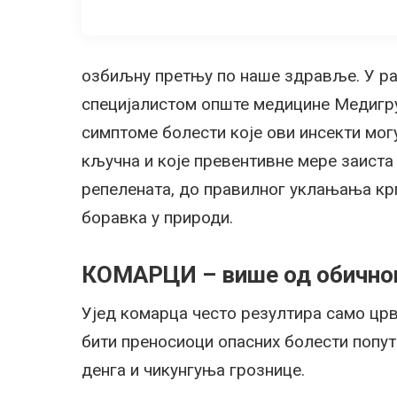
озбиљну претњу по наше здравље. У ра
специјалистом опште медицине Медигру
симптоме болести које ови инсекти мог
кључна и које превентивне мере заиста
репелената, до правилног уклањања кр
боравка у природи.
КОМАРЦИ – више од обичног
Ујед комарца често резултира само цр
бити преносиоци опасних болести попут 
денга и чикунгуња грознице.