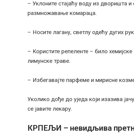
– Уклоните стајаћу воду из дворишта и 
размножавање комараца.
– Носите лагану, светлу одећу дугих ру
– Користите репеленте – било хемијске 
лимунске траве.
– Избегавајте парфеме и мирисне козме
Уколико дође до уједа који изазива јачу
се јавите лекару.
КРПЕЉИ – невидљива претњ