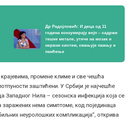
Др Радојловић: И деца од 11
година конзумирају вејп – садржи
тешке метале, утиче на мозак и
нервни систем, смањује пажњу и
памћење
 крајевима, промене климе и све чешћа
отпуности заштићени. У Србији је најчешће
а Западног Нила – сезонска инфекција која се
а заражених нема симптоме, код појединаца
збиљних неуролошких компликација”, открива