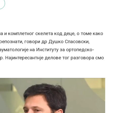
а и комплетног скелета код деце, о томе како
препознати, говори др Душко Спасовски,
ауматологије на Институту за ортопедско-
р. Најинтересантнје делове тог разговора смо