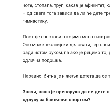
ноге, стопала, труп, какав је афинитет,
– од свега тога зависи да ли ће дете т
гимнастику.
Постоје спортови о којима мало њих р
Оно може терапијски деловати, јер нос
ради истом руком, па ако је рецимо тој
одлична подршка.
Наравно, битна је и жеља детета да се 
Значи, ваша је препорука да се дете 
одлуку за бављење спортом?