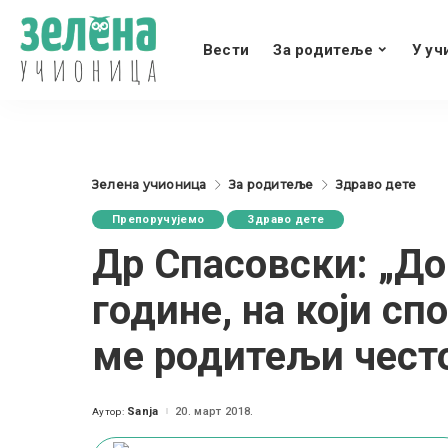
Вести
За родитеље
У уч
Зелена учионица
За родитеље
Здраво дете
Препоручујемо
Здраво дете
Др Спасовски: „До
године, на који спо
ме родитељи чест
Sanja
20. март 2018.
Аутор:
Posted
by