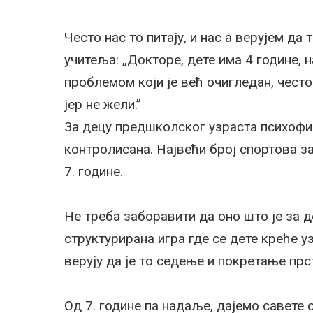
Често нас то питају, и нас а верујем да
учитеља: „Докторе, дете има 4 године, н
проблемом који је већ очигледан, често
јер не жели.”
За децу предшколског узраста психофи
контролисана. Највећи број спортова за
7. године.
Не треба заборавити да оно што је за 
структурирана игра где се дете креће 
верују да је то седење и покретање прс
Од 7. године па надаље, дајемо савете 