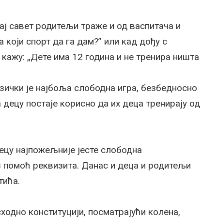
 тај савет родитељи траже и од васпитача и
а који спорт да га дам?” или кад дођу с
 кажу: „Дете има 12 година и не тренира ништа
зички је најбоља слободна игра, безбедносно
 децу постаје корисно да их деца тренирају од
децу најпожељније јесте слободна
уз помоћ реквизита. Данас и деца и родитељи
тића.
сходно конституцији, посматрајући колена,