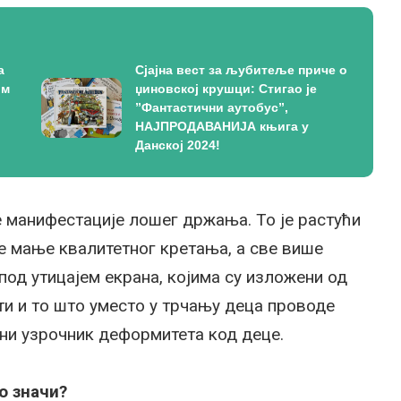
а
Сјајна вест за љубитеље приче о
ом
џиновској крушци: Стигао је
”Фантастични аутобус”,
НАЈПРОДАВАНИЈА књига у
Данској 2024!
е манифестације лошег држања. То је растући
је мање квалитетног кретања, а све више
под утицајем екрана, којима су изложени од
и и то што уместо у трчању деца проводе
ни узрочник деформитета код деце.
о значи?