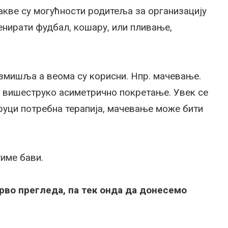
 какве су могућности родитеља за организацију
ренирати фудбал, кошару, или пливање,
азмишља а веома су корисни. Нпр. мачевање.
и вишеструко асиметрично покретање. Увек се
 руци потребна терапија, мачевање може бити
тиме бави.
прво прегледа, па тек онда да донесемо