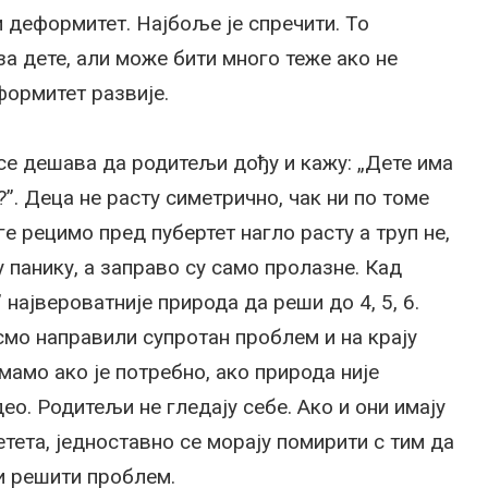
 деформитет. Најбоље је спречити. То
за дете, али може бити много теже ако не
формитет развије.
 се дешава да родитељи дођу и кажу: „Дете има
?”. Деца не расту симетрично, чак ни по томе
ге рецимо пред пубертет нагло расту а труп не,
у панику, а заправо су само пролазне. Кад
 највероватније природа да реши до 4, 5, 6.
смо направили супротан проблем и на крају
мамо ако је потребно, ако природа није
део. Родитељи не гледају себе. Ако и они имају
етета, једноставно се морају помирити с тим да
и решити проблем.