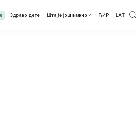
о
Здраво дете
Шта је још важно