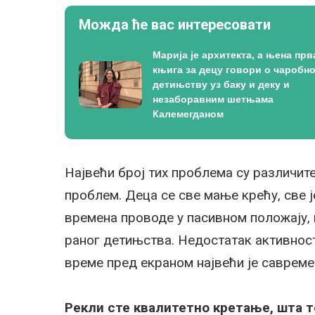
Можда ће вас интересовати
Марија је архитекта, а њена прв
књига за децу говори о чаробн
детињству уз баку и деку и
незаборавним шетњама
Калемегданом
Највећи број тих проблема су различит
проблем. Деца се све мање крећу, све 
времена проводе у пасивном положају, 
раног детињства. Недостатак активност
време пред екраном највећи је савреме
Рекли сте квалитетно кретање, шта т