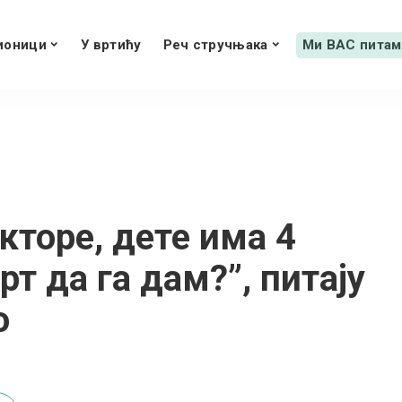
ионици
У вртићу
Реч стручњака
Ми ВАС питам
кторе, дете има 4
рт да га дам?”, питају
о