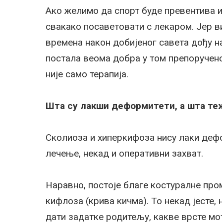
Ако желимо да спорт буде превентива и
свакако посаветовати с лекаром. Јер ви
времена након добијеног савета дођу на
постала веома добра у том препоручено
није само терапија.
Шта су лакши деформитети, а шта те
Сколиоза и хиперкифоза нису лаки дефо
лечење, некад и оперативни захват.
Наравно, постоје благе костуралне про
кифлоза (крива кичма). То некад јесте, 
дати задатке родитељу, какве врсте мо