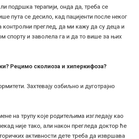
ли подршка терапији, онда да, треба се
ше пута се десило, кад пацијенти после неког
 контролни преглед, да ми кажу да су деца и
м спорту и заволела га и да то више за њих
жи? Рецимо сколиоза и хиперкифоза?
рмитети. Захтевају озбиљно и дуготрајно
мене на трупу које родитељима изгледају као
некад није тако, али након прегледа доктор ће
торичких активности дете треба да извршава