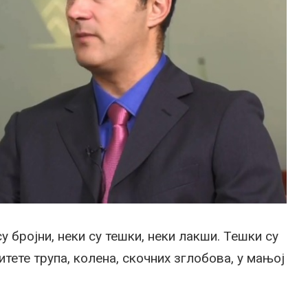
у бројни, неки су тешки, неки лакши. Тешки су
тете трупа, колена, скочних зглобова, у мањој