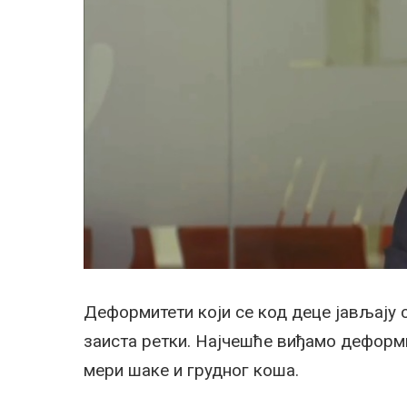
Деформитети који се код деце јављају с
заиста ретки. Најчешће виђамо деформи
мери шаке и грудног коша.