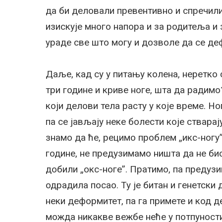
да би деловали превентивно и спречили
изискује много напора и за родитеља и 
ураде све што могу и дозволе да се де
Даље, кад су у питању колена, неретко
три године и криве ноге, шта да радимо
који делови тела расту у које време. Но
па се јављају неке болести које стварај
знамо да ће, рецимо проблем „икс-ногу”
године, не предузимамо ништа да не би
добили „окс-ноге”. Пратимо, па предузи
одрадила посао. Ту је битан и генетски 
неки деформитет, па га примете и код д
можда никакве вежбе неће у потпуност