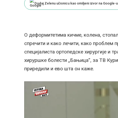
Dodaj Zelenu učionicu kao omiljeni izvor na Google-u
О деформитетима кичме, колена, стопал
спречити и како лечити, како проблем 
специјалиста ортопедске хирургије и тр
хируршке болести „Бањица”, за ТВ Кури
приредили и ево шта он каже.