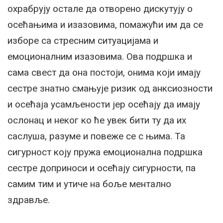
охрабрују остале да отворено дискутују о
осећањима и изазовима, помажући им да се
изборе са стресним ситуацијама и
емоционалним изазовима. Ова подршка и
сама свест да она постоји, онима који имају
сестре знатно смањује ризик од анксиозности
и осећаја усамљености јер осећају да имају
ослонац и неког ко ће увек бити ту да их
саслуша, разуме и повеже се с њима. Та
сигурност коју пружа емоционална подршка
сестре доприноси и осећају сигурности, па
самим тим и утиче на боље ментално
здравље.