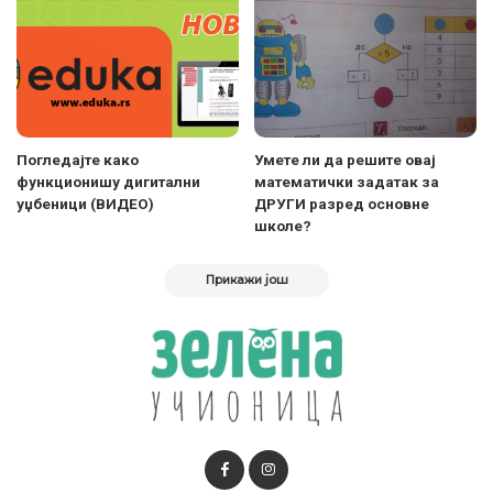
Погледајте како
Умете ли да решите овај
функционишу дигитални
математички задатак за
уџбеници (ВИДЕО)
ДРУГИ разред основне
школе?
Прикажи још