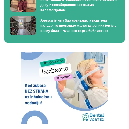
деку и незаборавним шетњама
Калемегданом
Алекса је изгубио новчаник, а поштени
налазач је пронашао малог власника јер је у
њему била – чланска карта библиотеке