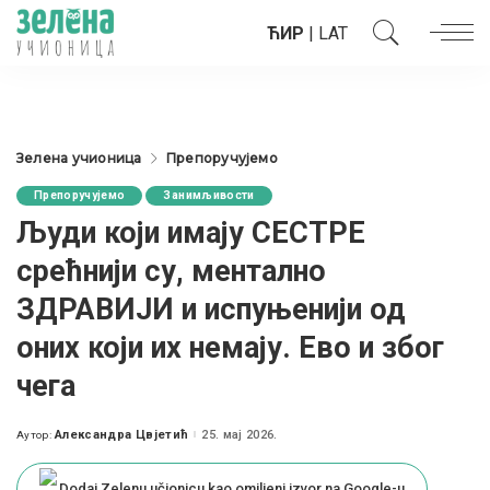
ЋИР
|
LAT
Зелена учионица
Препоручујемо
Препоручујемо
Занимљивости
Људи који имају СЕСТРЕ
срећнији су, ментално
ЗДРАВИЈИ и испуњенији од
оних који их немају. Ево и због
чега
Александра Цвјетић
25. мај 2026.
Аутор:
Posted
by
Dodaj Zelenu učionicu kao omiljeni izvor na Google-u