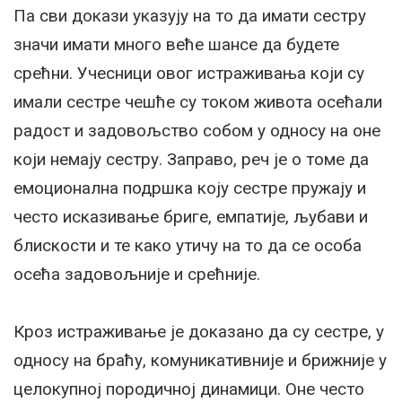
Па сви докази указују на то да имати сестру
значи имати много веће шансе да будете
срећни. Учесници овог истраживања који су
имали сестре чешће су током живота осећали
радост и задовољство собом у односу на оне
који немају сестру. Заправо, реч је о томе да
емоционална подршка коју сестре пружају и
често исказивање бриге, емпатије, љубави и
блискости и те како утичу на то да се особа
осећа задовољније и срећније.
Кроз истраживање је доказано да су сестре, у
односу на браћу, комуникативније и брижније у
целокупној породичној динамици. Оне често