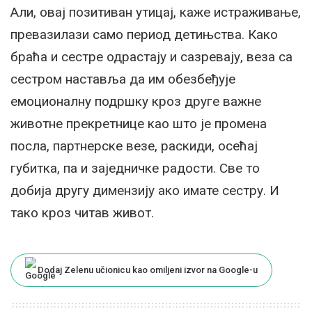
Али, овај позитиван утицај, каже истраживање,
превазилази само период детињства. Како
браћа и сестре одрастају и сазревају, веза са
сестром наставља да им обезбеђује
емоционалну подршку кроз друге важне
животне прекретнице као што је промена
посла, партнерске везе, раскиди, осећај
губитка, па и заједничке радости. Све то
добија другу димензију ако имате сестру. И
тако кроз читав живот.
Dodaj Zelenu učionicu kao omiljeni izvor na Google-u