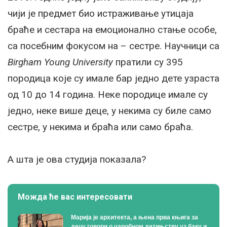
чији је предмет био истраживање утицаја
браће и сестара на емоционално стање особе,
са посебним фокусом на – сестре. Научници са
Birgham Young University
пратили су 395
породица које су имале бар једно дете узраста
од 10 до 14 година. Неке породице имале су
једно, неке више деце, у некима су биле само
сестре, у некима и браћа или само браћа.
А шта је ова студија показала?
Можда ће вас интересовати
Марија је архитекта, а њена прва књига за
децу говори о чаробном детињству уз баку и