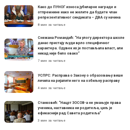
Како до ПУНОГ износа јубиларне награде и
отпремнине иако не желите да будете члан
репрезентативног синдиката – ДВА су начина
8 мин за читање
Снежана Романдић: ”На улогу директора школе
данас пристају људи врло специфичног
карактера. Одувек их је постављала власт, али
никад није било овако”
7 мин за читање
УСПРС: Расправа о Закону о образовању више
личила на ријалити него на озбиљну расправу
4 мин за читање
Станковић: ”Нацрт ЗОСОВ-а не умањује права
ученика, наставника ни родитеља, циљ је
ефикаснији рад Савета родитеља”
3 мин за читање