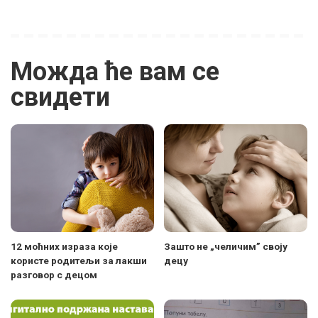
Можда ће вам се
свидети
12 моћних израза које
Зашто не „челичим” своју
користе родитељи за лакши
децу
разговор с децом