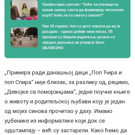
Професорка српског: ”Хоће ли ученици по
новом закону смети да формирају читалачки
клуб? Хоће ли то смети у школи?”
Пре 30 година: Ако се дете пожали да му је
досадно – одмах добије неки посао, ТВ
програм су бирали родитељи, ручало се
заједно, јављање на улици је било
ОБАВЕЗНО
„Примера ради данашњој деци „Поп Ћира и
поп Спира“ није близак, за разлику од, рецимо,
„Девојке са поморанџама“, једне поучне књиге
о животу и родитељској љубави коју је један
од мојих синова прочитао у даху. Имамо
уџбенике из информатике који док се
одштампају – већ су застарели. Како ћемо да