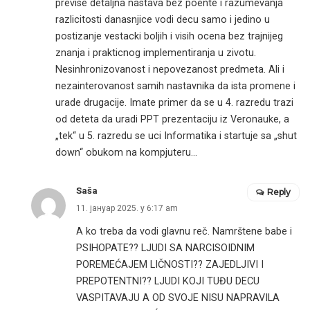
previse detaljna nastava bez poente i razumevanja
razlicitosti danasnjice vodi decu samo i jedino u
postizanje vestacki boljih i visih ocena bez trajnijeg
znanja i prakticnog implementiranja u zivotu.
Nesinhronizovanost i nepovezanost predmeta. Ali i
nezainterovanost samih nastavnika da ista promene i
urade drugacije. Imate primer da se u 4. razredu trazi
od deteta da uradi PPT prezentaciju iz Veronauke, a
„tek“ u 5. razredu se uci Informatika i startuje sa „shut
down“ obukom na kompjuteru…
Saša
Reply
11. јануар 2025. у 6:17 am
A ko treba da vodi glavnu reč. Namrštene babe i
PSIHOPATE?? LJUDI SA NARCISOIDNIM
POREMEĆAJEM LIČNOSTI?? ZAJEDLJIVI I
PREPOTENTNI?? LJUDI KOJI TUĐU DECU
VASPITAVAJU A OD SVOJE NISU NAPRAVILA