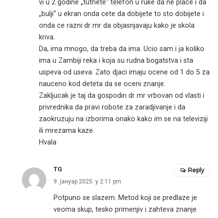
vi u 2 godine „tutnete“ telefon u ruke da ne place i da
„bulji“ u ekran onda cete da dobijete to sto dobijete i
onda ce razni dr mr da objasnjavaju kako je skola
kriva.
Da, ima mnogo, da treba da ima. Ucio sam i ja koliko
ima u Zambiji reka i koja su rudna bogatstva i sta
uspeva od useva. Zato djaci imaju ocene od 1 do 5 za
nauceno kod deteta da se oceni znanje.
Zakljucak je taj da gospodin dr mr vrbovan od vlasti i
privrednika da pravi robote za zaradjivanje i da
zaokruzuju na izborima onako kako im se na televiziji
ili mrezama kaze.
Hvala
TG
Reply
9. јануар 2025. у 2:11 pm
Potpuno se slazem. Metod koji se predlaze je
veoma skup, tesko primenjiv i zahteva znanje