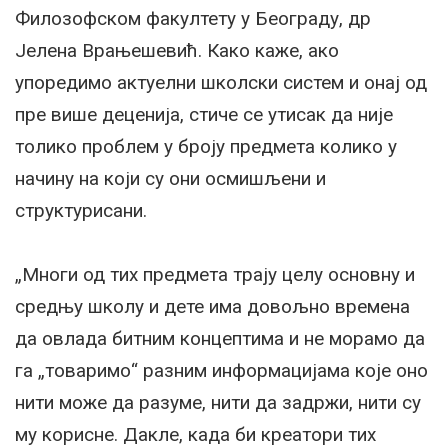
Филозофском факултету у Београду, др
Јелена Врањешевић. Како каже, ако
упоредимо актуелни школски систем и онај од
пре више деценија, стиче се утисак да није
толико проблем у броју предмета колико у
начину на који су они осмишљени и
структурисани.
„Многи од тих предмета трају целу основну и
средњу школу и дете има довољно времена
да овлада битним концептима и не морамо да
га „товаримо“ разним информацијама које оно
нити може да разуме, нити да задржи, нити су
му корисне. Дакле, када би креатори тих