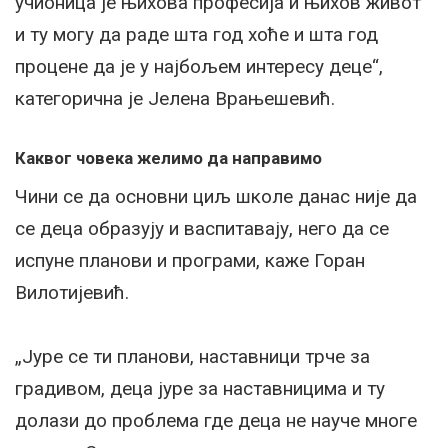
учионица је њихова професија и њихов живот
и ту могу да раде шта год хоће и шта год
процене да је у најбољем интересу деце“,
категорична је Јелена Врањешевић.
Каквог човека желимо да направимо
Чини се да основни циљ школе данас није да
се деца образују и васпитавају, него да се
испуне планови и програми, каже Горан
Вилотијевић.
„Јуре се ти планови, наставници трче за
градивом, деца јуре за наставницима и ту
долази до проблема где деца не науче многе