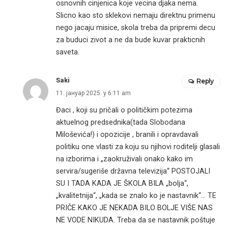
osnovnih cinjenica koje vecina djaka nema.
Slicno kao sto sklekovi nemaju direktnu primenu
nego jacaju misice, skola treba da pripremi decu
za buduci zivot a ne da bude kuvar prakticnih
saveta.
Saki
Reply
11. јануар 2025. у 6:11 am
Đaci , koji su pričali o političkim potezima
aktuelnog predsednika(tada Slobodana
Miloševića!) i opozicije , branili i opravdavali
politiku one vlasti za koju su njihovi roditelji glasali
na izborima i „zaokruživali onako kako im
servira/sugeriše državna televizija“ POSTOJALI
SU I TADA KADA JE ŠKOLA BILA „bolja“,
„kvalitetnija“, „kada se znalo ko je nastavnik“… TE
PRIČE KAKO JE NEKADA BILO BOLJE VIŠE NAS
NE VODE NIKUDA. Treba da se nastavnik poštuje