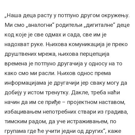
„Наша деца расту у потпуно другом окружењу.
Ми смо „аналогни“ родитељи „дигиталне“ деце
код које је све одмах и сада, све им је
надохват руке. Њихова комуникација је преко
друштвених мрежа, њихова перцепција
времена је потпуно другачија у односу на то
како смо ми расли. Њихов однос према
информацијама је другачији јер сваку могу да
добију у истом тренутку. Дакле, треба наћи
начин да им се приђе – пројектном наставом,
избацивањем непотребних ствари из градива,
тимским радом, да уче истраживањем, по
групама где ће учити једни од других“, каже