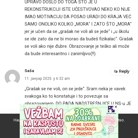
UPRAVO DOŠLO DO TOGA ŠTO JE U
REKONSTRUKCIJI ISTE UČESTVOVAO NEKO KO NIJE
IMAO MOTIVACIJU DA POSAO URADI DO KRAJA VEĆ
SAMO ONOLIKO KOLIKO „MORA“ I ZATO ŠTO „MORA“
jer je učen da se „grašak ne voli ali se jede“ i „u školu
se ide zato da ne bi morao da budeš fizikalac“. Grašak
se voli ako nije đubre. Obrazovanje je teško ali može
da bude interesantno i zanimljivo(!!).
Saša
Reply
11. јануар 2025. у 6:32 am
„Grašak se ne voli, on se jede“. Sram neka je vavek
svakoga ko to konstatuje i to povezuje sa
obrazovanjem. DO PADA NADSTREŠNJICE U NS-u JE
×
UPRAVO DOŠLO DO TOGA ŠTO JE U
REKONSTRUKCIJI ISTE UČESTVOVAO NEKO KO NIJE
Наш вебсајт користи колачиће да побољша ваше искуство.
IMAO MOTIVACIJU DA POSAO URADI DO KRAJA VEĆ
Прихватам
SAMO ONOLIKO KOLIKO „MORA“ I ZATO ŠTO „MORA“