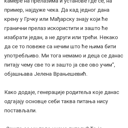
камере на прелазима и установе где се, на
пример, најдуже чека. Да кад једног дана
крену у Грчку или Мађарску знају који ће
гранични прелаз искористити и зашто ће
изабрати један, а не други или трећи. Некако
да се то повеже са нечим што ће њима бити
употребљиво. Ми тога немамо и деца се данас
питају чему све то и зашто ја све ово учим“,
објашњава Јелена Врањешевић.
Како додаје, генерације родитеља које данас
одгајају основце себи таква питања нису
постављали.