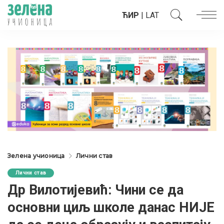
ЋИР
|
LAT
Зелена учионица
Лични став
Лични став
Др Вилотијевић: Чини се да
основни циљ школе данас НИЈЕ