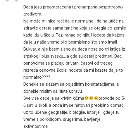
Deca jesu preopterećena i prenatrpana bespotrebno
gradivom.
Ne može mi niko reći da je normalno i da ne utiče na
zdravlje deteta sama tančina koja se otegla do zemlje
kada idu u školu. Teži ranac od njih. Hoćete da kažete
da je u naše vreme bilo besmisleno što smo imali
Bukvar, a nije besmisleno da deca nose po tri knjige iz
srpskog i plus svesku….a gde su ostali predmeti. Deci,
osnovcima se plaćaju privatni časovi od trećeg
razreda osnovne škole, hoćete da mi kažete da je to
normalno????
Donekle se slažem sa pojedinim konstatacijama, a
donekle mislim da niste upravu.
Sve više dece je sa krivim kičma
provode po 5-
6 sati u školi, a onda im se natovari preobilno domaći,
uz to učenje geografije, biologije, istorije….gde je tu
vreme s porodicom, drugarima, bavljenje
aktivnostima.