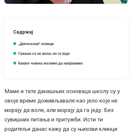
Садржај
„Дигитални“ клинци
Грашак се не воли, он се једе
Каквог човека желимо да направимо
Маме и тате данашњих основаца школу су у
своје време доживљавале као јело које не
морају да воле, али морају да га једу. Без
сувишних питања и притужби. Исти ти
родитељи данас кажу да су њихови клинци