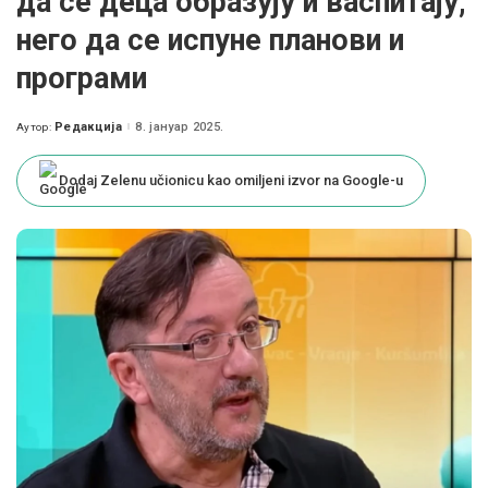
да се деца образују и васпитају,
него да се испуне планови и
програми
Редакција
8. јануар 2025.
Аутор:
Posted
by
Dodaj Zelenu učionicu kao omiljeni izvor na Google-u