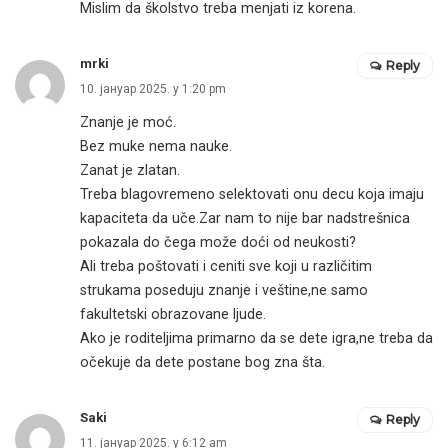
Mislim da školstvo treba menjati iz korena.
mrki
Reply
10. јануар 2025. у 1:20 pm
Znanje je moć.
Bez muke nema nauke.
Zanat je zlatan.
Treba blagovremeno selektovati onu decu koja imaju
kapaciteta da uče.Zar nam to nije bar nadstrešnica
pokazala do čega može doći od neukosti?
Ali treba poštovati i ceniti sve koji u različitim
strukama poseduju znanje i veštine,ne samo
fakultetski obrazovane ljude.
Ako je roditeljima primarno da se dete igra,ne treba da
očekuje da dete postane bog zna šta.
Saki
Reply
11. јануар 2025. у 6:12 am