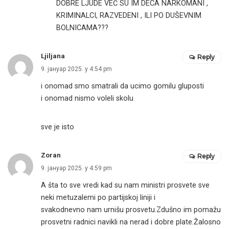
DOBRE LJUDE VEĆ SU IM DECA NARKOMANI ,
KRIMINALCI, RAZVEDENI , ILI PO DUŠEVNIM
BOLNICAMA???
Ljiljana
Reply
9. јануар 2025. у 4:54 pm
i onomad smo smatrali da ucimo gomilu gluposti
i onomad nismo voleli skolu
sve je isto
Zoran
Reply
9. јануар 2025. у 4:59 pm
A šta to sve vredi kad su nam ministri prosvete sve
neki metuzalemi po partijskoj liniji i
svakodnevno nam urnišu prosvetu.Zdušno im pomažu
prosvetni radnici navikli na nerad i dobre plate.Žalosno