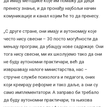
да имају методике које им помажу да деци
пренесу знање, и да пронађу најбољи начин
комуникације и канал којим ће то да пренесу.
„С друге стране, они имају и аутономију које
често нису свесни – 30 посто могућности да
мењају програм, да убацују нове садржаје. Они
тога нису свесни, ми их школујемо тако да они
не буду аутономни практичари, већ да
извршавају налоге министарства, нас –
стручне службе психолога и педагога, оних
који креирају реформе и тако даље, а они су
само имплементатори. А заправо би требало
да буду аутономни практичари, та њихова