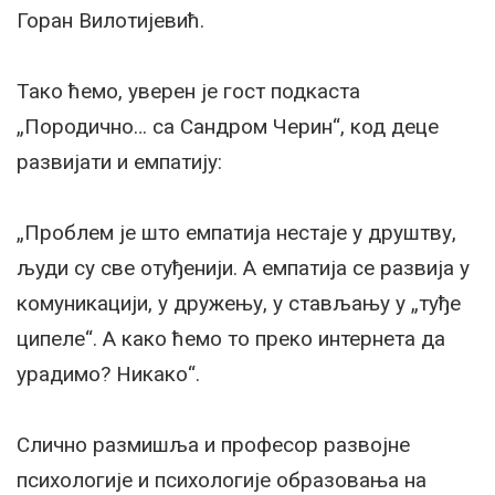
Горан Вилотијевић.
Тако ћемо, уверен је гост подкаста
„Породично… са Сандром Черин“, код деце
развијати и емпатију:
„Проблем је што емпатија нестаје у друштву,
људи су све отуђенији. А емпатија се развија у
комуникацији, у дружењу, у стављању у „туђе
ципеле“. А како ћемо то преко интернета да
урадимо? Никако“.
Слично размишља и професор развојне
психологије и психологије образовања на