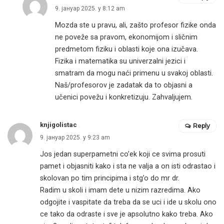
9. јануар 2025. у 8:12 am
Mozda ste u pravu, ali, zašto profesor fizike onda
ne poveže sa pravom, ekonomijom i sličnim
predmetom fiziku i oblasti koje ona izučava.
Fizika i matematika su univerzalni jezici i
smatram da mogu naći primenu u svakoj oblasti.
Naš/profesorov je zadatak da to objasni a
učenici povežu i konkretizuju. Zahvaljujem.
knjigolistac
Reply
9. јануар 2025. у 9:23 am
Jos jedan superpametni co’ek koji ce svima prosuti
pamet i objasniti kako i sta ne valja a on isti odrastao i
skolovan po tim principima i stg’o do mr dr.
Radim u skoli i imam dete u nizim razredima. Ako
odgojite i vaspitate da treba da se uci i ide u skolu ono
ce tako da odraste i sve je apsolutno kako treba. Ako