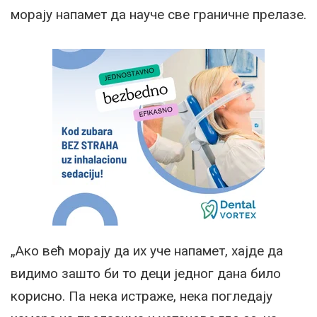
морају напамет да науче све граничне прелазе.
„Ако већ морају да их уче напамет, хајде да
видимо зашто би то деци једног дана било
корисно. Па нека истраже, нека погледају