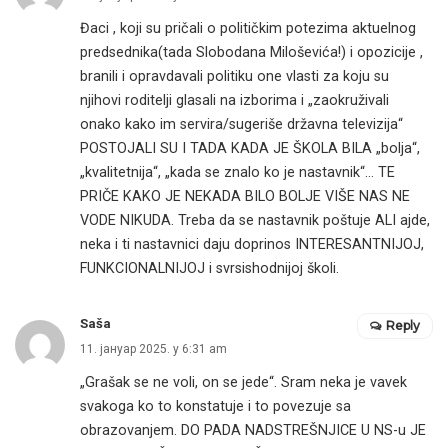
Đaci , koji su pričali o političkim potezima aktuelnog
predsednika(tada Slobodana Miloševića!) i opozicije ,
branili i opravdavali politiku one vlasti za koju su
njihovi roditelji glasali na izborima i „zaokruživali
onako kako im servira/sugeriše državna televizija“
POSTOJALI SU I TADA KADA JE ŠKOLA BILA „bolja“,
„kvalitetnija“, „kada se znalo ko je nastavnik“… TE
PRIČE KAKO JE NEKADA BILO BOLJE VIŠE NAS NE
VODE NIKUDA. Treba da se nastavnik poštuje ALI ajde,
neka i ti nastavnici daju doprinos INTERESANTNIJOJ,
FUNKCIONALNIJOJ i svrsishodnijoj školi.
Saša
Reply
11. јануар 2025. у 6:31 am
„Grašak se ne voli, on se jede“. Sram neka je vavek
svakoga ko to konstatuje i to povezuje sa
obrazovanjem. DO PADA NADSTREŠNJICE U NS-u JE