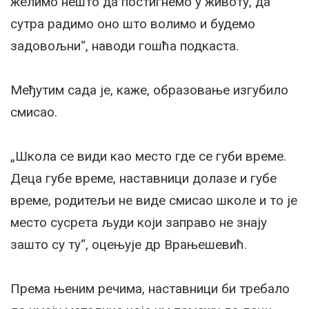
желимо нешто да постигнемо у животу, да
сутра радимо оно што волимо и будемо
задовољни“, наводи гошћа подкаста.
Међутим сада је, каже, образовање изгубило
смисао.
„Школа се види као место где се губи време.
Деца губе време, наставници долазе и губе
време, родитељи не виде смисао школе и то је
место сусрета људи који заправо не знају
зашто су ту“, оцењује др Врањешевић.
Према њеним речима, наставници би требало