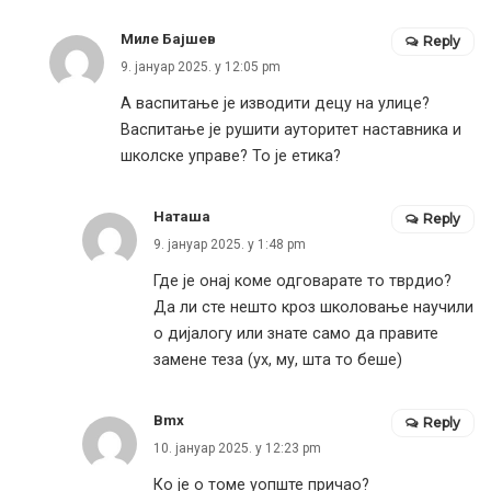
Миле Бајшев
Reply
9. јануар 2025. у 12:05 pm
А васпитање је изводити децу на улице?
Васпитање је рушити ауторитет наставника и
школске управе? То је етика?
Наташа
Reply
9. јануар 2025. у 1:48 pm
Где је онај коме одговарате то тврдио?
Да ли сте нешто кроз школовање научили
о дијалогу или знате само да правите
замене теза (ух, му, шта то беше)
Bmx
Reply
10. јануар 2025. у 12:23 pm
Ко је о томе уопште причао?