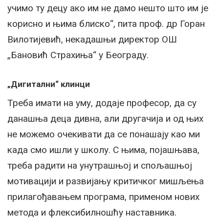
учимо ту децу ако им не дамо нешто што им је
корисно и њима блиско“, пита проф. др Горан
Вилотијевић, некадашњи директор ОШ
„Бановић Страхиња“ у Београду.
„Дигитални“ клинци
Треба имати на уму, додаје професор, да су
данашња деца дивна, али другачија и од њих
не можемо очекивати да се понашају као ми
када смо ишли у школу. С њима, појашњава,
треба радити на унутрашњој и спољашњој
мотивацији и развијању критичког мишљења
прилагођавањем програма, применом нових
метода и флексибилношћу наставника.