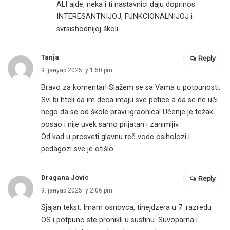
ALI ajde, neka i ti nastavnici daju doprinos
INTERESANTNIJOJ, FUNKCIONALNIJOJ i
svrsishodnijoj školi.
Tanja
Reply
9. јануар 2025. у 1:50 pm
Bravo za komentar! Slažem se sa Vama u potpunosti.
Svi bi hteli da im deca imaju sve petice a da se ne uči
nego da se od škole pravi igraonica! Učenje je težak
posao i nije uvek samo prijatan i zanimljiv.
Od kad u prosveti glavnu reč vode osiholozi i
pedagozi sve je otišlo……
Dragana Jovic
Reply
9. јануар 2025. у 2:06 pm
Sjajan tekst. Imam osnovca, tinejdzera u 7. razredu
OS i potpuno ste pronikli u sustinu. Suvoparna i