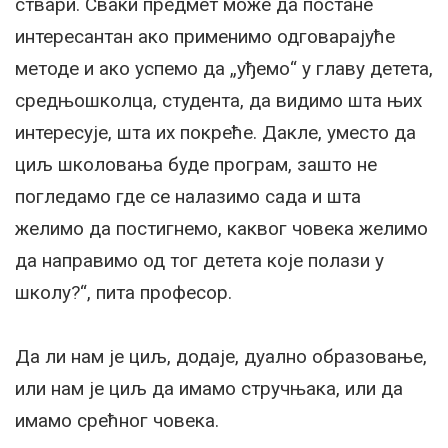
ствари. Сваки предмет може да постане
интересантан ако применимо одговарајуће
методе и ако успемо да „уђемо“ у главу детета,
средњошколца, студента, да видимо шта њих
интересује, шта их покреће. Дакле, уместо да
циљ школовања буде програм, зашто не
погледамо где се налазимо сада и шта
желимо да постигнемо, каквог човека желимо
да направимо од тог детета које полази у
школу?“, пита професор.
Да ли нам је циљ, додаје, дуално образовање,
или нам је циљ да имамо стручњака, или да
имамо срећног човека.