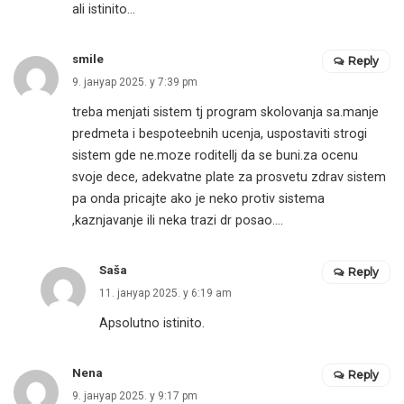
ali istinito…
smile
Reply
9. јануар 2025. у 7:39 pm
treba menjati sistem tj program skolovanja sa.manje
predmeta i bespoteebnih ucenja, uspostaviti strogi
sistem gde ne.moze roditellj da se buni.za ocenu
svoje dece, adekvatne plate za prosvetu zdrav sistem
pa onda pricajte ako je neko protiv sistema
,kaznjavanje ili neka trazi dr posao….
Saša
Reply
11. јануар 2025. у 6:19 am
Apsolutno istinito.
Nena
Reply
9. јануар 2025. у 9:17 pm