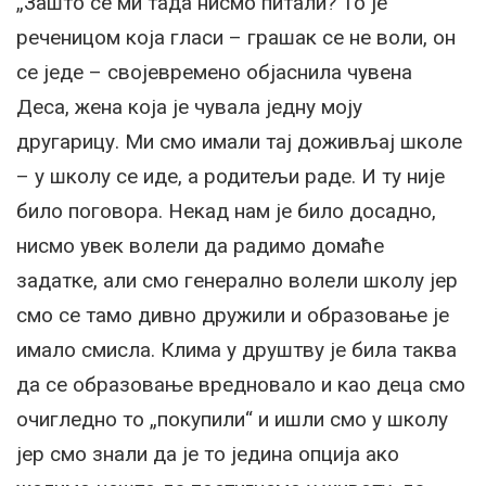
„Зашто се ми тада нисмо питали? То је
реченицом која гласи – грашак се не воли, он
се једе – својевремено објаснила чувена
Деса, жена која је чувала једну моју
другарицу. Ми смо имали тај доживљај школе
– у школу се иде, а родитељи раде. И ту није
било поговора. Некад нам је било досадно,
нисмо увек волели да радимо домаће
задатке, али смо генерално волели школу јер
смо се тамо дивно дружили и образовање је
имало смисла. Клима у друштву је била таква
да се образовање вредновало и као деца смо
очигледно то „покупили“ и ишли смо у школу
јер смо знали да је то једина опција ако