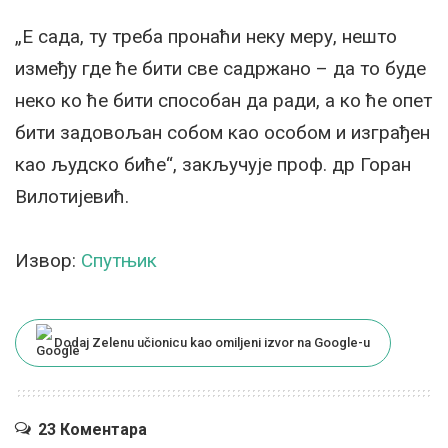
„Е сада, ту треба пронаћи неку меру, нешто
између где ће бити све садржано – да то буде
неко ко ће бити способан да ради, а ко ће опет
бити задовољан собом као особом и изграђен
као људско биће“, закључује проф. др Горан
Вилотијевић.
Извор:
Спутњик
Dodaj Zelenu učionicu kao omiljeni izvor na Google-u
23 Коментара