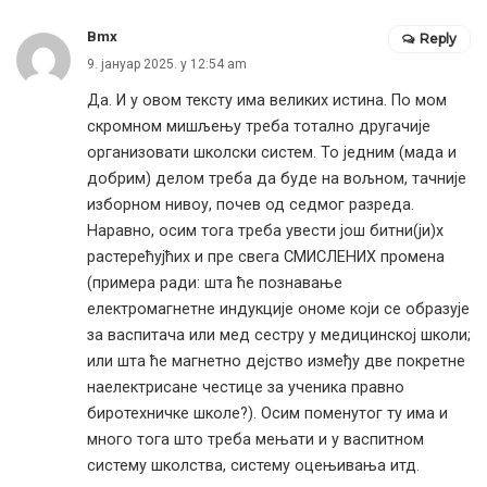
Bmx
Reply
9. јануар 2025. у 12:54 am
Да. И у овом тексту има великих истина. По мом
скромном мишљењу треба тотално другачије
организовати школски систем. То једним (мада и
добрим) делом треба да буде на вољном, тачније
изборном нивоу, почев од седмог разреда.
Наравно, осим тога треба увести још битни(ји)х
растерећујћих и пре свега СМИСЛЕНИХ промена
(примера ради: шта ће познавање
електромагнетне индукције ономе који се образује
за васпитача или мед сестру у медицинској школи;
или шта ће магнетно дејство између две покретне
наелектрисане честице за ученика правно
биротехничке школе?). Осим поменутог ту има и
много тога што треба мењати и у васпитном
систему школства, систему оцењивања итд.