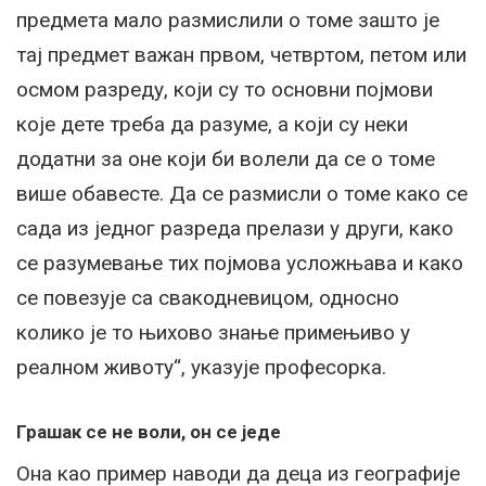
предмета мало размислили о томе зашто је
тај предмет важан првом, четвртом, петом или
осмом разреду, који су то основни појмови
које дете треба да разуме, а који су неки
додатни за оне који би волели да се о томе
више обавесте. Да се размисли о томе како се
сада из једног разреда прелази у други, како
се разумевање тих појмова усложњава и како
се повезује са свакодневицом, односно
колико је то њихово знање примењиво у
реалном животу“, указује професорка.
Грашак се не воли, он се једе
Она као пример наводи да деца из географије