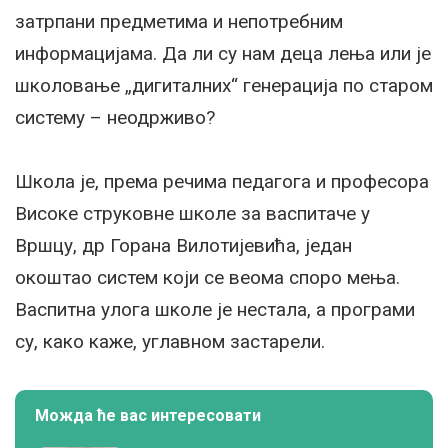
затрпани предметима и непотребним
информацијама. Да ли су нам деца лења или је
школовање „дигиталних“ генерација по старом
систему – неодрживо?
Школа је, према речима педагога и професора
Високе струковне школе за васпитаче у
Вршцу, др Горана Вилотијевића, један
окоштао систем који се веома споро мења.
Васпитна улога школе је нестала, а програми
су, како каже, углавном застарели.
Можда ће вас интересовати