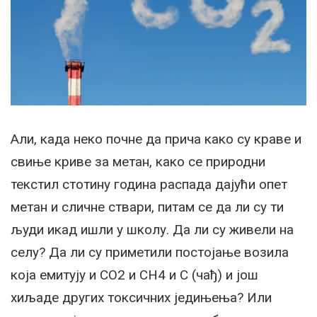
Али, када неко почне да прича како су краве и
свиње криве за метан, како се природни
текстил стотину година распада дајући опет
метан и сличне ствари, питам се да ли су ти
људи икад ишли у школу. Да ли су живели на
селу? Да ли су приметили постојање возила
која емитују и CO2 и CH4 и C (чађ) и још
хиљаде других токсичних једињења? Или