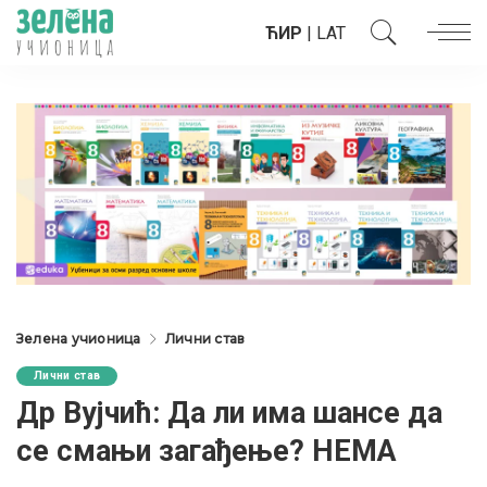
ЋИР
|
LAT
Зелена учионица
Лични став
Лични став
Др Вујчић: Да ли има шансе да
се смањи загађење? НЕМА