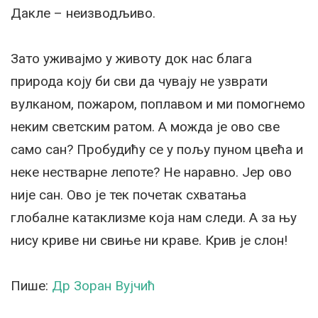
Дакле – неизводљиво.
Зато уживајмо у животу док нас блага
природа коју би сви да чувају не узврати
вулканом, пожаром, поплавом и ми помогнемо
неким светским ратом. А можда је ово све
само сан? Пробудићу се у пољу пуном цвећа и
неке нестварне лепоте? Не наравно. Јер ово
није сан. Ово је тек почетак схватања
глобалне катаклизме која нам следи. А за њу
нису криве ни свиње ни краве. Крив је слон!
Пише:
Др Зоран Вујчић