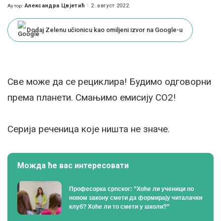
Александра Цвјетић
2. август 2022.
Аутор:
Posted
by
Dodaj Zelenu učionicu kao omiljeni izvor na Google-u
Све може да се рециклира! Будимо одговорни
према планети. Смањимо емисију CO2!
Серија реченица које ништа не значе.
Можда ће вас интересовати
Професорка српског: ”Хоће ли ученици по
новом закону смети да формирају читалачки
клуб? Хоће ли то смети у школи?”