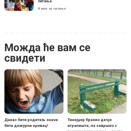
питања
8 мин за читање
Можда ће вам се
свидети
Данас бити родитељ значи
Тинејџер бранио дечје
бити дежурни кривац!
игралиште, па завршио с