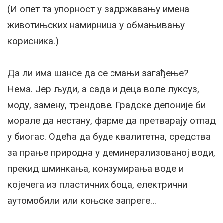
(И опет та упорност у задржавању имена
животињских намирница у обмањивању
корисника.)
Да ли има шансе да се смањи загађење?
Нема. Јер људи, а сада и деца воле луксуз,
моду, замену, трендове. Градске депоније би
морале да нестану, фарме да претварају отпад
у биогас. Одећа да буде квалитетна, средства
за прање природна у деминерализованој води,
прекид шминкања, конзумирања воде и
којечега из пластичних боца, електрични
аутомобили или коњске запреге…