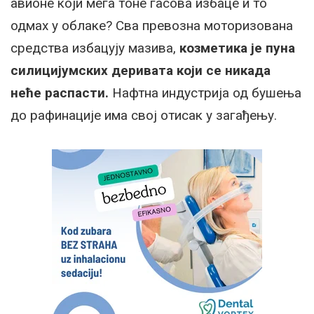
авионe који мега тоне гасова избаце и то
одмах у облаке? Сва превозна моторизована
средства избацују мазива,
козметика је пуна
силицијумских деривата који се никада
неће распасти.
Нафтна индустрија од бушења
до рафинације има свој отисак у загађењу.