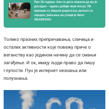
Пре 30 година: Ако се дете пожали да му је
досадно – одмах добије неки посао, ТВ
програм су бирали родитељи, ручало се
заједно, јављање на улици је било
ОБАВЕЗНО
Толико празних препричавања, сличица и
осталих активности које повежу приче о
веганству као једином начину да се смањи
загађење. И ок, имају људи право да пишу
глупости. Пун је интернет незнања или
полузнања.