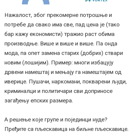
Нажалост, због прекомерне потрошње и
потребе да свако има све, пад цена је (тако
бар кажу економисти) тражио раст обима
производње. Више и више и више. Па онда
мода, па опет замена старих (добрих) ствари
новим (лошијим). Пример: многи избацују
дрвени намештај и мењају га намештајем од
иверице. Пушачи, наркомани, покварени људи,
криминалци и политичари сви доприносе
загађењу епских размера.
А решење које групе и појединци нуде?
Пређите са пљескавица на биљне пљескавице.