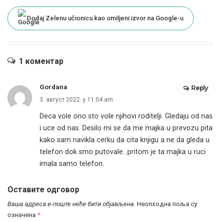
Dodaj Zelenu učionicu kao omiljeni izvor na Google-u
1 коментар
Gordana
Reply
3. август 2022. у 11:04 am
Deca vole ono sto vole njihovi roditelji. Gledaju od nas
i uce od nas. Desilo mi se da me majka u prevozu pita
kako sam navikla cerku da cita knjigu a ne da gleda u
telefon dok smo putovale…pritom je ta majka u ruci
imala samo telefon.
Оставите одговор
Ваша адреса е-поште неће бити објављена.
Неопходна поља су
означена
*