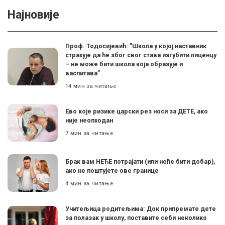
Најновије
Проф. Тодосијевић: ”Школа у којој наставник
страхује да ће због свог става изгубити лиценцу
– не може бити школа која образује и
васпитава”
14 мин за читање
Ево које ризике царски рез носи за ДЕТЕ, ако
није неопходан
7 мин за читање
Брак вам НЕЋЕ потрајати (или неће бити добар),
ако не поштујете ове границе
4 мин за читање
Учитељица родитељима: Док припремате дете
за полазак у школу, поставите себи неколико