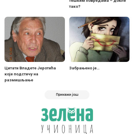
тешким повредама – докле
тако?
Цитати Владетe Јеротићa
Забрањено је…
које подстичу на
размишљање
Прикажи још