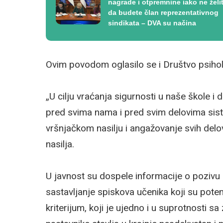
nagrade i otpremnine iako ne želi
da budete član reprezentativnog
sindikata – DVA su načina
Ovim povodom oglasilo se i Društvo psiholo
„U cilju vraćanja sigurnosti u naše škole i 
pred svima nama i pred svim delovima sis
vršnjačkom nasilju i angažovanje svih del
nasilja.
U javnost su dospele informacije o poziv
sastavljanje spiskova učenika koji su potenci
kriterijum, koji je ujedno i u suprotnosti 