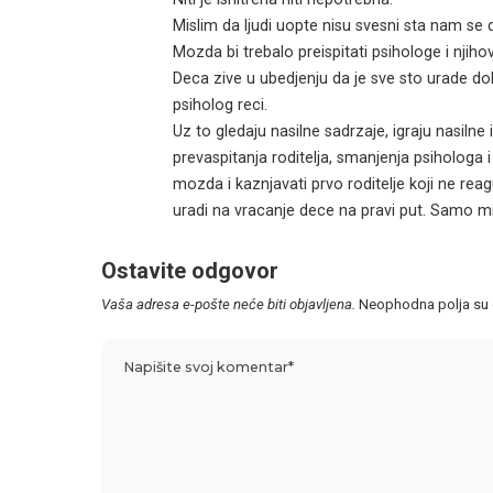
Mislim da ljudi uopte nisu svesni sta nam se d
Mozda bi trebalo preispitati psihologe i njihov
Deca zive u ubedjenju da je sve sto urade dobro
psiholog reci.
Uz to gledaju nasilne sadrzaje, igraju nasilne 
prevaspitanja roditelja, smanjenja psiholog
mozda i kaznjavati prvo roditelje koji ne rea
uradi na vracanje dece na pravi put. Samo mi
Ostavite odgovor
Vaša adresa e-pošte neće biti objavljena.
Neophodna polja su