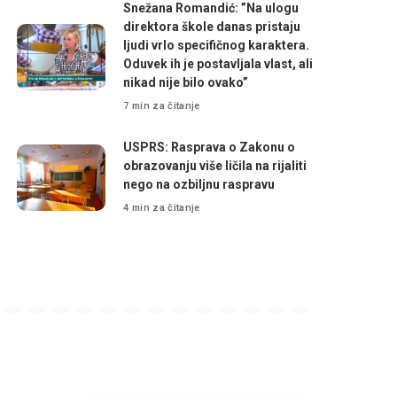
Snežana Romandić: ”Na ulogu
direktora škole danas pristaju
ljudi vrlo specifičnog karaktera.
Oduvek ih je postavljala vlast, ali
nikad nije bilo ovako”
7 min za čitanje
USPRS: Rasprava o Zakonu o
obrazovanju više ličila na rijaliti
nego na ozbiljnu raspravu
4 min za čitanje