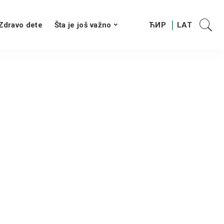
Zdravo dete
Šta je još važno