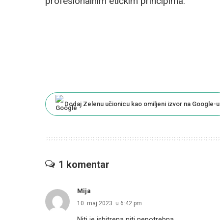
profesionalnim etičkim principima.
Dodaj Zelenu učionicu kao omiljeni izvor na Google-u
1 komentar
Mija
10. maj 2023. u 6:42 pm
Niti je ishitrena niti nepotrebna.