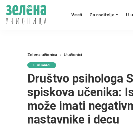
Vesti
Za roditelje
U u
Zelena učionica
U učionici
U učionici
Društvo psihologa Sr
spiskova učenika: I
može imati negativn
nastavnike i decu