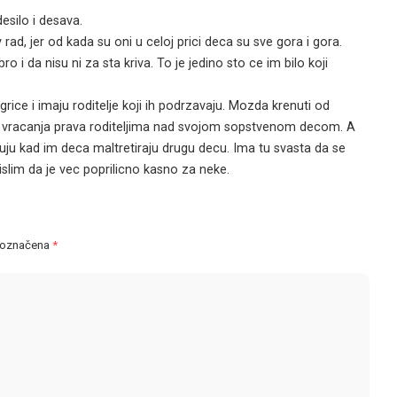
esilo i desava.
 rad, jer od kada su oni u celoj prici deca su sve gora i gora.
 i da nisu ni za sta kriva. To je jedino sto ce im bilo koji
igrice i imaju roditelje koji ih podrzavaju. Mozda krenuti od
a i vracanja prava roditeljima nad svojom sopstvenom decom. A
guju kad im deca maltretiraju drugu decu. Ima tu svasta da se
slim da je vec poprilicno kasno za neke.
 označena
*