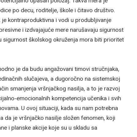
 potencijalno opasan položaj. Takva mera je
dice po decu, roditelje, škole i čitavo društvo.
 je kontraproduktivna i vodi u produbljivanje
resivne i izdvajajuće mere narušavaju sigurnost
 sigurnost školskog okruženja mora biti prioritet
phodno je da budu angažovani timovi stručnjaka,
jedinačnih slučajeva, a dugoročno na sistemskoj
način smanjenja vršnjačkog nasilja, a to je razvoj
ocijalno-emocionalnih kompetencija učenika i svih
novama. U ovoj situaciji, kada su nam potrebna
a da je vršnjačko nasilje složen fenomen, koji
ane i planske akcije koje su u skladu sa