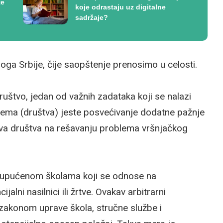
te
koje odrastaju uz digitalne
sadržaje?
ga Srbije, čije saopštenje prenosimo u celosti.
društvo, jedan od važnih zadataka koji se nalazi
tema (društva) jeste posvećivanje dodatne pažnje
ova društva na rešavanju problema vršnjačkog
u upućenom školama koji se odnose na
jalni nasilnici ili žrtve. Ovakav arbitrarni
sa zakonom uprave škola, stručne službe i