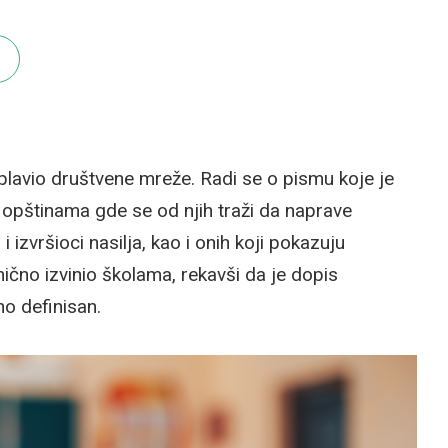
eplavio društvene mreže. Radi se o pismu koje je
 opštinama gde se od njih traži da naprave
i izvršioci nasilja, kao i onih koji pokazuju
čno izvinio školama, rekavši da je dopis
o definisan.