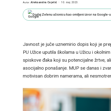
Aleksandra Cvjetić
10. maj 2023.
Autor:
Posted
by
Dodaj Zelenu učionicu kao omiljeni izvor na Google-u
Javnost je juče uznemirio dopis koji je pr
PU Užice uputila školama u Užicu i okolnim
spiskove đaka koji su potencijalne žrtve, ali 
asocijalno ponašanje. MUP se danas i zvani
motivisan dobrim namerama, ali nesmotren