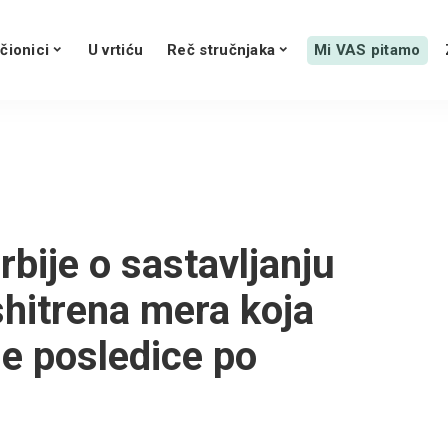
čionici
U vrtiću
Reč stručnjaka
Mi VAS pitamo
bije o sastavljanju
shitrena mera koja
e posledice po