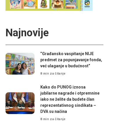
Najnovije
”Građansko vaspitanje NIJE
predmet za popunjavanje fonda,
već ulaganje u budućnost”
8 min za čitanje
Kako do PUNOG iznosa
jubilarne nagrade i otpremnine
iako ne želite da budete član
reprezentativnog sindikata –
DVA su načina
8 min za čitanje