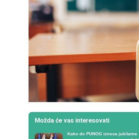
Možda će vas interesovati
Kako do PUNOG iznosa jubilarne