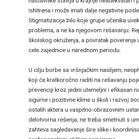
nastavnike stavlja u krajnje neadekvatan i
ishitrena i može imati dalje negativne posle
Stigmatizacija bilo koje grupe učenika uvek
problema, a ne ka njegovom rešavanju. Rep
školskog okruženja, a povratak poverenja u
cele zajednice u narednom periodu.
U cilju borbe sa vršnjačkim nasiljem, neo
koji će kratkoročno raditi na rešavanju po
prevenciji kroz jedini utemeljni i efikasan 
sigurne i pozitivne klime u školi i razvoj s
ostalih aktera u vaspitno-obrazovnim usta
delotvorna rešenja, ne treba smetnuti s um
zahteva sagledavanje šire slike i koordinis