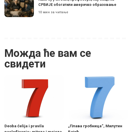
СРБИЈЕ обогатили америчко образовање
10 мин за читање
Можда ће вам се
свидети
Deoba ćelija i pravila
„Плава гробница“, Милутин
nasleđivanja- mitoza i mejoza
Бојић