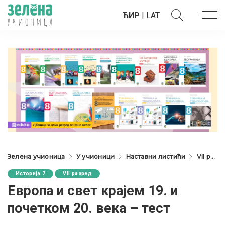
ЋИР
|
LAT
Зелена учионица
У учионици
Наставни листићи
VII разред
Историја 7
VII разред
Европа и свет крајем 19. и
почетком 20. века – тест