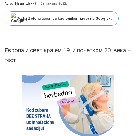
Нада Шакић
29. јануар 2022.
Аутор:
Posted
by
Dodaj Zelenu učionicu kao omiljeni izvor na Google-u
Европа и свет крајем 19. и почетком 20. века –
тест