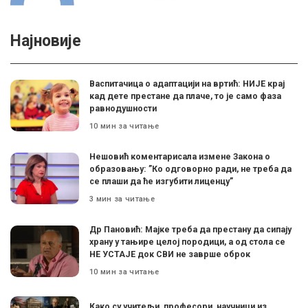
Најновије
Васпитачица о адаптацији на вртић: НИЈЕ крај
кад дете престане да плаче, то је само фаза
равнодушности
10 мин за читање
Нешовић коментарисала измене Закона о
образовању: ”Ко одговорно ради, не треба да
се плаши да ће изгубити лиценцу”
3 мин за читање
Др Пановић: Мајке треба да престану да сипају
храну у тањире целој породици, а од стола се
НЕ УСТАЈЕ док СВИ не заврше оброк
10 мин за читање
Како су учитељи, професори, научници из