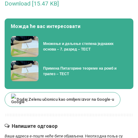
Download [15.47 KB]
Можда ће вас интересовати
Множење и дељење степена једнаких
основа – 7. разред – ТЕСТ
Примена Питагорине теореме на ромб и
трапез – ТЕСТ
Dodaj Zelenu učionicu kao omiljeni izvor na Google-u
Напишите одговор
Ваша адреса е-поште неће бити објављена.
Неопходна поља су