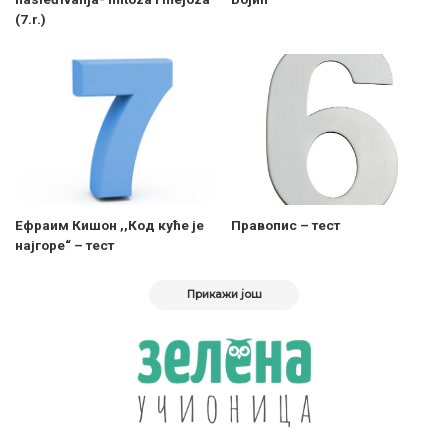
(7.r.)
Ефраим Кишон ,,Код куће је
Правопис – тест
најгоре“ – тест
Прикажи још