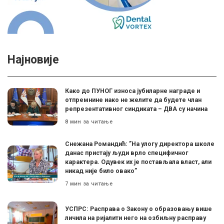
Најновије
Како до ПУНОГ износа јубиларне награде и
отпремнине иако не желите да будете члан
репрезентативног синдиката – ДВА су начина
8 мин за читање
Снежана Романдић: ”На улогу директора школе
данас пристају људи врло специфичног
карактера. Одувек их је постављала власт, али
никад није било овако”
7 мин за читање
УСПРС: Расправа о Закону о образовању више
личила на ријалити него на озбиљну расправу