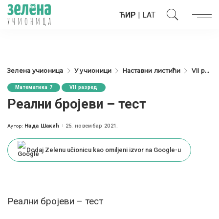
ЋИР
|
LAT
Зелена учионица
У учионици
Наставни листићи
VII разред
Математика 7
VII разред
Реални бројеви – тест
Нада Шакић
25. новембар 2021.
Аутор:
Posted
by
Dodaj Zelenu učionicu kao omiljeni izvor na Google-u
Реални бројеви – тест