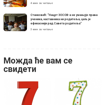
4 мин за читање
Станковић: ”Нацрт ЗОСОВ-а не умањује права
ученика, наставника ни родитеља, циљ је
ефикаснији рад Савета родитеља”
3 мин за читање
Можда ће вам се
свидети