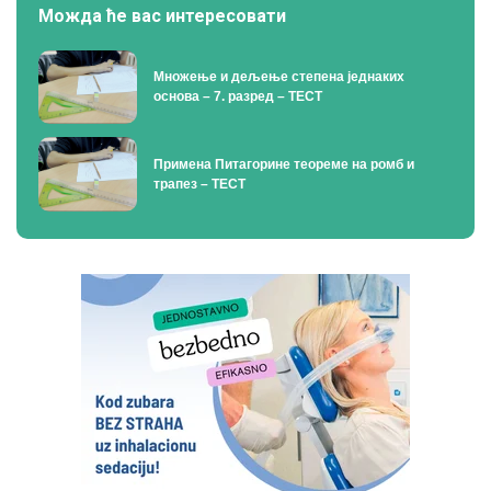
Можда ће вас интересовати
Множење и дељење степена једнаких
основа – 7. разред – ТЕСТ
Примена Питагорине теореме на ромб и
трапез – ТЕСТ