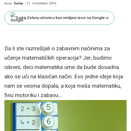
Sanja
11. novembar 2016.
Autor:
Posted
by
Dodaj Zelenu učionicu kao omiljeni izvor na Google-u
Da li ste razmišljali o zabavnim načinima za
učenje matematičkih operacija? Jer, budimo
iskreni, deci matematika ume da bude dosadna
ako se uči na klasičan način. Evo jedne ideje koja
nam se veoma dopala, a koja meša matematiku,
finu motoriku i zabavu…