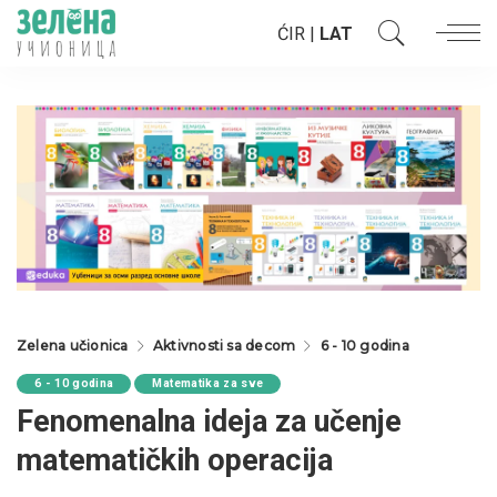
ĆIR
|
LAT
Zelena učionica
Aktivnosti sa decom
6 - 10 godina
6 - 10 godina
Matematika za sve
Fenomenalna ideja za učenje
matematičkih operacija