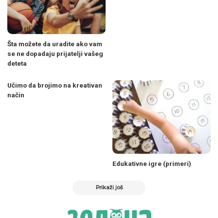
Šta možete da uradite ako vam
se ne dopadaju prijatelji vašeg
deteta
Učimo da brojimo na kreativan
način
Edukativne igre (primeri)
Prikaži još