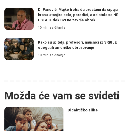
Dr Panović: Majke treba da prestanu da sipaju
hranu u tanjire celoj porodici, a od stola se NE
USTAJE dok SVI ne završe obrok
10 min za čitanje
Kako su učitelji, profesori, naučnici iz SRBIJE
obogatili američko obrazovanje
10 min za čitanje
Možda će vam se svideti
Didaktičko slike