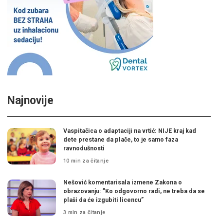
Najnovije
Vaspitačica o adaptaciji na vrtić: NIJE kraj kad
dete prestane da plače, to je samo faza
ravnodušnosti
10 min za čitanje
Nešović komentarisala izmene Zakona o
obrazovanju: ”Ko odgovorno radi, ne treba da se
plaši da će izgubiti licencu”
3 min za čitanje