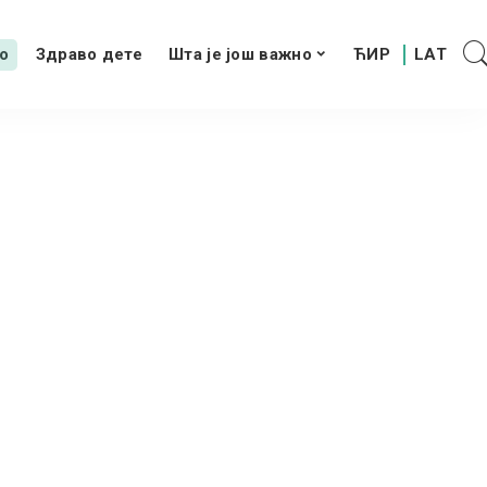
о
Здраво дете
Шта је још важно