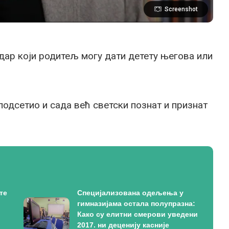
Screenshot
 дар који родитељ могу дати детету његова или
, подсетио и сада већ светски познат и признат
те
Специјализована одељења у
гимназијама остала полупразна:
Како су елитни смерови уведени
2017. ни деценију касније