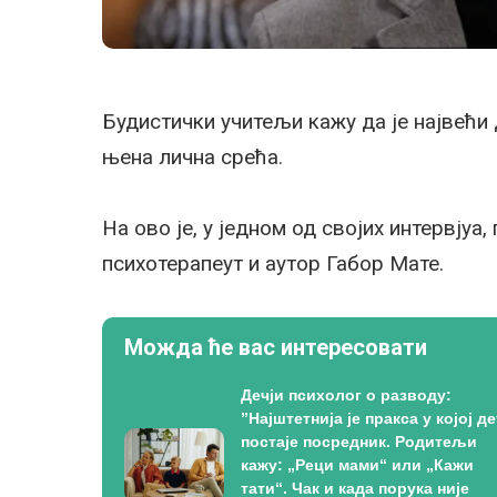
Будистички учитељи кажу да је највећи
њена лична срећа.
На ово је, у једном од својих интервјуа
психотерапеут и аутор Габор Мате.
Можда ће вас интересовати
Дечји психолог о разводу:
”Најштетнија је пракса у којој де
постаје посредник. Родитељи
кажу: „Реци мами“ или „Кажи
тати“. Чак и када порука није