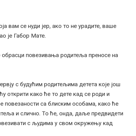
а вам се нуди јер, ако то не урадите, ваше
ао је Габор Мате.
се обрасци повезивања родитеља преносе на
тервју с будућим родитељима детета које још
ћу открити како ће то дете кад се роди и
ве повезаности са блиским особама, како ће
итеља и слично. То ће, онда, даље предвидети
 повезивати с људима у свом окружењу кад