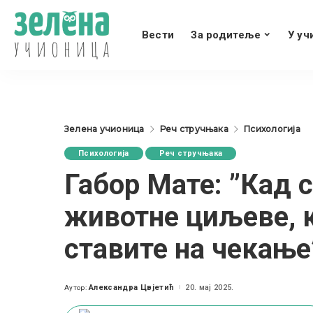
Вести
За родитеље
У уч
Зелена учионица
Реч стручњака
Психологија
Психологија
Реч стручњака
Габор Мате: ”Кад с
животне циљеве, к
ставите на чекање
Александра Цвјетић
20. мај 2025.
Аутор:
Posted
by