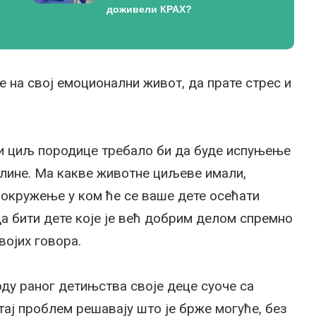
доживели КРАХ?
е на свој емоционални живот, да прате стрес и
и циљ породице требало би да буде испуњење
оплине. Ма какве животне циљеве имали,
е окружење у ком ће се ваше дете осећати
да бити дете које је већ добрим делом спремно
војих говора.
ду раног детињства своје деце суоче са
тај проблем решавају што је брже могуће, без