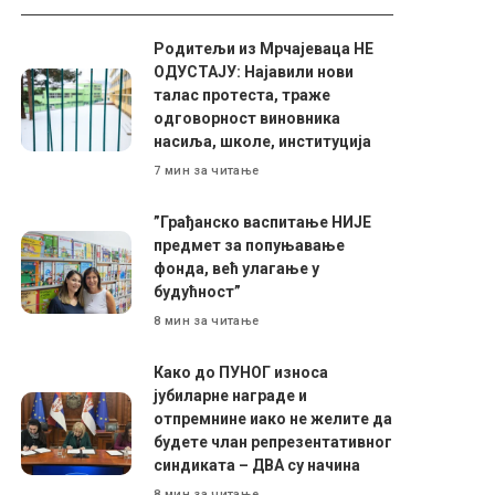
Родитељи из Мрчајеваца НЕ
ОДУСТАЈУ: Најавили нови
талас протеста, траже
одговорност виновника
насиља, школе, институција
7 мин за читање
”Грађанско васпитање НИЈЕ
предмет за попуњавање
фонда, већ улагање у
будућност”
8 мин за читање
Како до ПУНОГ износа
јубиларне награде и
отпремнине иако не желите да
будете члан репрезентативног
синдиката – ДВА су начина
8 мин за читање