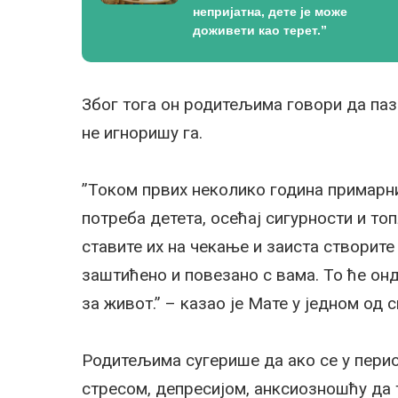
непријатна, дете је може
доживети као терет.”
Због тога он родитељима говори да паз
не игноришу га.
”Током првих неколико година примарн
потреба детета, осећај сигурности и т
ставите их на чекање и заиста створит
заштићено и повезано с вама. То ће он
за живот.” – казао је Мате у једном од с
Родитељима сугерише да ако се у перио
стресом, депресијом, анксиозношћу да 