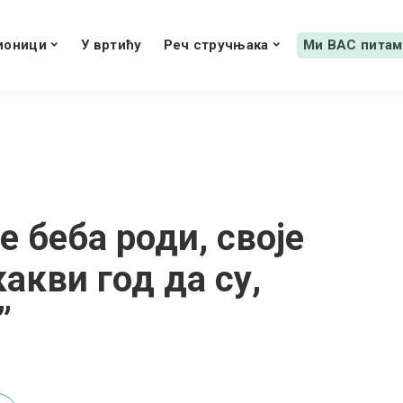
ионици
У вртићу
Реч стручњака
Ми ВАС питам
е беба роди, своје
акви год да су,
”