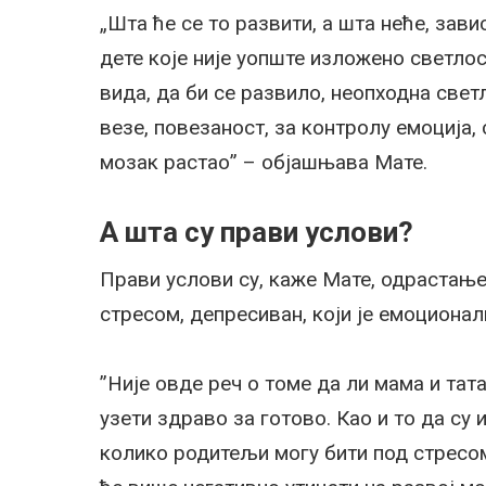
„Шта ће се то развити, а шта неће, за
дете које није уопште изложено светлос
вида, да би се развило, неопходна свет
везе, повезаност, за контролу емоција, 
мозак растао” – објашњава Мате.
А шта су прави услови?
Прави услови су, каже Мате, одрастање
стресом, депресиван, који је емоционал
”Није овде реч о томе да ли мама и тат
узети здраво за готово. Као и то да су
колико родитељи могу бити под стресом