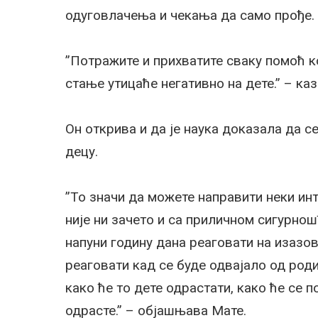
одуговлачења и чекања да само прође.
”Потражите и прихватите сваку помоћ кој
стање утицаће негативно на дете.” – каз
Он открива и да је наука доказала да 
децу.
”То значи да можете направити неки ин
није ни зачето и са приличном сигурнош
напуни годину дана реаговати на изазо
реаговати кад се буде одвајало од род
како ће то дете одрастати, како ће се
одрасте.” – објашњава Мате.