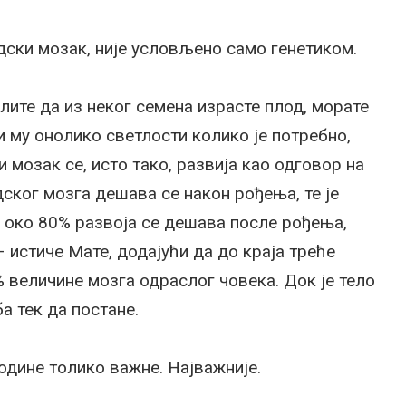
удски мозак, није условљено само генетиком.
лите да из неког семена израсте плод, морате
 му онолико светлости колико је потребно,
и мозак се, исто тако, развија као одговор на
ског мозга дешава се након рођења, те је
к око 80% развоја се дешава после рођења,
– истиче Мате, додајући да до краја треће
% величине мозга одраслог човека. Док је тело
а тек да постане.
године толико важне. Најважније.