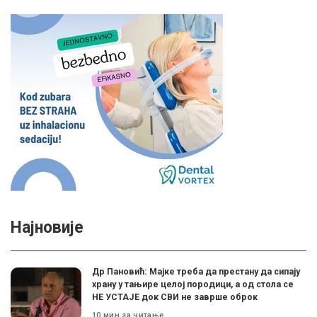
Најновије
Др Пановић: Мајке треба да престану да сипају
храну у тањире целој породици, а од стола се
НЕ УСТАЈЕ док СВИ не заврше оброк
10 мин за читање