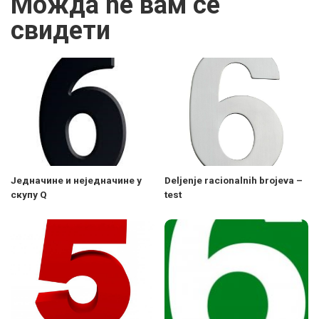
Можда ће вам се
свидети
Једначине и неједначине у
Deljenje racionalnih brojeva –
скупу Q
test