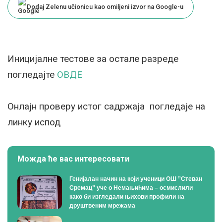
Dodaj Zelenu učionicu kao omiljeni izvor na Google-u
Иницијалне тестове за остале разреде
погледајте
ОВДЕ
Онлајн проверу истог садржаја погледаје на
линку испод
Можда ће вас интересовати
Генијалан начин на који ученици ОШ ”Стеван
Сремац” уче о Немањићима – осмислили
како би изгледали њихови профили на
друштвеним мрежама