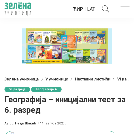
ЋИР
|
LAT
Зелена учионица
У учионици
Наставни листићи
VI разред
VI разред
Географија 6
Географија – иницијални тест за
6. разред
Нада Шакић
11. август 2023.
Аутор:
Posted
by