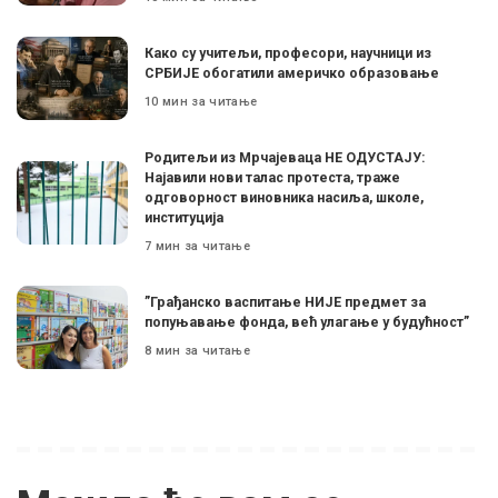
Како су учитељи, професори, научници из
СРБИЈЕ обогатили америчко образовање
10 мин за читање
Родитељи из Мрчајеваца НЕ ОДУСТАЈУ:
Најавили нови талас протеста, траже
одговорност виновника насиља, школе,
институција
7 мин за читање
”Грађанско васпитање НИЈЕ предмет за
попуњавање фонда, већ улагање у будућност”
8 мин за читање