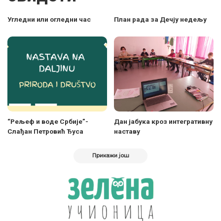
Угледни или огледни час
План рада за Дечју недељу
“Рељеф и воде Србије”-
Дан јабука кроз интегративну
Слађан Петровић Ђуса
наставу
Прикажи још