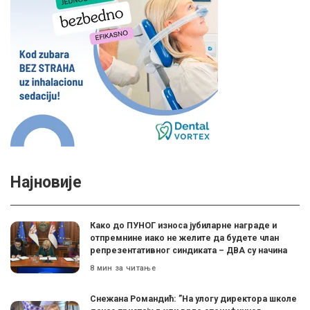
Најновије
Како до ПУНОГ износа јубиларне награде и
отпремнине иако не желите да будете члан
репрезентативног синдиката – ДВА су начина
8 мин за читање
Снежана Романдић: ”На улогу директора школе