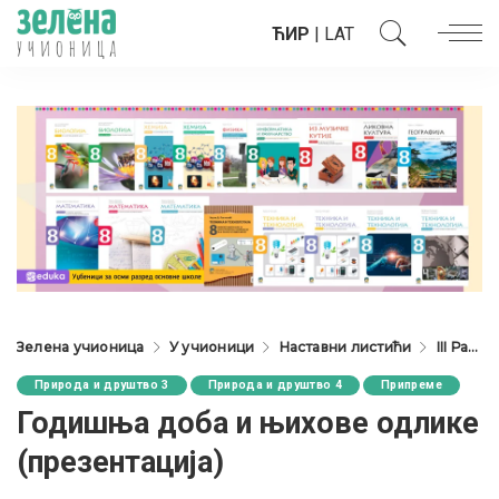
ЋИР
|
LAT
Зелена учионица
У учионици
Наставни листићи
III Разред
Природа и друштво 3
Природа и друштво 4
Припреме
Годишња доба и њихове одлике
(презентација)