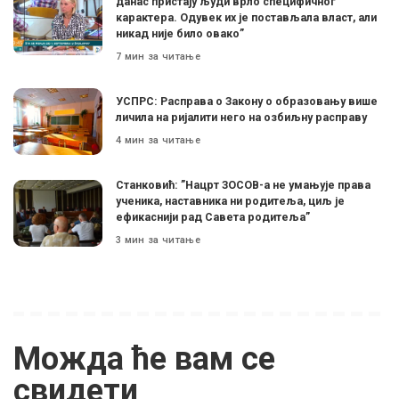
данас пристају људи врло специфичног
карактера. Одувек их је постављала власт, али
никад није било овако”
7 мин за читање
УСПРС: Расправа о Закону о образовању више
личила на ријалити него на озбиљну расправу
4 мин за читање
Станковић: ”Нацрт ЗОСОВ-а не умањује права
ученика, наставника ни родитеља, циљ је
ефикаснији рад Савета родитеља”
3 мин за читање
Можда ће вам се
свидети