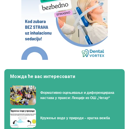
Можда ће вас интересовати
Формативно оцењивање и диференцирана
настава у пракси: Лекције из ОШ „Чегар“
Кружење воде у природи – кратка вежба