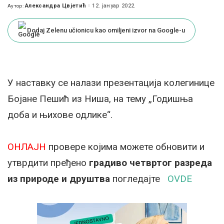
Александра Цвјетић
12. јануар 2022.
Аутор:
Posted
by
Dodaj Zelenu učionicu kao omiljeni izvor na Google-u
У наставку се налази презентација колегинице
Бојане Пешић из Ниша, на тему „Годишња
доба и њихове одлике“.
ОНЛАЈН
провере којима можете обновити и
утврдити пређено
градиво четвртог разреда
из природе и друштва
погледајте
OVDE