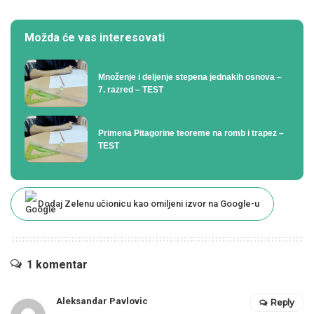
Možda će vas interesovati
Množenje i deljenje stepena jednakih osnova –
7. razred – TEST
Primena Pitagorine teoreme na romb i trapez –
TEST
Dodaj Zelenu učionicu kao omiljeni izvor na Google-u
1 komentar
Aleksandar Pavlovic
Reply