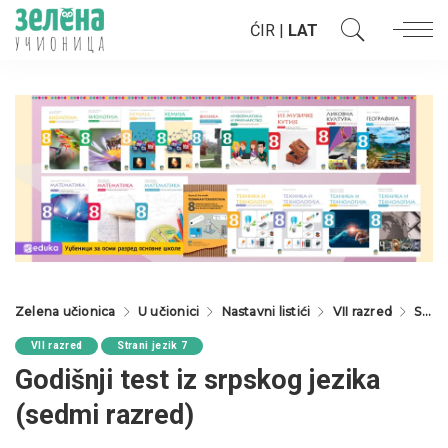
ĆIR
|
LAT
Zelena učionica
U učionici
Nastavni listići
VII razred
Strani jezik 7
VII razred
Strani jezik 7
Godišnji test iz srpskog jezika
(sedmi razred)