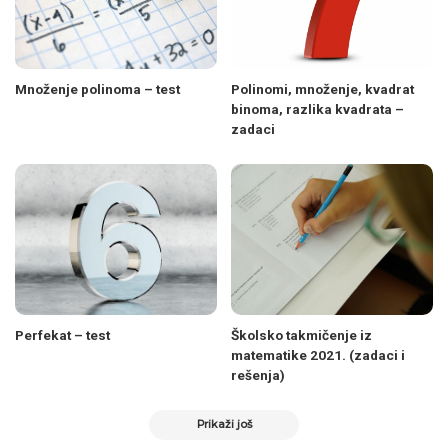
Množenje polinoma – test
Polinomi, množenje, kvadrat
binoma, razlika kvadrata –
zadaci
Perfekat – test
Školsko takmičenje iz
matematike 2021. (zadaci i
rešenja)
Prikaži još