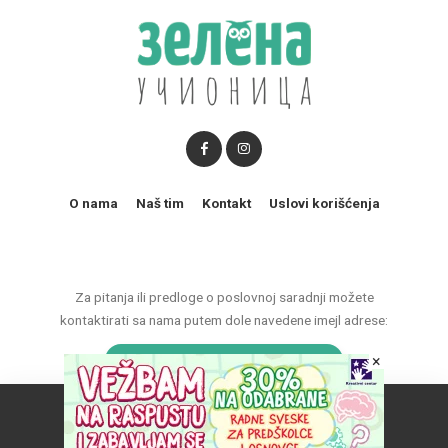
O nama
Naš tim
Kontakt
Uslovi korišćenja
Za pitanja ili predloge o poslovnoj saradnji možete
kontaktirati sa nama putem dole navedene imejl adrese:
×
marketing@zelenaucionica.com
Naš vebsajt koristi kolačiće da poboljša vaše iskustvo.
© 2011-2024 Copyright by Zelena učionica. All Rights reserved.
Prihvatam