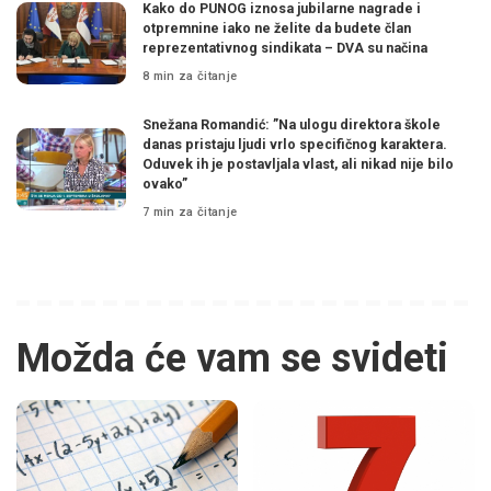
Kako do PUNOG iznosa jubilarne nagrade i
otpremnine iako ne želite da budete član
reprezentativnog sindikata – DVA su načina
8 min za čitanje
Snežana Romandić: ”Na ulogu direktora škole
danas pristaju ljudi vrlo specifičnog karaktera.
Oduvek ih je postavljala vlast, ali nikad nije bilo
ovako”
7 min za čitanje
Možda će vam se svideti