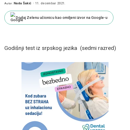
Nada Šakić
11. decembar 2021.
Autor:
Posted
by
Dodaj Zelenu učionicu kao omiljeni izvor na Google-u
Godišnji test iz srpskog jezika (sedmi razred)