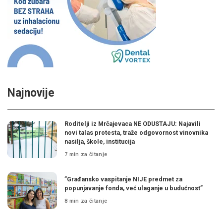
Najnovije
Roditelji iz Mrčajevaca NE ODUSTAJU: Najavili
novi talas protesta, traže odgovornost vinovnika
nasilja, škole, institucija
7 min za čitanje
”Građansko vaspitanje NIJE predmet za
popunjavanje fonda, već ulaganje u budućnost”
8 min za čitanje