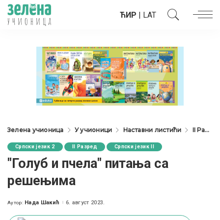
ЋИР
|
LAT
Зелена учионица
У учионици
Наставни листићи
II Разред
Српски језик 2
II Разред
Српски језик II
"Голуб и пчела" питања са
решењима
Нада Шакић
6. август 2023.
Аутор:
Posted
by