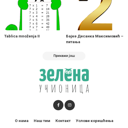
Tablica množenja II
Бајке Десанка Максимовић –
питања
Прикажи још
О нама
Наш тим
Контакт
Услови коришћења