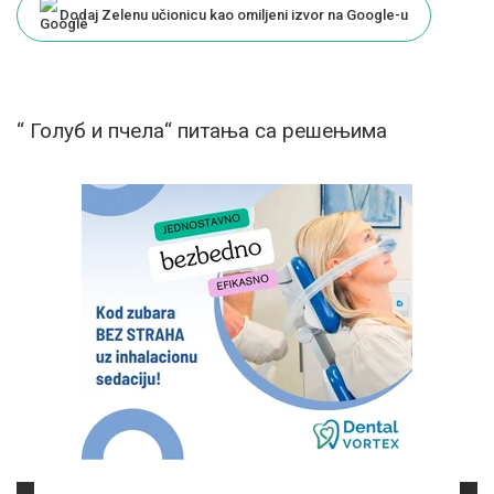
Dodaj Zelenu učionicu kao omiljeni izvor na Google-u
“ Голуб и пчела“ питања са решењима