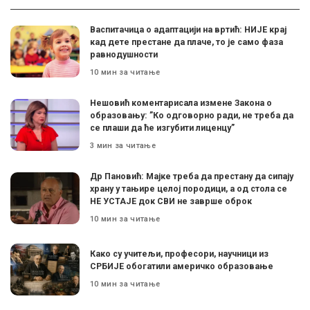
Васпитачица о адаптацији на вртић: НИЈЕ крај
кад дете престане да плаче, то је само фаза
равнодушности
10 мин за читање
Нешовић коментарисала измене Закона о
образовању: ”Ко одговорно ради, не треба да
се плаши да ће изгубити лиценцу”
3 мин за читање
Др Пановић: Мајке треба да престану да сипају
храну у тањире целој породици, а од стола се
НЕ УСТАЈЕ док СВИ не заврше оброк
10 мин за читање
Како су учитељи, професори, научници из
СРБИЈЕ обогатили америчко образовање
10 мин за читање