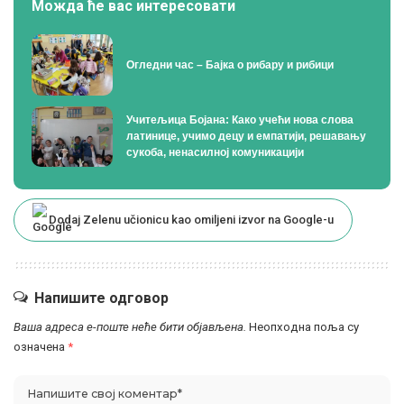
Можда ће вас интересовати
Огледни час – Бајка о рибару и рибици
Учитељица Бојана: Како учећи нова слова
латинице, учимо децу и емпатији, решавању
сукоба, ненасилној комуникацији
Dodaj Zelenu učionicu kao omiljeni izvor na Google-u
Напишите одговор
Ваша адреса е-поште неће бити објављена.
Неопходна поља су
означена
*