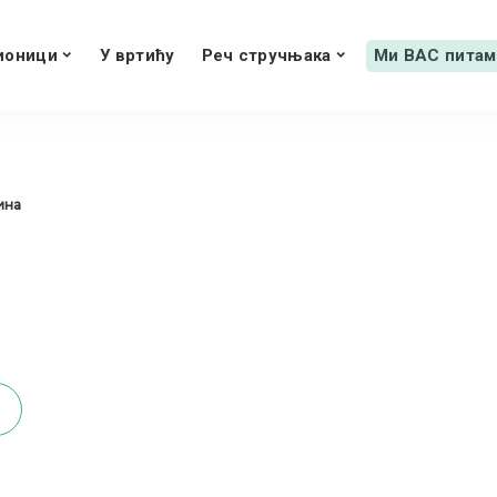
ионици
У вртићу
Реч стручњака
Ми ВАС питам
дина