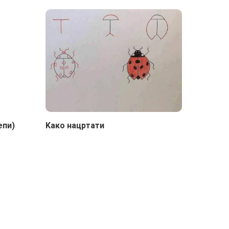
епи)
Kaко нацртати