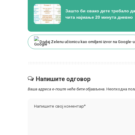
Зашто би свако дете требало д
чита најмање 20 минута дневно
Dodaj Zelenu učionicu kao omiljeni izvor na Google-u
Напишите одговор
Ваша адреса е-поште неће бити објављена.
Неопходна пољ