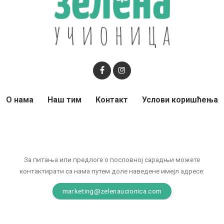
О нама
Наш тим
Контакт
Услови коришћења
За питања или предлоге о пословној сарадњи можете
контактирати са нама путем доле наведене имејл адресе:
marketing@zelenaucionica.com