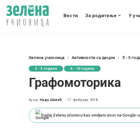
Вести
За родитеље
У уч
Зелена учионица
Активности са децом
3 - 5 го
3 - 5 година
6 - 10 година
Графомоторика
Нада Шакић
17. фебруар 2018.
Аутор:
Posted
by
Dodaj Zelenu učionicu kao omiljeni izvor na Google-u