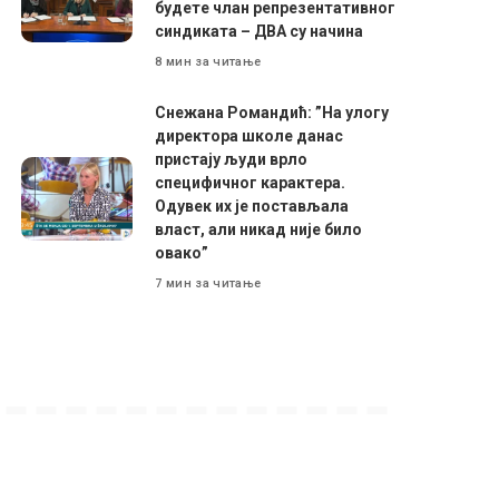
будете члан репрезентативног
синдиката – ДВА су начина
8 мин за читање
Снежана Романдић: ”На улогу
директора школе данас
пристају људи врло
специфичног карактера.
Одувек их је постављала
власт, али никад није било
овако”
7 мин за читање