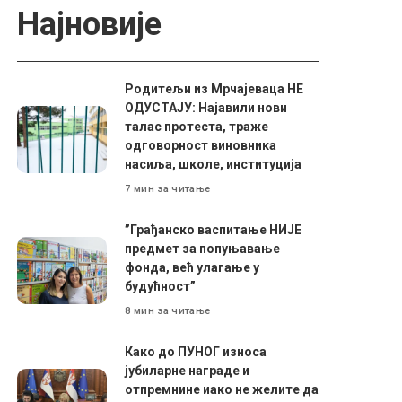
Најновије
Родитељи из Мрчајеваца НЕ
ОДУСТАЈУ: Најавили нови
талас протеста, траже
одговорност виновника
насиља, школе, институција
7 мин за читање
”Грађанско васпитање НИЈЕ
предмет за попуњавање
фонда, већ улагање у
будућност”
8 мин за читање
Како до ПУНОГ износа
јубиларне награде и
отпремнине иако не желите да