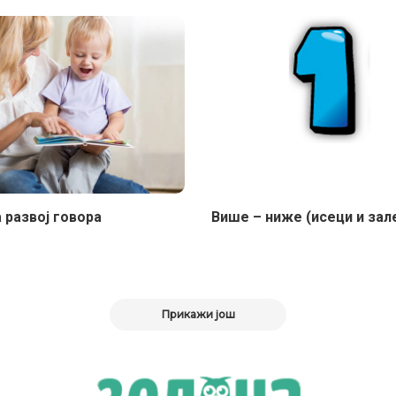
 развој говора
Више – ниже (исеци и зал
Прикажи још