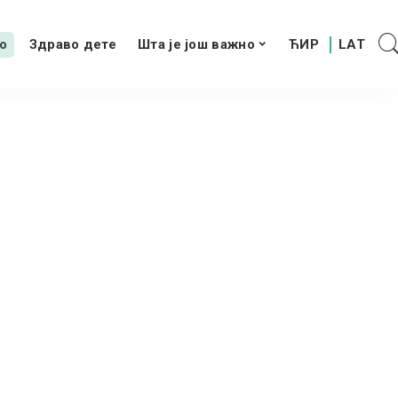
о
Здраво дете
Шта је још важно