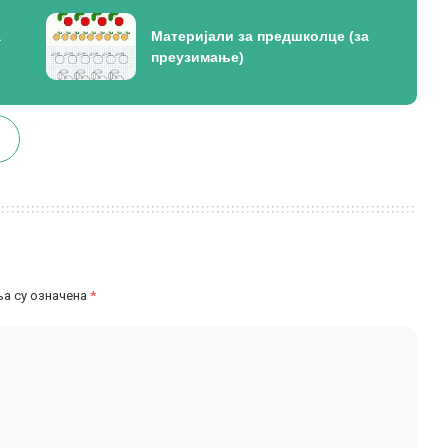
а
Материјали за предшколце (за
преузимање)
а су означена
*