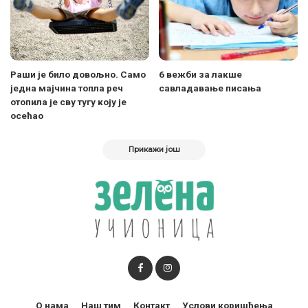
Раши је било довољно. Само
6 вежби за лакше
једна мајчина топла реч
савладавање писања
отопила је сву тугу коју је
осећао
Прикажи још
О нама
Наш тим
Контакт
Услови коришћења