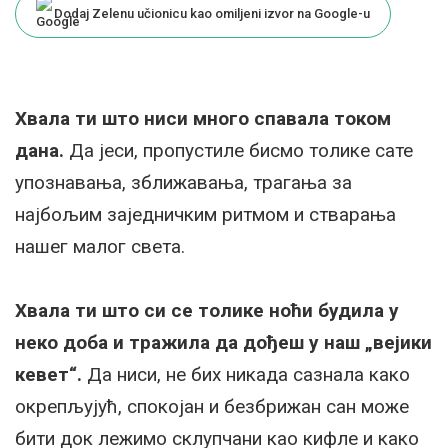
Dodaj Zelenu učionicu kao omiljeni izvor na Google-u
Хвала ти што ниси много спавала током
дана.
Да јеси, пропустиле бисмо толике сате
упознавања, зближавања, трагања за
најбољим заједничким ритмом и стварања
нашег малог света.
Хвала ти што си се толике ноћи будила у
неко доба и тражила да дођеш у наш „вејики
кевет“.
Да ниси, не бих никада сазнала како
окрепљујућ, спокојан и безбрижан сан може
бити док лежимо склупчани као кифле и како