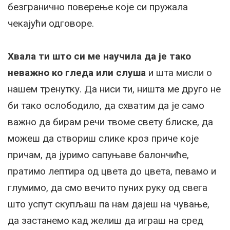
безгранично поверење које си пружала
чекајући одговоре.
Хвала ти што си ме научила да је тако
неважно ко гледа или слуша
и шта мисли о
нашем тренутку. Да ниси ти, ништа ме друго не
би тако ослободило, да схватим да је само
важно да бирам речи твоме свету блиске, да
можеш да створиш слике кроз приче које
причам, да јуримо сапуњаве балончиће,
пратимо лептира од цвета до цвета, певамо и
глумимо, да смо вечито пуних руку од свега
што успут скупљаш па нам дајеш на чување,
да застанемо кад желиш да играш на сред