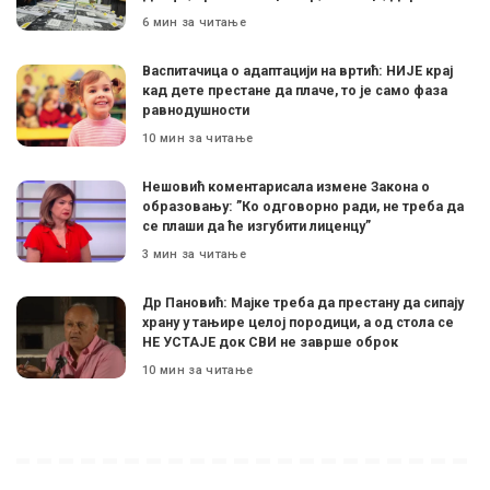
6 мин за читање
Васпитачица о адаптацији на вртић: НИЈЕ крај
кад дете престане да плаче, то је само фаза
равнодушности
10 мин за читање
Нешовић коментарисала измене Закона о
образовању: ”Ко одговорно ради, не треба да
се плаши да ће изгубити лиценцу”
3 мин за читање
Др Пановић: Мајке треба да престану да сипају
храну у тањире целој породици, а од стола се
НЕ УСТАЈЕ док СВИ не заврше оброк
10 мин за читање