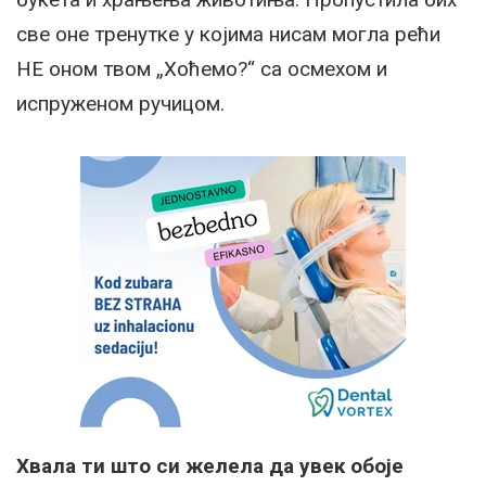
све оне тренутке у којима нисам могла рећи
НЕ оном твом „Хоћемо?“ са осмехом и
испруженом ручицом.
Хвала ти што си желела да увек обоје