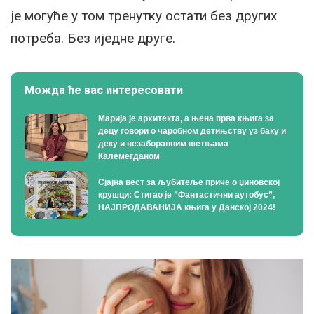
је могуће у том тренутку остати без других
потреба. Без иједне друге.
Можда ће вас интересовати
Марија је архитекта, а њена прва књига за
децу говори о чаробном детињству уз баку и
деку и незаборавним шетњама
Калемегданом
Сјајна вест за љубитеље приче о џиновској
крушци: Стигао је ”Фантастични аутобус”,
НАЈПРОДАВАНИЈА књига у Данској 2024!