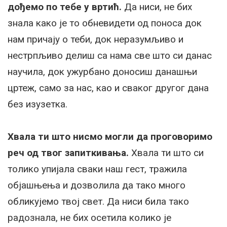
дођемо по тебе у вртић.
Да ниси, не бих
знала како је то обневидети од поноса док
нам причају о теби, док неразумљиво и
нестрпљиво делиш са нама све што си данас
научила, док ужурбано доносиш данашњи
цртеж, само за нас, као и сваког другог дана
без изузетка.
Хвала ти што нисмо могли да проговоримо
реч од твог запиткивања.
Хвала ти што си
толико упијала сваки наш гест, тражила
објашњења и дозволила да тако много
обликујемо твој свет. Да ниси била тако
радознала, не бих осетила колико је