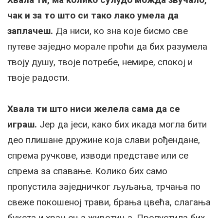
чак и за то што си тако лако умела да
заплачеш.
Да ниси, ко зна које бисмо све
путеве заједно морале проћи да бих разумела
твоју душу, твоје потребе, немире, спокој и
твоје радости.
Хвала ти што ниси желела сама да се
играш.
Јер да јеси, како бих икада могла бити
део плишане дружине која слави рођендане,
спрема ручкове, изводи представе или се
спрема за спавање. Колико бих само
пропустила заједничког љуљања, трчања по
свеже покошеној трави, брања цвећа, слагања
букета и храњења животиња. Пропустила бих