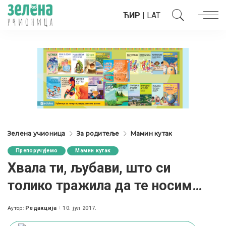
ЋИР
|
LAT
Зелена учионица
За родитеље
Мамин кутак
Препоручујемо
Мамин кутак
Хвала ти, љубави, што си
толико тражила да те носим…
Редакција
10. јул 2017.
Аутор:
Posted
by