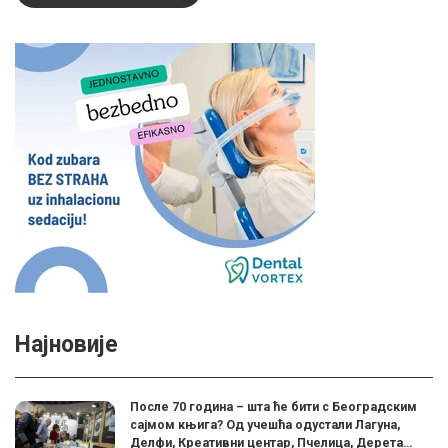
Најновије
После 70 година – шта ће бити с Београдским
сајмом књига? Од учешћа одустали Лагуна,
Делфи, Креативни центар, Пчелица, Дерета…