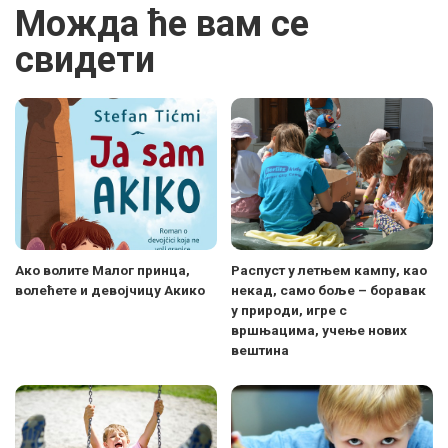
Можда ће вам се
свидети
Ако волите Малог принца,
Распуст у летњем кампу, као
волећете и девојчицу Акико
некад, само боље – боравак
у природи, игре с
вршњацима, учење нових
вештина