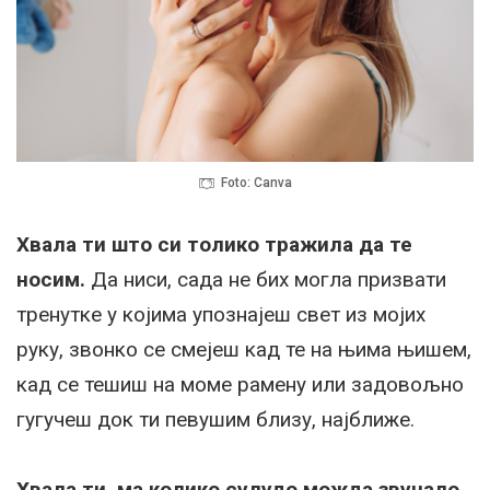
Foto: Canva
Хвала ти што си толико тражила да те
носим.
Да ниси, сада не бих могла призвати
тренутке у којима упознајеш свет из мојих
руку, звонко се смејеш кад те на њима њишем,
кад се тешиш на моме рамену или задовољно
гугучеш док ти певушим близу, најближе.
Хвала ти, ма колико сулудо можда звучало,