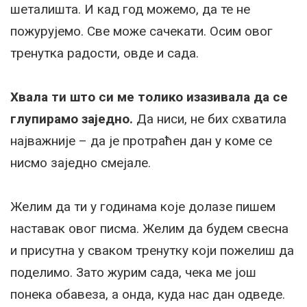
шеталишта. И кад год можемо, да те не
пожурујемо. Све може сачекати. Осим овог
тренутка радости, овде и сада.
Хвала ти што си ме толико изазивала да се
глупирамо заједно.
Да ниси, не бих схватила
најважније – да је протраћен дан у коме се
нисмо заједно смејале.
Желим да ти у годинама које долазе пишем
наставак овог писма. Желим да будем свесна
и присутна у сваком тренутку који пожелиш да
поделимо. Зато журим сада, чека ме још
понека обавеза, а онда, куда нас дан одведе.