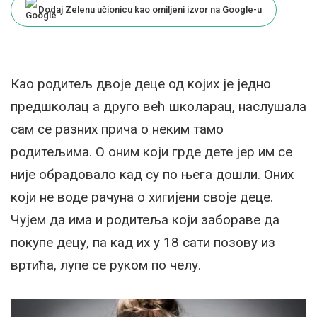
Dodaj Zelenu učionicu kao omiljeni izvor na Google-u
Као родитељ двоје деце од којих је једно
предшколац а друго већ школарац, наслушала
сам се разних прича о неким тамо
родитељима. О оним који грде дете јер им се
није обрадовало кад су по њега дошли. Оних
који не воде рачуна о хигијени своје деце.
Чујем да има и родитеља који забораве да
покупе децу, па кад их у 18 сати позову из
вртића, лупе се руком по челу.