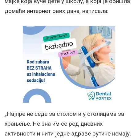
мајке која вуче дете у школу, а која је обишла
домаћи интернет ових дана, написала:
„Најпре не седе за столом и у столицама за
храњење. Не зна им се ред дневних
активности и нити једне здраве рутине немају.