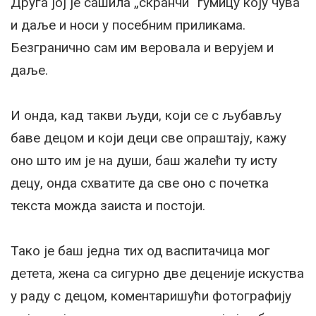
Друга јој је сашила „скранчи“ гумицу коју чува
и даље и носи у посебним приликама.
Безгранично сам им веровала и верујем и
даље.
И онда, кад такви људи, који се с љубављу
баве децом и који деци све опраштају, кажу
оно што им је на души, баш жалећи ту исту
децу, онда схватите да све оно с почетка
текста можда заиста и постоји.
Тако је баш једна тих од васпитачица мог
детета, жена са сигурно две деценије искуства
у раду с децом, коментаришући фотографију