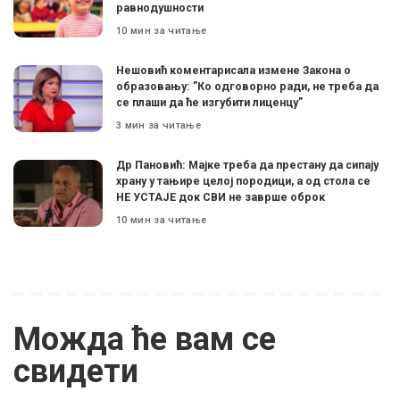
равнодушности
10 мин за читање
Нешовић коментарисала измене Закона о
образовању: ”Ко одговорно ради, не треба да
се плаши да ће изгубити лиценцу”
3 мин за читање
Др Пановић: Мајке треба да престану да сипају
храну у тањире целој породици, а од стола се
НЕ УСТАЈЕ док СВИ не заврше оброк
10 мин за читање
Можда ће вам се
свидети