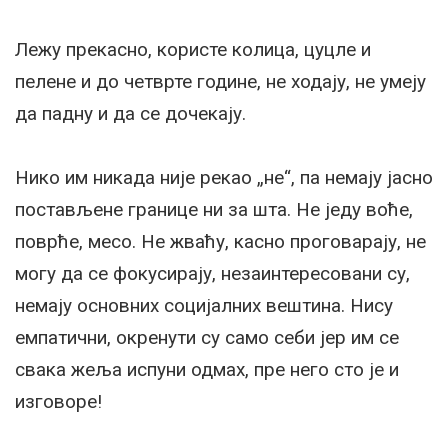
Лежу прекасно, користе колица, цуцле и
пелене и до четврте године, не ходају, не умеју
да падну и да се дочекају.
Нико им никада није рекао „не“, па немају јасно
постављене границе ни за шта. Не једу воће,
поврће, месо. Не жваћу, касно проговарају, не
могу да се фокусирају, незаинтересовани су,
немају основних социјалних вештина. Нису
емпатични, окренути су само себи јер им се
свака жеља испуни одмах, пре него сто је и
изговоре!