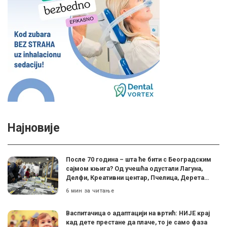
Најновије
После 70 година – шта ће бити с Београдским
сајмом књига? Од учешћа одустали Лагуна,
Делфи, Креативни центар, Пчелица, Дерета…
6 мин за читање
Васпитачица о адаптацији на вртић: НИЈЕ крај
кад дете престане да плаче, то је само фаза