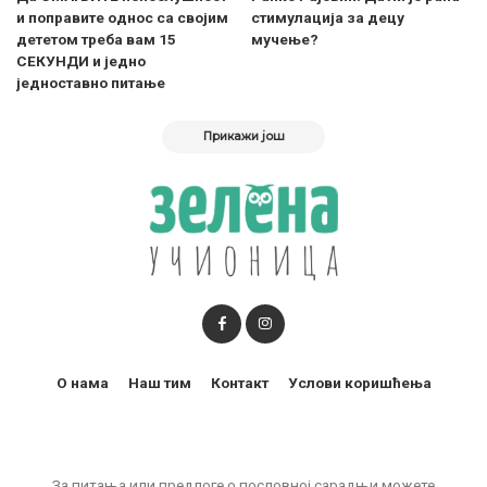
и поправите однос са својим
стимулација за децу
дететом треба вам 15
мучење?
СЕКУНДИ и једно
једноставно питање
Прикажи још
О нама
Наш тим
Контакт
Услови коришћења
За питања или предлоге о пословној сарадњи можете