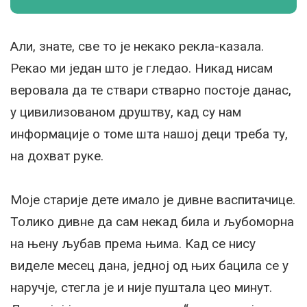
Али, знате, све то је некако рекла-казала.
Рекао ми један што је гледао. Никад нисам
веровала да те ствари стварно постоје данас,
у цивилизованом друштву, кад су нам
информације о томе шта нашој деци треба ту,
на дохват руке.
Моје старије дете имало је дивне васпитачице.
Толико дивне да сам некад била и љубоморна
на њену љубав према њима. Кад се нису
виделе месец дана, једној од њих бацила се у
наручје, стегла је и није пуштала цео минут.