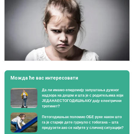
Можда ће вас интересовати
Да ли имамо епидемију запуштања дужног
надзора на децом и шта је с родитељима који
ЈЕДАНАЕСТОГОДИШЊАКУ дају електрични
тротинет?
Петогодишњак поломио ОБЕ руке након што
га је старије дете гурнуло с тобогана – шта
предузети ако се нађете у сличној ситуацији?