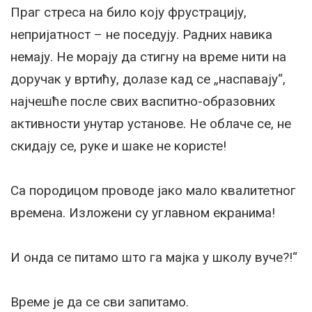
Праг стреса на било коју фрустрацију,
непријатност – не поседују. Радних навика
немају. Не морају да стигну на време нити на
доручак у вртићу, долазе кад се „наспавају“,
најчешће после свих васпитно-образовних
активности унутар установе. Не облаче се, не
скидају се, руке и шаке не користе!
Са породицом проводе јако мало квалитетног
времена. Изложени су углавном екранима!
И онда се питамо што га мајка у школу вуче?!“
Време је да се сви запитамо.