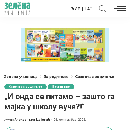
ЋИР
|
LAT
Зелена учионица
За родитеље
Савети за родитеље
Савети за родитеље
Васпитање
„И онда се питамо – зашто га
мајка у школу вуче?!“
Александра Цвјетић
26. септембар 2022.
Аутор:
Posted
by