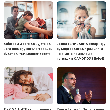
Биће вам драго да чујете од
Једна ГЕНИЈАЛНА ствар коју
чега (између осталог) зависи
су моји родитељи радили, а
будућа СРЕЋА вашег детета
која ми је помогла да
изградим САМОПОУЗДАЊЕ
Да СМАЊИТЕ непослушност
Ранко Рајовић: Да ли је рана