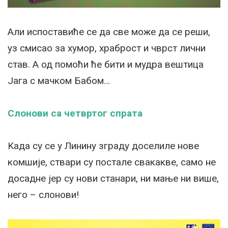
Али испоставиће се да све може да се реши,
уз смисао за хумор, храброст и чврст лични
став. А од помоћи ће бити и мудра вештица
Јага с мачком Бабом…
Слонови са четвртог спрата
Kада су се у Линину зграду доселиле нове
комшије, ствари су постале свакакве, само не
досадне јер су нови станари, ни мање ни више,
него – слонови!