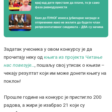
крај кад дете престане да плаче, то је само
фаза равнодушности
Како до ПУНОГ износа јубиларне награде и
отпремнине иако не желите да будете члан
репрезентативног синдиката – ДВА су начина
Задатак учесника у овом конкурсу је да
прочитају неку од
књига из пројекта
Читање
нас повезује…
, пошаљу свој утисак о књизи –
чекају резултат који им може донети књигу на
поклон!
Прошле године на конкурс је пристигло 200
радова, а жири је изабрао 21 који су