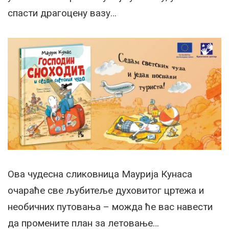
спасти драгоцену вазу…
Ова чудесна сликовница Маурија Кунаса
очараће све љубитеље духовитог цртежа и
необичних путовања – можда ће вас навести
да промените план за летовање…