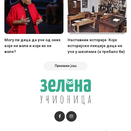
Могу ли деца да уче од оних
Наставник историје: Које
које не воле и који их не
историјске лекције деца не
воле?
уче у школама (а требало би)
Прикажи још