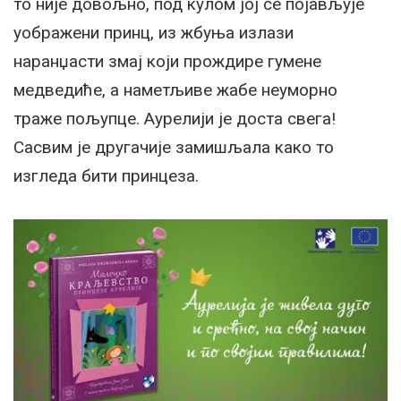
то није довољно, под кулом јој се појављује
уображени принц, из жбуња излази
наранџасти змај који прождире гумене
медведиће, а наметљиве жабе неуморно
траже пољупце. Аурелији је доста свега!
Сасвим је другачије замишљала како то
изгледа бити принцеза.