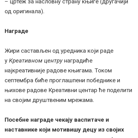
– цртеж за насловну страну књиге (другачији
од оригинала).
Награде
Жири састављен од уредника који раде
у
Креативном центру
наградиће
најкреативније радове књигама. Током
септембра биће проглашпени победнике и
њихове радове Креативни центар ће поделити
на својим друштвеним мрежама.
Посебне награде чекају васпитаче и
наставнике који мотивишу децу из својих