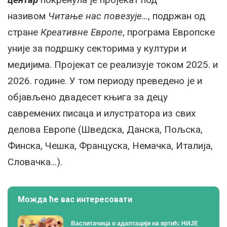
називом
Читање нас повезује…
, подржан од
стране
Креативне Европе
, програма Европске
уније за подршку секторима у култури и
медијима. Пројекат се реализује током 2025. и
2026. године. У том периоду преведено је и
објављено двадесет књига за децу
савремених писаца и илустратора из свих
делова Европе (Шведска, Данска, Пољска,
Финска, Чешка, Француска, Немачка, Италија,
Словачка…).
Можда ће вас интересовати
Васпитачица о адаптацији на вртић: НИЈЕ