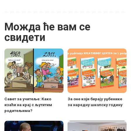
Можда ће вам се
свидети
Савет за учитеље: Како
За оне који бирају уџбенике
изаћи на крај с љутитим
за наредну школску годину
родитељима?