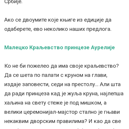
Србије.
Ако се двоумите које књиге из едиције да
одаберете, ево неколико наших предлога.
Малецко Краљевство принцезе Аурелије
Ко не би пожелео да има своје краљевство?
Да се шета по палати с круном на глави,
издаје заповести, седи на престолу… Али шта
да ради принцеза кад је жуља круна, најлепша
хаљина на свету стеже је под мишком, а
велики церемонијал-мајстор стално је гњави
некаквим дворским правилима? И као да све