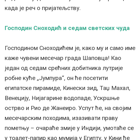
када је реч о пријатељству.
Господин Сноходић и седам светских чуда
Господином Сноходићем је, како му и само име
каже чувени месечар града Шаповца! Као
један од седам срећних добитника лутрије
робне куће „Јумпура“, он ће посетити
египатске пирамиде, Кинески зид, Таџ Махал,
Венецију, Нијагарине водопаде, Ускршње
острво и Рио де Жанеиро. Успут ће, на својим
месечарским походима, изазивати праву
пометњу – очараће змије у Индији, умотаће се
у тоалет-папир као мумија у Египту, у Кини ће