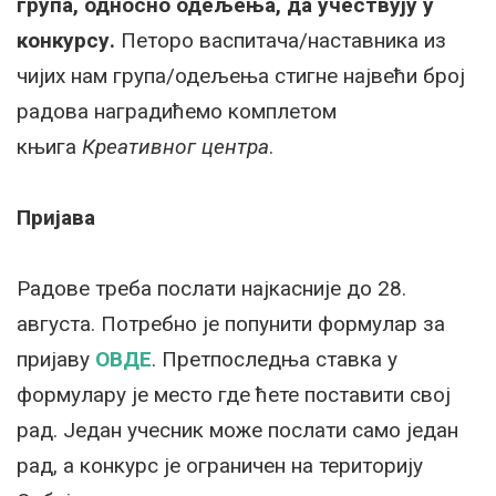
група, односно одељења, да учествују у
конкурсу.
Петоро васпитача/наставника из
чијих нам група/одељења стигне највећи број
радова наградићемо комплетом
књига
Креативног центра
.
Пријава
Радове треба послати најкасније до 28.
августа. Потребно је попунити формулар за
пријаву
ОВДЕ
. Претпоследња ставка у
формулару је место где ћете поставити свој
рад. Један учесник може послати само један
рад, а конкурс је ограничен на територију