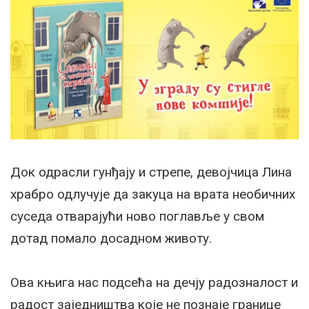
Док одрасли гунђају и стрепе, девојчица Лина
храбро одлучује да закуца на врата необичних
суседа отварајући ново поглавље у свом
дотад помало досадном животу.
Ова књига нас подсећа на дечју радозналост и
радост заједништва које не познаје границе