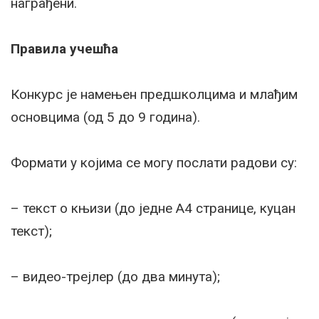
награђени.
Правила учешћа
Конкурс је намењен предшколцима и млађим
основцима (од 5 до 9 година).
Формати у којима се могу послати радови су:
– текст о књизи (до једне А4 странице, куцан
текст);
– видео-трејлер (до два минута);