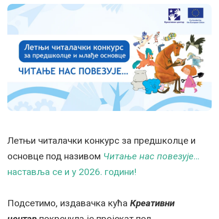
Летњи читалачки конкурс за предшколце и
основце под називом
Читање нас повезује
…
наставља се и у 2026. години!
Подсетимо, издавачка кућа
Креативни
центар
покренула је пројекат под