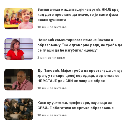
Васпитачица о адаптацији на вртић: НИЈЕ крај
кад дете престане да плаче, то је само фаза
равнодушности
10 мин за читање
Нешовић коментарисала измене Закона о
образовању: ”Ко одговорно ради, не треба да
се плаши да ће изгубити лиценцу”
3 мин за читање
Др Пановић: Мајке треба да престану да сипају
храну у тањире целој породици, а од стола се
НЕ УСТАЈЕ док СВИ не заврше оброк
10 мин за читање
Како су учитељи, професори, научници из
СРБИЈЕ обогатили америчко образовање
10 мин за читање