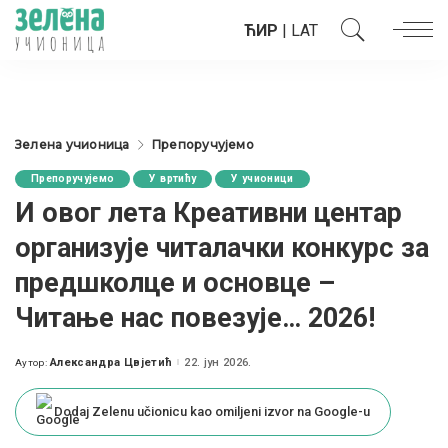
ЋИР
|
LAT
Зелена учионица
Препоручујемо
Препоручујемо
У вртићу
У учионици
И овог лета Креативни центар
организује читалачки конкурс за
предшколце и основце –
Читање нас повезује… 2026!
Александра Цвјетић
22. јун 2026.
Аутор:
Posted
by
Dodaj Zelenu učionicu kao omiljeni izvor na Google-u