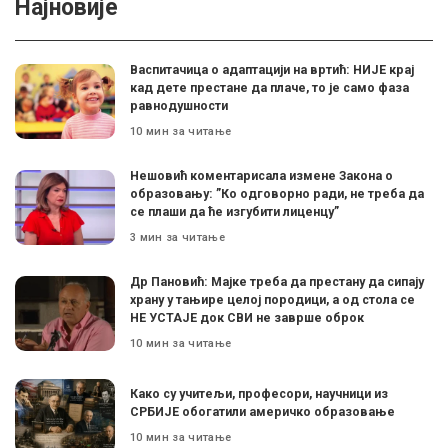
Најновије
Васпитачица о адаптацији на вртић: НИЈЕ крај
кад дете престане да плаче, то је само фаза
равнодушности
10 мин за читање
Нешовић коментарисала измене Закона о
образовању: ”Ко одговорно ради, не треба да
се плаши да ће изгубити лиценцу”
3 мин за читање
Др Пановић: Мајке треба да престану да сипају
храну у тањире целој породици, а од стола се
НЕ УСТАЈЕ док СВИ не заврше оброк
10 мин за читање
Како су учитељи, професори, научници из
СРБИЈЕ обогатили америчко образовање
10 мин за читање