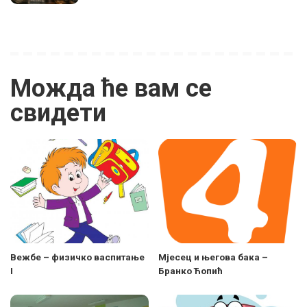
Можда ће вам се
свидети
Вежбе – физичко васпитање
Мјесец и његова бака –
I
Бранко Ћопић