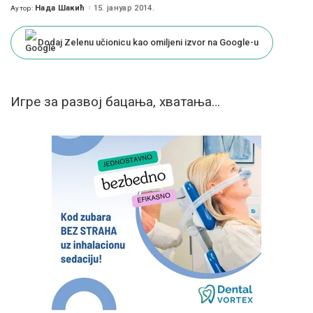
Нада Шакић
15. јануар 2014.
Аутор:
Posted
by
Dodaj Zelenu učionicu kao omiljeni izvor na Google-u
Игре за развој бацања, хватања…