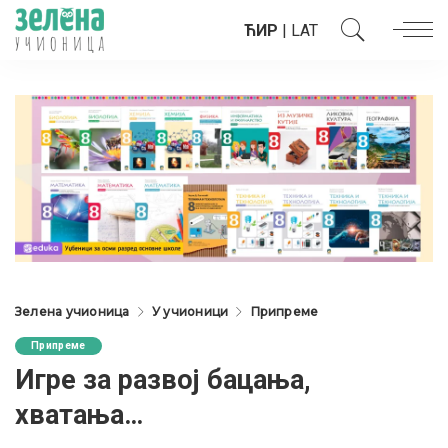
ЋИР
|
LAT
Зелена учионица
У учионици
Припреме
Припреме
Игре за развој бацања,
хватања…