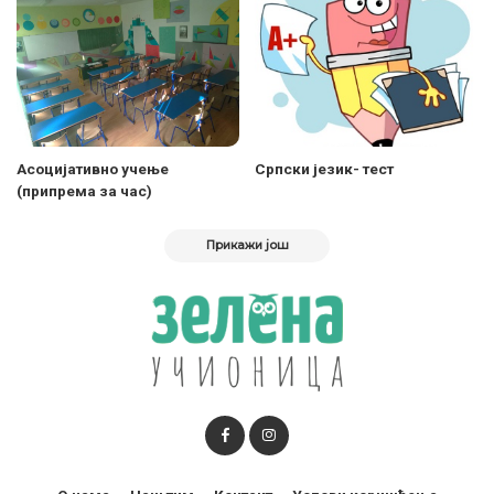
Асоцијативно учење
Српски језик- тест
(припрема за час)
Прикажи још