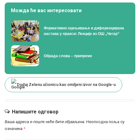
Можда ће вас интересовати
Формативно оцењивање и диференцирана
настава у пракси: Лекције из ОШ „Чегар“
Oбрада слова – припреме
Dodaj Zelenu učionicu kao omiljeni izvor na Google-u
Напишите одговор
Ваша адреса е-поште неће бити објављена.
Неопходна поља су
означена
*