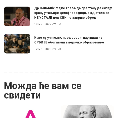
Др Пановић: Мајке треба да престану да сипају
храну у тањире целој породици, а од стола се
НЕ УСТАЈЕ док СВИ не заврше оброк
10 мин за читање
Како су учитељи, професори, научници из
СРБИЈЕ обогатили америчко образовање
10 мин за читање
Можда ће вам се
свидети