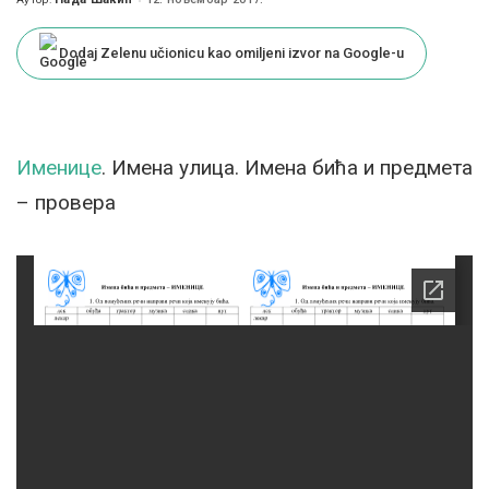
Posted
by
Dodaj Zelenu učionicu kao omiljeni izvor na Google-u
Именице
. Имена улица. Имена бића и предмета
– провера