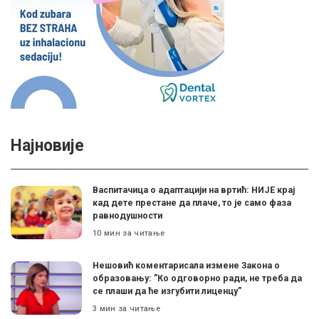
Најновије
Васпитачица о адаптацији на вртић: НИЈЕ крај
кад дете престане да плаче, то је само фаза
равнодушности
10 мин за читање
Нешовић коментарисала измене Закона о
образовању: ”Ко одговорно ради, не треба да
се плаши да ће изгубити лиценцу”
3 мин за читање