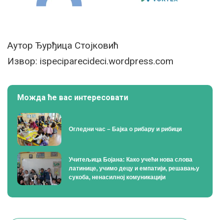
Аутор Ђурђица Стојковић
Извор: ispeciparecideci.wordpress.com
Можда ће вас интересовати
Огледни час – Бајка о рибару и рибици
Учитељица Бојана: Како учећи нова слова
латинице, учимо децу и емпатији, решавању
сукоба, ненасилној комуникацији