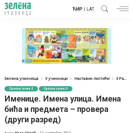
ЋИР
|
LAT
Зелена учионица
У учионици
Наставни листићи
II Разред
Српски језик 2
Српски језик II
Именице. Имена улица. Имена
бића и предмета – провера
(други разред)
Нада Шакић
12. новембар 2017.
Аутор: