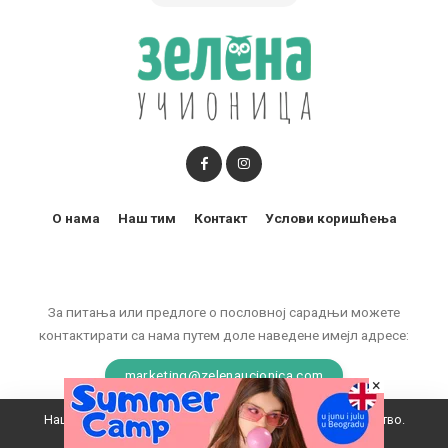
О нама
Наш тим
Контакт
Услови коришћења
За питања или предлоге о пословној сарадњи можете
контактирати са нама путем доле наведене имејл адресе:
marketing@zelenaucionica.com
×
Наш вебсајт користи колачиће да побољша ваше искуство.