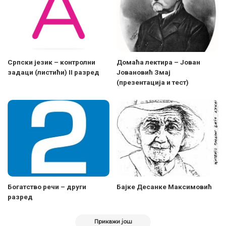
Српски језик – контролни
Домаћа лектира – Јован
задаци (листићи) II разред
Јовановић Змај
(презентација и тест)
Богатство речи – други
Бајке Десанке Максимовић
разред
Прикажи још