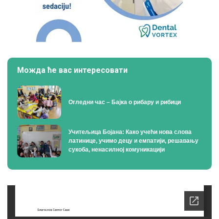
Можда ће вас интересовати
Огледни час – Бајка о рибару и рибици
Учитељица Бојана: Како учећи нова слова
латинице, учимо децу и емпатији, решавању
сукоба, ненасилној комуникацији