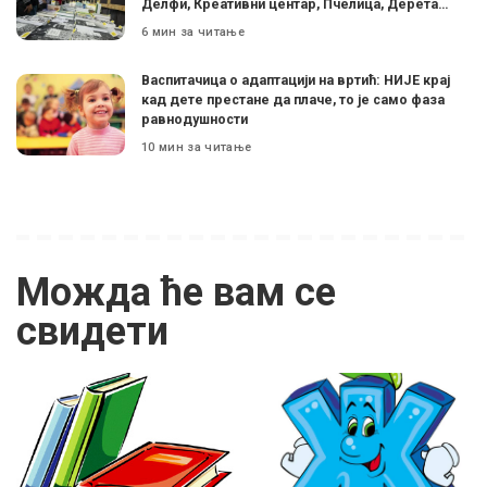
Делфи, Креативни центар, Пчелица, Дерета…
6 мин за читање
Васпитачица о адаптацији на вртић: НИЈЕ крај
кад дете престане да плаче, то је само фаза
равнодушности
10 мин за читање
Можда ће вам се
свидети