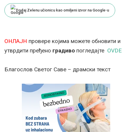
by
Dodaj Zelenu učionicu kao omiljeni izvor na Google-u
ОНЛАЈН
провере којима можете обновити и
утврдити пређено
градиво
погледајте
OVDE
Благослов Светог Саве – драмски текст