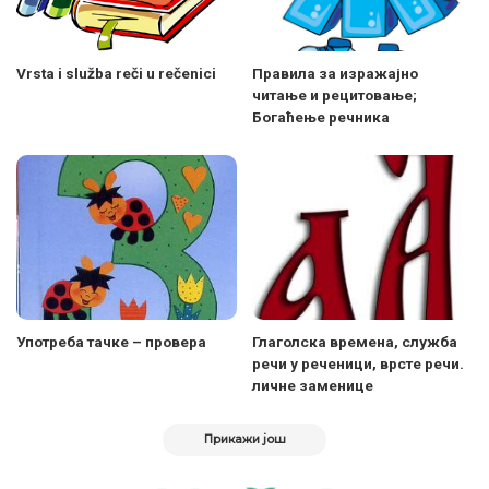
Vrsta i služba reči u rečenici
Правила за изражајно
читање и рецитовање;
Богаћење речника
Употреба тачке – провера
Глаголска времена, служба
речи у реченици, врсте речи.
личне заменице
Прикажи још