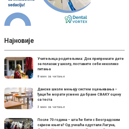
Најновије
Учитељица родитељима: Док припремате дете
за полазак у школу, поставите себи неколико
питања
8 мин за читање
Данске школе мењају систем оцењивања –
ђаци ће морати усмено да бране СВАКУ оцену
са теста
3 мин за читање
После 70 година – шта ће бити с Београдским
сајмом књига? Од учешћа одустали Лагуна,