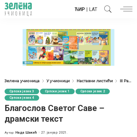
ЋИР
|
LAT
Зелена учионица
У учионици
Наставни листићи
III Разред
Српски језик 3
Српски језик 1
Српски језик 2
Српски језик 4
Благослов Светог Саве –
драмски текст
Нада Шакић
27. јануар 2021.
Аутор:
Posted